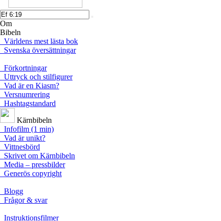
Om
Bibeln
Världens mest lästa bok
Svenska översättningar
Förkortningar
Uttryck och stilfigurer
Vad är en Kiasm?
Versnumrering
Hashtagstandard
Kärnbibeln
Infofilm (1 min)
Vad är unikt?
Vittnesbörd
Skrivet om Kärnbibeln
Media – pressbilder
Generös copyright
Blogg
Frågor & svar
Instruktionsfilmer