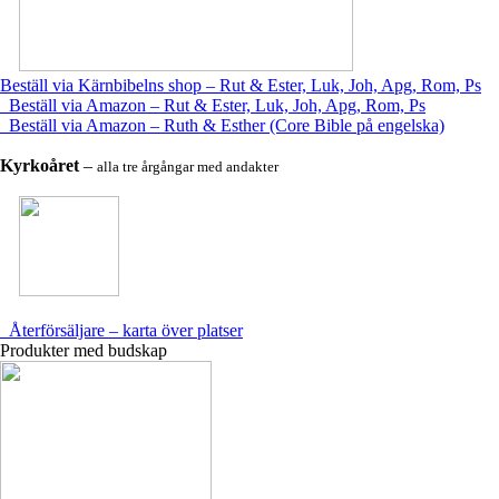
Beställ via Kärnbibelns shop – Rut & Ester, Luk, Joh, Apg, Rom, Ps
Beställ via Amazon – Rut & Ester, Luk, Joh, Apg, Rom, Ps
Beställ via Amazon – Ruth & Esther (Core Bible på engelska)
Kyrkoåret
–
alla tre årgångar med andakter
Återförsäljare – karta över platser
Produkter med budskap