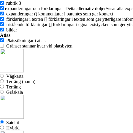
rubrik 3
expanderingar och förklaringar
Detta alternativ döljer/visar alla e
expanderingar ()
kommentarer i parentes som ger kontext
förklaringar i texten []
förklaringar i texten som ger ytterligare info
fristående förklaringar []
förklaringar i egna textstycken som ger ytt
bilder
Atlas
Platssökningar i atlas
Gränser stannar kvar vid platsbyten
Vägkarta
Terräng (namn)
Terräng
Gråskala
Satellit
Hybrid