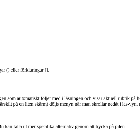
 () eller förklaringar [].
gen som automatiskt följer med i läsningen och visar aktuell rubrik på hö
särskilt på en liten skärm) döljs menyn när man skrollar nedåt i läs-vyn,
 Du kan fälla ut mer specifika alternativ genom att trycka på pilen