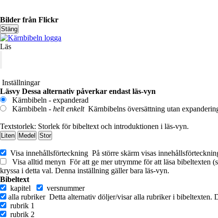
Bilder från Flickr
Stäng
Läs
Inställningar
Läsvy
Dessa alternativ påverkar endast läs-vyn
Kärnbibeln - expanderad
Kärnbibeln -
helt enkelt
Kärnbibelns översättning utan expanderingar
Textstorlek:
Storlek för bibeltext och introduktionen i läs-vyn.
Liten
Medel
Stor
Visa innehållsförteckning
På större skärm visas innehållsförtecknin
Visa alltid menyn
För att ge mer utrymme för att läsa bibeltexten (
kryssa i detta val. Denna inställning gäller bara läs-vyn.
Bibeltext
kapitel
versnummer
alla rubriker
Detta alternativ döljer/visar alla rubriker i bibeltexten.
rubrik 1
rubrik 2