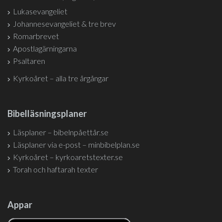
Lukasevangeliet
Johannesevangeliet & tre brev
Romarbrevet
Apostlagärningarna
Psaltaren
Kyrkoåret – alla tre årgångar
Bibelläsningsplaner
Läsplaner – bibelnpåettår.se
Läsplaner via e-post – minbibelplan.se
Kyrkoåret – kyrkoaretstexter.se
Torah och haftarah texter
Appar