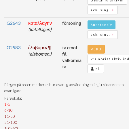
Bestämd artikel
ack. sing.
♀
G2643
καταλλαγὴν
försoning
Substantiv
(katallagen)
ack. sing.
♀
G2983
ἐλάβομεν.¶
ta emot,
VERB
(elabomen.)
få,
2:a aorist aktiv in
välkomna,
ta
pl.
Färgen på orden markerar hur ovanlig användningen är, ju rödare desto
ovanligare.
Färgskala:
1-5
6-10
11-50
51-100
101-500