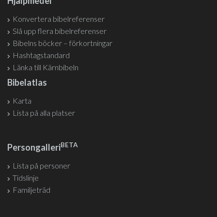
Hjälpmedel
Konvertera bibelreferenser
Slå upp flera bibelreferenser
Bibelns böcker – förkortningar
Hashtagstandard
Länka till Kärnbibeln
Bibelatlas
Karta
Lista på alla platser
BETA
Persongalleri
Lista på personer
Tidslinje
Familjeträd