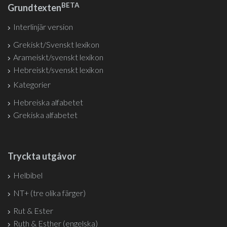
BETA
Grundtexten
Interlinjär version
Grekiskt/Svenskt lexikon
Arameiskt/svenskt lexikon
Hebreiskt/svenskt lexikon
Kategorier
Hebreiska alfabetet
Grekiska alfabetet
Tryckta utgåvor
Helbibel
NT+ (tre olika färger)
Rut & Ester
Ruth & Esther (engelska)