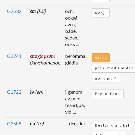
G2532
καὶ
(kai)
och,
Konj.
också,
även,
både,
sedan,
ocks ...
G2744
καυχώμενοι
berömma,
VERB
(kaychomenoi)
glädja
pres. medium dep.
nom. pl.
♂
G1722
ἐν
(en)
i, genom,
Preposition
av, med,
bland, på,
vid, ...
G3588
τῷ
(to)
–, den, det
Bestämd artikel