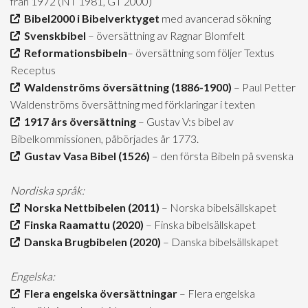
från 1972 (NT 1981, GT 2000)
Bibel2000 i Bibelverktyget
med avancerad sökning
Svenskbibel
– översättning av Ragnar Blomfelt
Reformationsbibeln
– översättning som följer Textus
Receptus
Waldenströms översättning (1886-1900)
– Paul Petter
Waldenströms översättning med förklaringar i texten
1917 års översättning
– Gustav V:s bibel av
Bibelkommissionen, påbörjades år 1773.
Gustav Vasa Bibel (1526)
– den första Bibeln på svenska
Nordiska språk:
Norska Nettbibelen (2011)
– Norska bibelsällskapet
Finska Raamattu (2020)
– Finska bibelsällskapet
Danska Brugbibelen (2020)
– Danska bibelsällskapet
Engelska:
Flera engelska översättningar
– Flera engelska