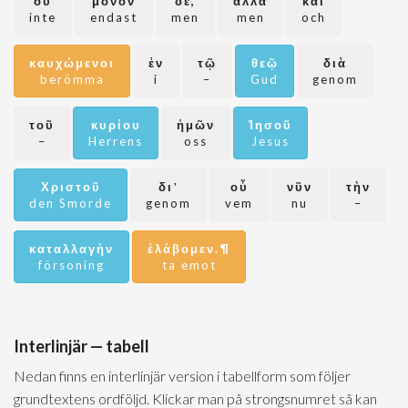
οὐ
μόνον
δέ,
ἀλλὰ
καὶ
inte
endast
men
men
och
καυχώμενοι
ἐν
τῷ
θεῷ
διὰ
berömma
i
–
Gud
genom
τοῦ
κυρίου
ἡμῶν
Ἰησοῦ
–
Herrens
oss
Jesus
Χριστοῦ
δι᾽
οὗ
νῦν
τὴν
den Smorde
genom
vem
nu
–
καταλλαγὴν
ἐλάβομεν.¶
försoning
ta emot
Interlinjär — tabell
Nedan finns en interlinjär version i tabellform som följer
grundtextens ordföljd. Klickar man på strongsnumret så kan