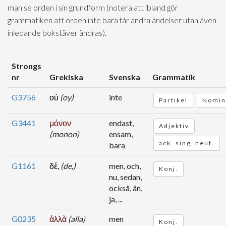
man se orden i sin grundform (notera att ibland gör
grammatiken att orden inte bara får andra ändelser utan även
inledande bokstäver ändras).
Strongs
nr
Grekiska
Svenska
Grammatik
G3756
οὐ
(oy)
inte
Partikel
Nomin
G3441
μόνον
endast,
Adjektiv
(monon)
ensam,
ack. sing. neut.
bara
G1161
δέ,
(de,)
men, och,
Konj.
nu, sedan,
också, än,
ja, ...
G0235
ἀλλὰ
(alla)
men
Konj.