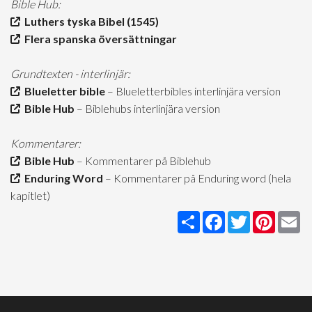
Bible Hub:
Luthers tyska Bibel (1545)
Flera spanska översättningar
Grundtexten - interlinjär:
Blueletter bible
– Blueletterbibles interlinjära version
Bible Hub
– Biblehubs interlinjära version
Kommentarer:
Bible Hub
– Kommentarer på Biblehub
Enduring Word
– Kommentarer på Enduring word (hela
kapitlet)
Share
Facebook
Twitter
Pintere
Em