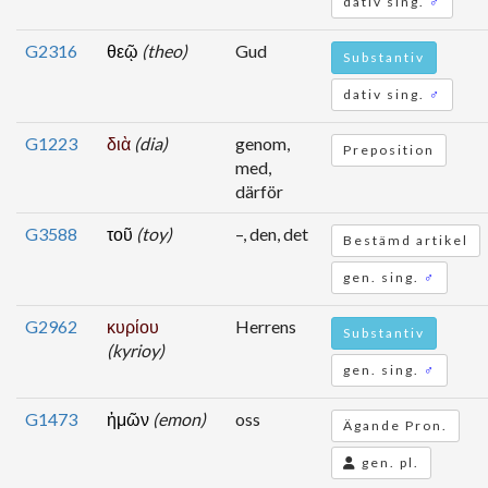
dativ sing.
♂
G2316
θεῷ
(theo)
Gud
Substantiv
dativ sing.
♂
G1223
διὰ
(dia)
genom,
Preposition
med,
därför
G3588
τοῦ
(toy)
–, den, det
Bestämd artikel
gen. sing.
♂
G2962
κυρίου
Herrens
Substantiv
(kyrioy)
gen. sing.
♂
G1473
ἡμῶν
(emon)
oss
Ägande Pron.
gen. pl.