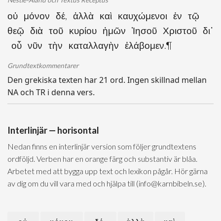
Nestle-Aland och Textus Receptus
οὐ μόνον δέ, ἀλλὰ καὶ καυχώμενοι ἐν τῷ
θεῷ διὰ τοῦ κυρίου ἡμῶν Ἰησοῦ Χριστοῦ δι᾽
οὗ νῦν τὴν καταλλαγὴν ἐλάβομεν.¶
Grundtextkommentarer
Den grekiska texten har 21 ord. Ingen skillnad mellan
NA och TR i denna vers.
Interlinjär — horisontal
Nedan finns en interlinjär version som följer grundtextens
ordföljd. Verben har en orange färg och substantiv är blåa.
Arbetet med att bygga upp text och lexikon pågår. Hör gärna
av dig om du vill vara med och hjälpa till (info@karnbibeln.se).