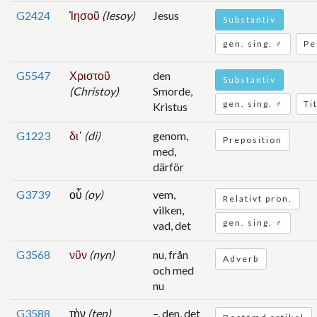
G2424
Ἰησοῦ
(Iesoy)
Jesus
Substantiv
gen. sing.
♂
Pe
G5547
Χριστοῦ
den
Substantiv
(Christoy)
Smorde,
gen. sing.
♂
Ti
Kristus
G1223
δι᾽
(di)
genom,
Preposition
med,
därför
G3739
οὗ
(oy)
vem,
Relativt pron.
vilken,
gen. sing.
♂
vad, det
G3568
νῦν
(nyn)
nu, från
Adverb
och med
nu
G3588
τὴν
(ten)
–, den, det