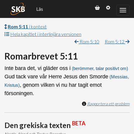
Läs
Rom 5:11
i kontext
Hela kapitlet i interlinjära versionen
Rom 5:10
Rom 5:12
Romarbrevet 5:11
Inte bara det, vi gläder oss i
(berömmer, talar positivt om)
Gud tack vare vår Herre Jesus den Smorde
(Messias,
, genom vilken vi nu har tagit emot
Kristus)
försoningen.
Rapportera ett problem
BETA
Den grekiska texten