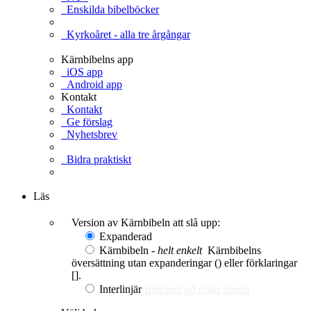
Enskilda bibelböcker
Kyrkoåret - alla tre årgångar
Kärnbibelns app
iOS app
Android app
Kontakt
Kontakt
Ge förslag
Nyhetsbrev
Bidra praktiskt
Ge en gåva
Läs
Version av Kärnbibeln att slå upp:
Expanderad
Kärnbibeln -
helt enkelt
Kärnbibelns
översättning utan expanderingar () eller förklaringar
[].
Interlinjär
Bibelord på olika teman