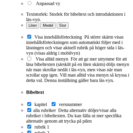
Anpassad vy
Textstorlek:
Storlek för bibeltext och introduktionen i
läs-vyn.
Liten
Medel
Stor
Visa innehållsförteckning
På större skärm visas
innehållsförteckningen som automatiskt följer med i
läsningen och visar aktuell rubrik på höger sida i läs-
vyn (visas aldrig i mobilvyn)
Visa alltid menyn
För att ge mer utrymme för att
läsa bibeltexten (särskilt på en liten skärm) döljs menyn
när man skrollar nedåt i läs-vyn, men visas när man
scrollar upp igen. Vill man alltid visa menyn så kryssa i
detta val. Denna inställning gäller bara läs-vyn.
Bibeltext
kapitel
versnummer
alla rubriker
Detta alternativ döljer/visar alla
rubriker i bibeltexten. Du kan fälla ut mer specifika
alternativ genom att trycka på pilen
rubrik 1
rubrik 2