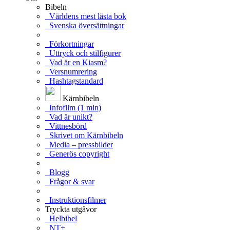
Bibeln
Världens mest lästa bok
Svenska översättningar
Förkortningar
Uttryck och stilfigurer
Vad är en Kiasm?
Versnumrering
Hashtagstandard
Kärnbibeln
Infofilm (1 min)
Vad är unikt?
Vittnesbörd
Skrivet om Kärnbibeln
Media – pressbilder
Generös copyright
Blogg
Frågor & svar
Instruktionsfilmer
Tryckta utgåvor
Helbibel
NT+