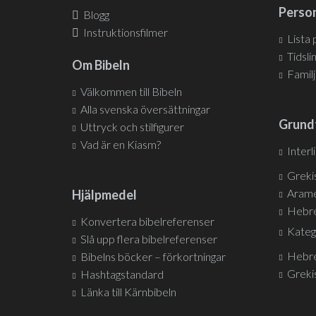
Person
Blogg
Instruktionsfilmer
Lista
Tidsli
Om Bibeln
Famil
Välkommen till Bibeln
Alla svenska översättningar
Grund
Uttryck och stilfigurer
Vad är en Kiasm?
Interl
Greki
Arame
Hjälpmedel
Hebre
Konvertera bibelreferenser
Kateg
Slå upp flera bibelreferenser
Hebre
Bibelns böcker – förkortningar
Greki
Hashtagstandard
Länka till Kärnbibeln