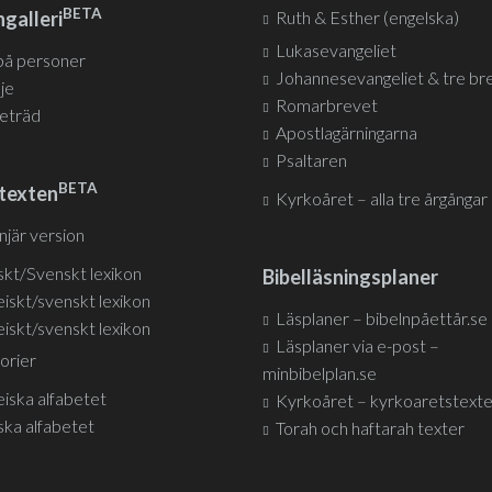
BETA
galleri
Ruth & Esther (engelska)
Lukasevangeliet
 på personer
Johannesevangeliet & tre br
nje
Romarbrevet
jeträd
Apostlagärningarna
Psaltaren
BETA
texten
Kyrkoåret – alla tre årgångar
injär version
skt/Svenskt lexikon
Bibelläsningsplaner
iskt/svenskt lexikon
Läsplaner – bibelnpåettår.se
iskt/svenskt lexikon
Läsplaner via e-post –
orier
minbibelplan.se
iska alfabetet
Kyrkoåret – kyrkoaretstexte
ska alfabetet
Torah och haftarah texter