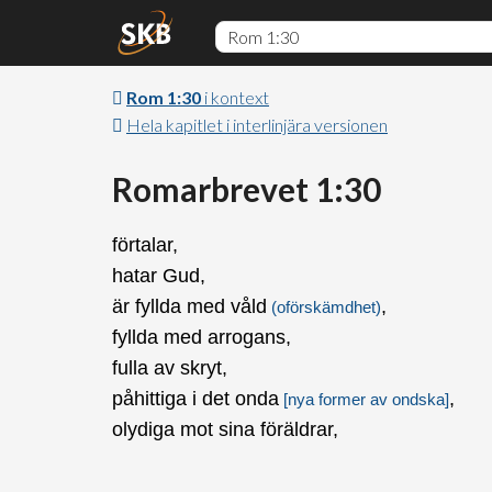
Rom 1:30
i kontext
Hela kapitlet i interlinjära versionen
Romarbrevet 1:30
förtalar,
hatar Gud,
är fyllda med våld
,
(oförskämdhet)
fyllda med arrogans,
fulla av skryt,
påhittiga i det onda
,
[nya former av ondska]
olydiga mot sina föräldrar,