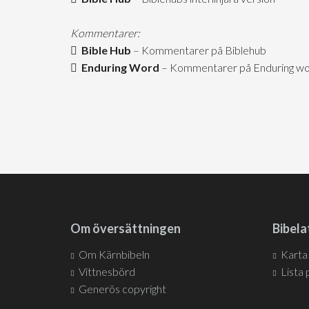
Kommentarer:
Bible Hub
– Kommentarer på Biblehub
Enduring Word
– Kommentarer på Enduring word
Om översättningen
Bibela
Om Kärnbibeln
Karta
Vittnesbörd
Lista 
Generös copyright