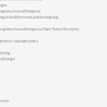
ngen
engelska översättningarna
ga translittererade judiska begrepp
engelska översättningarna, följer Textus Receptus
generös copyright policy
ttning
ättningar
ersion