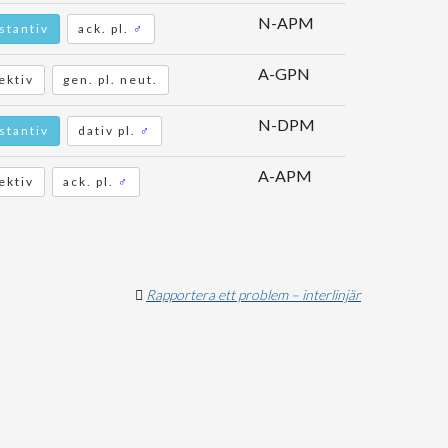
N-APM
stantiv
ack. pl.
♂
A-GPN
ektiv
gen. pl. neut.
N-DPM
stantiv
dativ pl.
♂
A-APM
ektiv
ack. pl.
♂
Rapportera ett problem – interlinjär