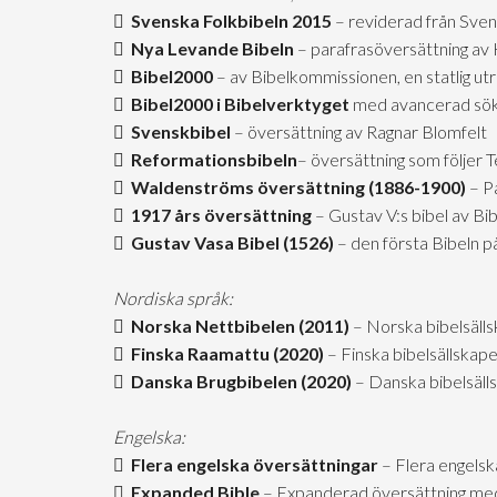
Svenska Folkbibeln 2015
– reviderad från Sven
Nya Levande Bibeln
– parafrasöversättning av 
Bibel2000
– av Bibelkommissionen, en statlig u
Bibel2000 i Bibelverktyget
med avancerad sök
Svenskbibel
– översättning av Ragnar Blomfelt
Reformationsbibeln
– översättning som följer 
Waldenströms översättning (1886-1900)
– Pa
1917 års översättning
– Gustav V:s bibel av B
Gustav Vasa Bibel (1526)
– den första Bibeln p
Nordiska språk:
Norska Nettbibelen (2011)
– Norska bibelsäll
Finska Raamattu (2020)
– Finska bibelsällskap
Danska Brugbibelen (2020)
– Danska bibelsäll
Engelska:
Flera engelska översättningar
– Flera engelsk
Expanded Bible
– Expanderad översättning me