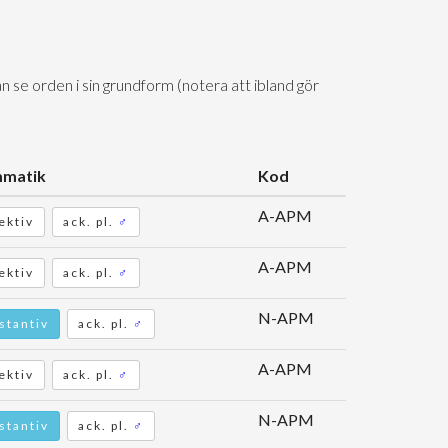
n se orden i sin grundform (notera att ibland gör
matik
Kod
A-APM
ektiv
ack. pl.
♂
A-APM
ektiv
ack. pl.
♂
N-APM
stantiv
ack. pl.
♂
A-APM
ektiv
ack. pl.
♂
N-APM
stantiv
ack. pl.
♂