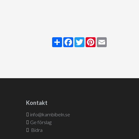
Share
Facebook
Twitter
Pinterest
Email
Kontakt
info@karnbibeln.se
Ge förslag
Bidra