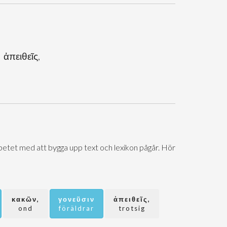
 ἀπειθεῖς,
Arbetet med att bygga upp text och lexikon pågår. Hör
κακῶν,
γονεῦσιν
ἀπειθεῖς,
ond
föräldrar
trotsig