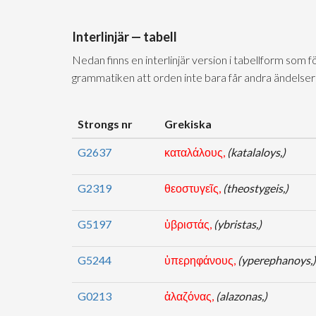
Interlinjär — tabell
Nedan finns en interlinjär version i tabellform som 
grammatiken att orden inte bara får andra ändelser
Strongs nr
Grekiska
G2637
καταλάλους,
(katalaloys,)
G2319
θεοστυγεῖς,
(theostygeis,)
G5197
ὑβριστάς,
(ybristas,)
G5244
ὑπερηφάνους,
(yperephanoys,)
G0213
ἀλαζόνας,
(alazonas,)