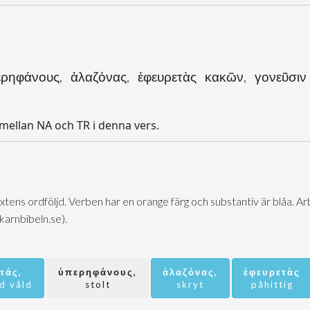
ερηφάνους, ἀλαζόνας, ἐφευρετὰς κακῶν, γονεῦσιν
 mellan NA och TR i denna vers.
extens ordföljd. Verben har en orange färg och substantiv är blåa. 
@karnbibeln.se).
τάς,
ὑπερηφάνους,
ἀλαζόνας,
ἐφευρετὰς
d våld
stolt
skryt
påhittig