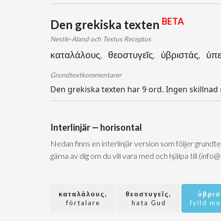
BETA
Den grekiska texten
Nestle-Aland och Textus Receptus
καταλάλους, θεοστυγεῖς, ὑβριστάς, ὑπ
Grundtextkommentarer
Den grekiska texten har 9 ord. Ingen skillnad
Interlinjär — horisontal
Nedan finns en interlinjär version som följer grundt
gärna av dig om du vill vara med och hjälpa till (info
καταλάλους,
θεοστυγεῖς,
ὑβρισ
förtalare
hata Gud
fylld me