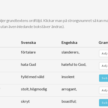
följer grundtextens ordföljd. Klickar man på strongsnumret så kan ma
 utan även inledande bokstäver ändras).
Svenska
Engelska
Gram
förtalare
slanderers,
Adj
hata Gud
hateful to God,
Adj
fylld med våld
insolent
Sub
stolt, högmodig
arrogant,
Adj
skryt
boastful;
Sub