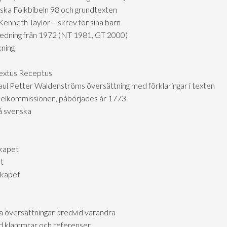
ska Folkbibeln 98 och grundtexten
Kenneth Taylor – skrev för sina barn
tredning från 1972 (NT 1981, GT 2000)
ning
Textus Receptus
ul Petter Waldenströms översättning med förklaringar i texten
ibelkommissionen, påbörjades år 1773.
å svenska
skapet
et
skapet
a översättningar bredvid varandra
d klammrar och referenser