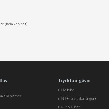
 (hela kapitlet)
tlas
Tryckta utgåvor
Helbibel
på alla platser
NT+ (tre olika färger)
Rut & Ester