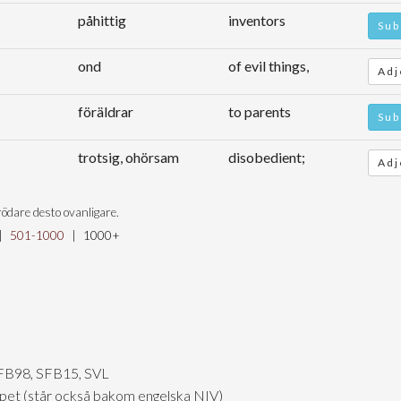
påhittig
inventors
Sub
ond
of evil things,
Adj
föräldrar
to parents
Sub
trotsig, ohörsam
disobedient;
Adj
ödare desto ovanligare.
|
501-1000
|
1000+
FB98, SFB15, SVL
skapet (står också bakom engelska NIV)