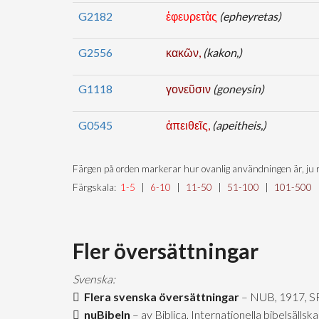
G2182
ἐφευρετὰς
(epheyretas)
G2556
κακῶν,
(kakon,)
G1118
γονεῦσιν
(goneysin)
G0545
ἀπειθεῖς,
(apeitheis,)
Färgen på orden markerar hur ovanlig användningen är, ju r
Färgskala:
1-5
|
6-10
|
11-50
|
51-100
|
101-500
Fler översättningar
Svenska:
Flera svenska översättningar
– NUB, 1917, S
nuBibeln
– av Biblica, Internationella bibelsäll