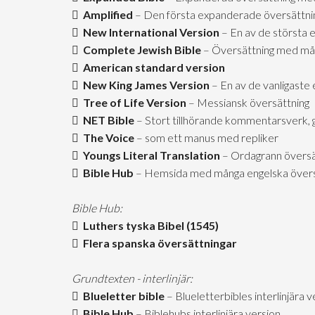
Amplified
– Den första expanderade översättni
New International Version
– En av de största 
Complete Jewish Bible
– Översättning med mån
American standard version
New King James Version
– En av de vanligaste 
Tree of Life Version
– Messiansk översättning
NET Bible
– Stort tillhörande kommentarsverk, 
The Voice
– som ett manus med repliker
Youngs Literal Translation
– Ordagrann översä
Bible Hub
– Hemsida med många engelska övers
Bible Hub:
Luthers tyska Bibel (1545)
Flera spanska översättningar
Grundtexten - interlinjär:
Blueletter bible
– Blueletterbibles interlinjära v
Bible Hub
– Biblehubs interlinjära version