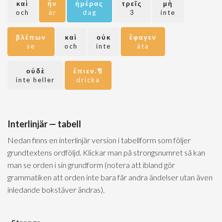
καὶ
ἦν
ἡμέρας
τρεῖς
μὴ
och
är
dag
3
inte
βλέπων
καὶ
οὐκ
ἔφαγεν
se
och
inte
äta
οὐδὲ
ἔπιεν.¶
inte heller
dricka
Interlinjär — tabell
Nedan finns en interlinjär version i tabellform som följer
grundtextens ordföljd. Klickar man på strongsnumret så kan
man se orden i sin grundform (notera att ibland gör
grammatiken att orden inte bara får andra ändelser utan även
inledande bokstäver ändras).