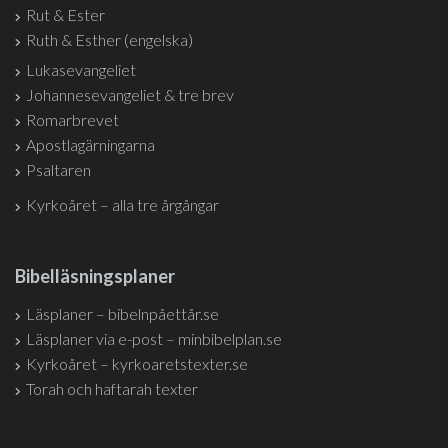
Rut & Ester
Ruth & Esther (engelska)
Lukasevangeliet
Johannesevangeliet & tre brev
Romarbrevet
Apostlagärningarna
Psaltaren
Kyrkoåret – alla tre årgångar
Bibelläsningsplaner
Läsplaner – bibelnpåettår.se
Läsplaner via e-post – minbibelplan.se
Kyrkoåret – kyrkoaretstexter.se
Torah och haftarah texter