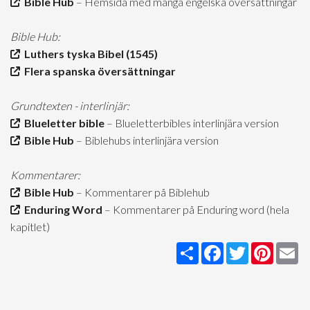
Bible Hub
– Hemsida med många engelska översättningar
Bible Hub:
Luthers tyska Bibel (1545)
Flera spanska översättningar
Grundtexten - interlinjär:
Blueletter bible
– Blueletterbibles interlinjära version
Bible Hub
– Biblehubs interlinjära version
Kommentarer:
Bible Hub
– Kommentarer på Biblehub
Enduring Word
– Kommentarer på Enduring word (hela
kapitlet)
Share
Facebook
Twitter
Pintere
Em