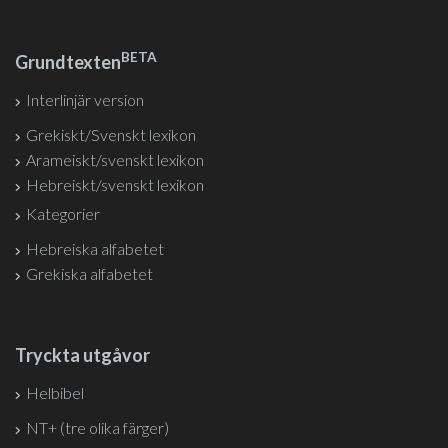
BETA
Grundtexten
Interlinjär version
Grekiskt/Svenskt lexikon
Arameiskt/svenskt lexikon
Hebreiskt/svenskt lexikon
Kategorier
Hebreiska alfabetet
Grekiska alfabetet
Tryckta utgåvor
Helbibel
NT+ (tre olika färger)