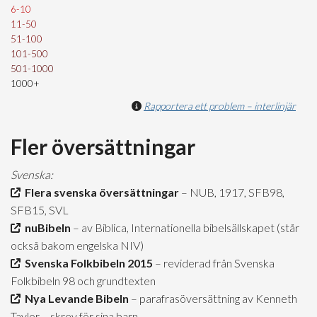
6-10
11-50
51-100
101-500
501-1000
1000+
Rapportera ett problem – interlinjär
Fler översättningar
Svenska:
Flera svenska översättningar
– NUB, 1917, SFB98,
SFB15, SVL
nuBibeln
– av Biblica, Internationella bibelsällskapet (står
också bakom engelska NIV)
Svenska Folkbibeln 2015
– reviderad från Svenska
Folkbibeln 98 och grundtexten
Nya Levande Bibeln
– parafrasöversättning av Kenneth
Taylor – skrev för sina barn