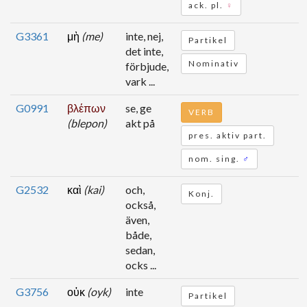
ack. pl.
♀
G3361
μὴ
(me)
inte, nej,
Partikel
det inte,
Nominativ
förbjude,
vark ...
G0991
βλέπων
se, ge
VERB
(blepon)
akt på
pres. aktiv part.
nom. sing.
♂
G2532
καὶ
(kai)
och,
Konj.
också,
även,
både,
sedan,
ocks ...
G3756
οὐκ
(oyk)
inte
Partikel