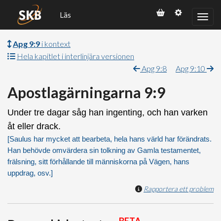
Läs
Apg 9:9
i kontext
Hela kapitlet i interlinjära versionen
Apg 9:8
Apg 9:10
Apostlagärningarna 9:9
Under tre dagar såg han ingenting, och han varken
åt eller drack.
[Saulus har mycket att bearbeta, hela hans värld har förändrats.
Han behövde omvärdera sin tolkning av Gamla testamentet,
frälsning, sitt förhållande till människorna på Vägen, hans
uppdrag, osv.]
Rapportera ett problem