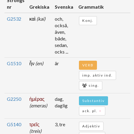
Strongs
nr
Grekiska
Svenska
Grammatik
G2532
καὶ
(kai)
och,
Konj.
också,
även,
både,
sedan,
ocks ...
G1510
ἦν
(en)
är
VERB
imp. aktiv ind.
sing.
G2250
ἡμέρας
dag,
Substantiv
(emeras)
daglig
ack. pl.
♀
G5140
τρεῖς
3, tre
Adjektiv
(treis)