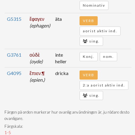
Nominativ
G5315
ἔφαγεν
äta
VERB
(ephagen)
aorist aktiv ind.
sing.
G3761
οὐδὲ
inte
Konj.
nom.
(oyde)
heller
G4095
ἔπιεν.¶
dricka
VERB
(epien.)
2:a aorist aktiv ind.
sing.
Färgen på orden markerar hur ovanlig användningen är, ju rödare desto
ovanligare.
Färgskala:
1-5