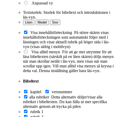
Anpassad vy
Textstorlek:
Storlek för bibeltext och introduktionen i
läs-vyn.
Liten
Medel
Stor
Visa innehållsförteckning
På större skärm visas
innehållsförteckningen som automatiskt följer med i
läsningen och visar aktuell rubrik på höger sida i läs-
vyn (visas aldrig i mobilvyn)
Visa alltid menyn
För att ge mer utrymme för att
läsa bibeltexten (särskilt på en liten skärm) döljs menyn
när man skrollar nedåt i läs-vyn, men visas när man
scrollar upp igen. Vill man alltid visa menyn så kryssa i
detta val. Denna inställning gäller bara läs-vyn.
Bibeltext
kapitel
versnummer
alla rubriker
Detta alternativ döljer/visar alla
rubriker i bibeltexten. Du kan fälla ut mer specifika
alternativ genom att trycka på pilen
rubrik 1
rubrik 2