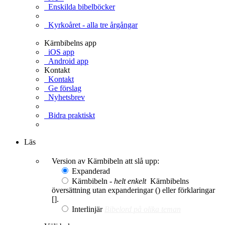
Enskilda bibelböcker
Kyrkoåret - alla tre årgångar
Kärnbibelns app
iOS app
Android app
Kontakt
Kontakt
Ge förslag
Nyhetsbrev
Bidra praktiskt
Ge en gåva
Läs
Version av Kärnbibeln att slå upp:
Expanderad
Kärnbibeln -
helt enkelt
Kärnbibelns
översättning utan expanderingar () eller förklaringar
[].
Interlinjär
Bibelord på olika teman