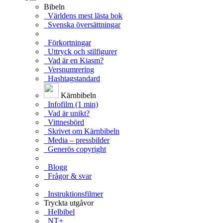
Bibeln
Världens mest lästa bok
Svenska översättningar
Förkortningar
Uttryck och stilfigurer
Vad är en Kiasm?
Versnumrering
Hashtagstandard
Kärnbibeln
Infofilm (1 min)
Vad är unikt?
Vittnesbörd
Skrivet om Kärnbibeln
Media – pressbilder
Generös copyright
Blogg
Frågor & svar
Instruktionsfilmer
Tryckta utgåvor
Helbibel
NT+