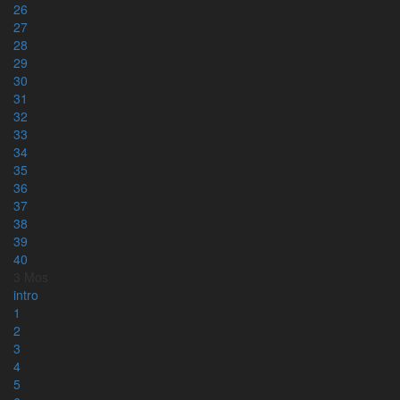
26
27
28
29
Läs mer om appen
30
31
32
33
34
35
36
37
38
39
40
3 Mos
intro
1
2
3
4
5
Kontakt