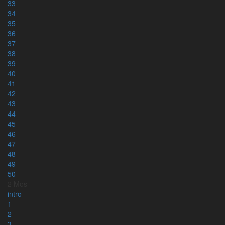
33
34
Rut & Ester
35
Ruth & Esther (engelska)
36
Lukasevangeliet
37
Johannesevangeliet & tre brev
38
Romarbrevet
39
Apostlagärningarna
40
Psaltaren
41
Kyrkoåret – alla tre årgångar
42
43
44
45
Bibelläsningsplaner
46
47
Läsplaner – bibelnpåettår.se
48
Läsplaner via e-post – minbibelplan.se
49
Kyrkoåret – kyrkoaretstexter.se
50
Torah och haftarah texter
2 Mos
intro
1
2
Appar
3