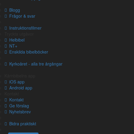
Enduring Word
– Kommentarer på Enduring word (hela
kapitlet)
Blogg
Share
Facebook
Twitter
Pinteres
Em
Frågor & svar
Instruktionsfilmer
Tryckta utgåvor
Helbibel
NT+
Enskilda bibelböcker
Kyrkoåret - alla tre årgångar
Om översättningen
Kärnbibelns app
iOS app
Om Kärnbibeln
Android app
Vittnesbörd
Kontakt
Generös copyright
Kontakt
Ge förslag
Blogg
Nyhetsbrev
Instruktionsfilmer
Bidra praktiskt
Om Bibeln