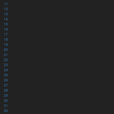
11
Lista på personer
12
Tidslinje
13
Familjeträd
14
15
16
BETA
Grundtexten
17
18
Interlinjär version
19
20
Grekiskt/Svenskt lexikon
21
Arameiskt/svenskt lexikon
22
Hebreiskt/svenskt lexikon
23
Kategorier
24
Hebreiska alfabetet
25
Grekiska alfabetet
26
27
28
29
Tryckta utgåvor
30
31
Helbibel
32
NT+ (tre olika färger)