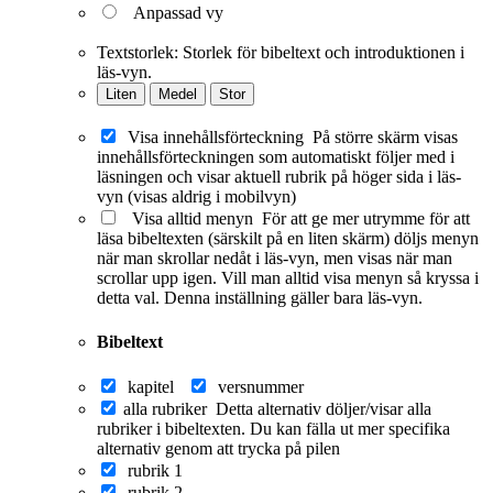
Anpassad vy
Textstorlek:
Storlek för bibeltext och introduktionen i
läs-vyn.
Liten
Medel
Stor
Visa innehållsförteckning
På större skärm visas
innehållsförteckningen som automatiskt följer med i
läsningen och visar aktuell rubrik på höger sida i läs-
vyn (visas aldrig i mobilvyn)
Visa alltid menyn
För att ge mer utrymme för att
läsa bibeltexten (särskilt på en liten skärm) döljs menyn
när man skrollar nedåt i läs-vyn, men visas när man
scrollar upp igen. Vill man alltid visa menyn så kryssa i
detta val. Denna inställning gäller bara läs-vyn.
Bibeltext
kapitel
versnummer
alla rubriker
Detta alternativ döljer/visar alla
rubriker i bibeltexten. Du kan fälla ut mer specifika
alternativ genom att trycka på pilen
rubrik 1
rubrik 2