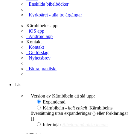
Enskilda bibelböcker
Kyrkoåret - alla tre årgångar
Kärnbibelns app
iOS app
Android app
Kontakt
Kontakt
Ge förslag
Nyhetsbrev
Bidra praktiskt
Ge en gåva
Läs
Version av Kärnbibeln att slå upp:
Expanderad
Kärnbibeln -
helt enkelt
Kärnbibelns
översättning utan expanderingar () eller förklaringar
[].
Interlinjär
Bibelord på olika teman