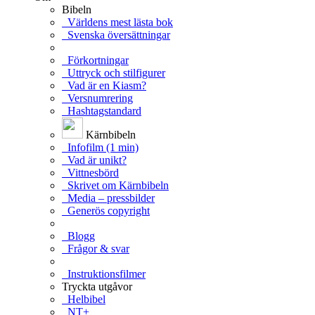
Bibeln
Världens mest lästa bok
Svenska översättningar
Förkortningar
Uttryck och stilfigurer
Vad är en Kiasm?
Versnumrering
Hashtagstandard
Kärnbibeln
Infofilm (1 min)
Vad är unikt?
Vittnesbörd
Skrivet om Kärnbibeln
Media – pressbilder
Generös copyright
Blogg
Frågor & svar
Instruktionsfilmer
Tryckta utgåvor
Helbibel
NT+