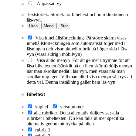
Anpassad vy
Textstorlek:
Storlek för bibeltext och introduktionen i
läs-vyn.
Liten
Medel
Stor
Visa innehållsförteckning
På större skärm visas
innehållsförteckningen som automatiskt följer med i
läsningen och visar aktuell rubrik på höger sida i läs-
vyn (visas aldrig i mobilvyn)
Visa alltid menyn
För att ge mer utrymme för att
läsa bibeltexten (särskilt på en liten skärm) döljs menyn
när man skrollar nedåt i läs-vyn, men visas när man
scrollar upp igen. Vill man alltid visa menyn så kryssa i
detta val. Denna inställning gäller bara läs-vyn.
Bibeltext
kapitel
versnummer
alla rubriker
Detta alternativ döljer/visar alla
rubriker i bibeltexten. Du kan fälla ut mer specifika
alternativ genom att trycka på pilen
rubrik 1
rubrik 2