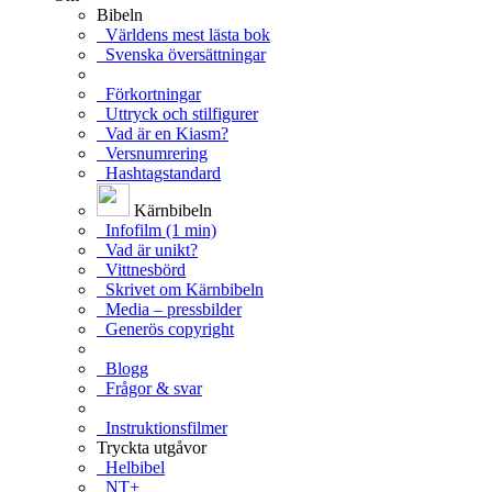
Bibeln
Världens mest lästa bok
Svenska översättningar
Förkortningar
Uttryck och stilfigurer
Vad är en Kiasm?
Versnumrering
Hashtagstandard
Kärnbibeln
Infofilm (1 min)
Vad är unikt?
Vittnesbörd
Skrivet om Kärnbibeln
Media – pressbilder
Generös copyright
Blogg
Frågor & svar
Instruktionsfilmer
Tryckta utgåvor
Helbibel
NT+