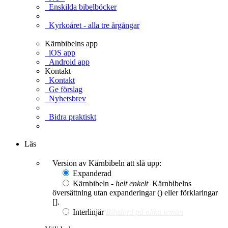
Enskilda bibelböcker
Kyrkoåret - alla tre årgångar
Kärnbibelns app
iOS app
Android app
Kontakt
Kontakt
Ge förslag
Nyhetsbrev
Bidra praktiskt
Ge en gåva
Läs
Version av Kärnbibeln att slå upp:
Expanderad
Kärnbibeln -
helt enkelt
Kärnbibelns
översättning utan expanderingar () eller förklaringar
[].
Interlinjär
Bibelord på olika teman