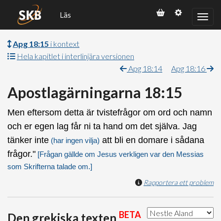
Läs
Apg 18:15
i kontext
Hela kapitlet i interlinjära versionen
Apg 18:14
Apg 18:16
Apostlagärningarna 18:15
Men eftersom detta är tvistefrågor om ord och namn
och er egen lag får ni ta hand om det själva. Jag
tänker inte
att bli en domare i sådana
(har ingen vilja)
frågor."
[Frågan gällde om Jesus verkligen var den Messias
som Skrifterna talade om.]
Rapportera ett problem
BETA
Den grekiska texten