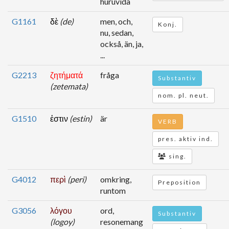
huruvida
G1161
δὲ
(de)
men, och,
Konj.
nu, sedan,
också, än, ja,
...
G2213
ζητήματά
fråga
Substantiv
(zetemata)
nom. pl. neut.
G1510
ἐστιν
(estin)
är
VERB
pres. aktiv ind.
sing.
G4012
περὶ
(peri)
omkring,
Preposition
runtom
G3056
λόγου
ord,
Substantiv
(logoy)
resonemang