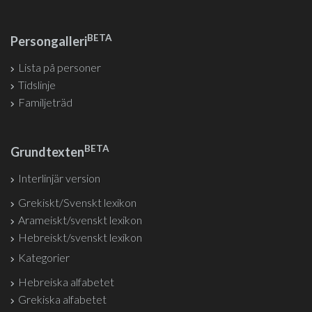
BETA
Persongalleri
Lista på personer
Tidslinje
Familjeträd
BETA
Grundtexten
Interlinjär version
Grekiskt/Svenskt lexikon
Arameiskt/svenskt lexikon
Hebreiskt/svenskt lexikon
Kategorier
Hebreiska alfabetet
Grekiska alfabetet