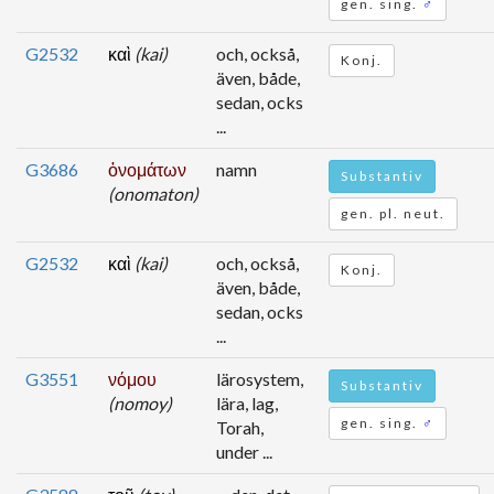
gen. sing.
♂
G2532
καὶ
(kai)
och, också,
Konj.
även, både,
sedan, ocks
...
G3686
ὀνομάτων
namn
Substantiv
(onomaton)
gen. pl. neut.
G2532
καὶ
(kai)
och, också,
Konj.
även, både,
sedan, ocks
...
G3551
νόμου
lärosystem,
Substantiv
(nomoy)
lära, lag,
gen. sing.
♂
Torah,
under ...