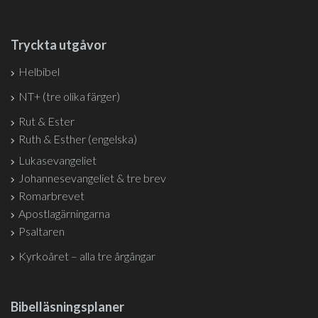
Tryckta utgåvor
Helbibel
NT+ (tre olika färger)
Rut & Ester
Ruth & Esther (engelska)
Lukasevangeliet
Johannesevangeliet & tre brev
Romarbrevet
Apostlagärningarna
Psaltaren
Kyrkoåret – alla tre årgångar
Bibelläsningsplaner