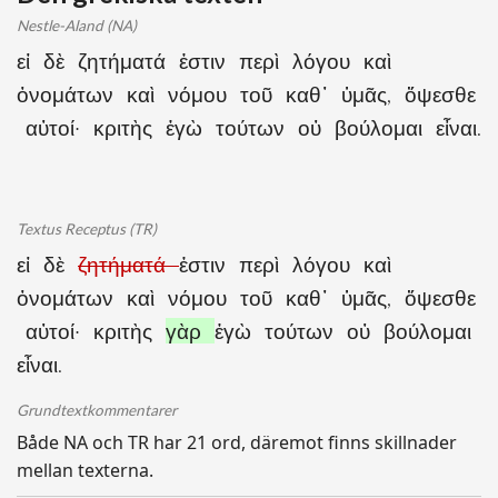
Nestle-Aland (NA)
εἰ δὲ ζητήματά ἐστιν περὶ λόγου καὶ
ὀνομάτων καὶ νόμου τοῦ καθ᾽ ὑμᾶς, ὄψεσθε
αὐτοί· κριτὴς ἐγὼ τούτων οὐ βούλομαι εἶναι.
Textus Receptus (TR)
εἰ δὲ
ζητήματά
ἐστιν περὶ λόγου καὶ
ὀνομάτων καὶ νόμου τοῦ καθ᾽ ὑμᾶς, ὄψεσθε
αὐτοί· κριτὴς
γὰρ
ἐγὼ τούτων οὐ βούλομαι
εἶναι.
Grundtextkommentarer
Både NA och TR har 21 ord, däremot finns skillnader
mellan texterna.