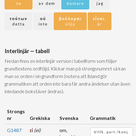
se
av dem
domare
jag
τούτων
οὐ
βούλομαι
εἶναι.
detta
inte
vilja
är
Interlinjär — tabell
Nedan finns en interlinjär version i tabellform som följer
grundtextens ordföljd. Klickar man på strongsnumret så kan
man se orden i sin grundform (notera att ibland gör
grammatiken att orden inte bara får andra ändelser utan även
inledande bokstäver ändras).
Strongs
nr
Grekiska
Svenska
Grammatik
G1487
εἰ
(ei)
om,
Villk. part./konj.