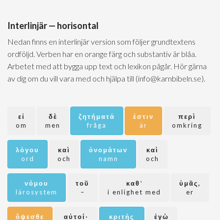
Interlinjär — horisontal
Nedan finns en interlinjär version som följer grundtextens
ordföljd. Verben har en orange färg och substantiv är blåa.
Arbetet med att bygga upp text och lexikon pågår. Hör gärna
av dig om du vill vara med och hjälpa till (info@karnbibeln.se).
εἰ
δὲ
ζητήματά
ἐστιν
περὶ
om
men
fråga
är
omkring
λόγου
καὶ
ὀνομάτων
καὶ
ord
och
namn
och
νόμου
τοῦ
καθ᾽
ὑμᾶς,
lärosystem
–
i enlighet med
er
ὄψεσθε
αὐτοί·
κριτὴς
ἐγὼ