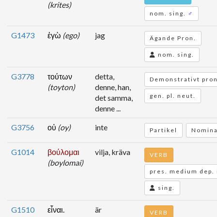
(krites)
nom. sing.
♂
G1473
ἐγὼ
(ego)
jag
Ägande Pron.
nom. sing.
G3778
τούτων
detta,
Demonstrativt pron
(toyton)
denne, han,
gen. pl. neut.
det samma,
denne ...
G3756
οὐ
(oy)
inte
Partikel
Nomina
G1014
βούλομαι
vilja, kräva
VERB
(boylomai)
pres. medium dep. 
sing.
G1510
εἶναι.
är
VERB