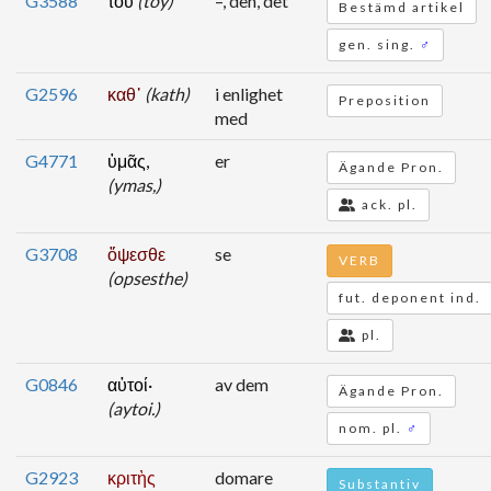
G3588
τοῦ
(toy)
–, den, det
Bestämd artikel
gen. sing.
♂
G2596
καθ᾽
(kath)
i enlighet
Preposition
med
G4771
ὑμᾶς,
er
Ägande Pron.
(ymas,)
ack. pl.
G3708
ὄψεσθε
se
VERB
(opsesthe)
fut. deponent ind.
pl.
G0846
αὐτοί·
av dem
Ägande Pron.
(aytoi.)
nom. pl.
♂
G2923
κριτὴς
domare
Substantiv