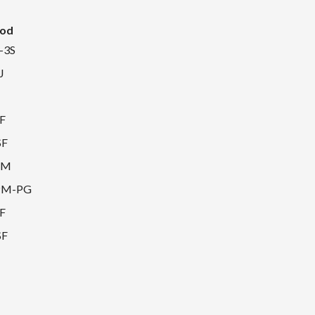
od
-3S
J
F
SF
PM
PM-PG
F
SF