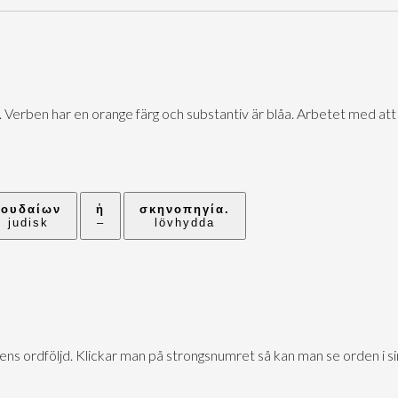
. Verben har en orange färg och substantiv är blåa. Arbetet med att 
Ἰουδαίων
ἡ
σκηνοπηγία.
judisk
–
lövhydda
xtens ordföljd. Klickar man på strongsnumret så kan man se orden i 