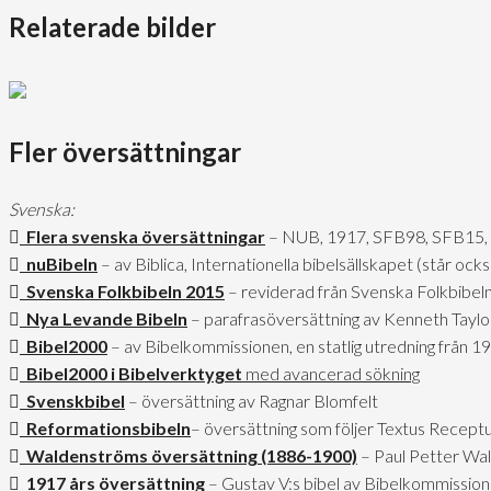
Relaterade bilder
Fler översättningar
Svenska:
Flera svenska översättningar
– NUB, 1917, SFB98, SFB15,
nuBibeln
– av Biblica, Internationella bibelsällskapet (står o
Svenska Folkbibeln 2015
– reviderad från Svenska Folkbibel
Nya Levande Bibeln
– parafrasöversättning av Kenneth Taylor
Bibel2000
– av Bibelkommissionen, en statlig utredning från 
Bibel2000 i Bibelverktyget
med avancerad sökning
Svenskbibel
– översättning av Ragnar Blomfelt
Reformationsbibeln
– översättning som följer Textus Recept
Waldenströms översättning (1886-1900)
– Paul Petter Wal
1917 års översättning
– Gustav V:s bibel av Bibelkommission