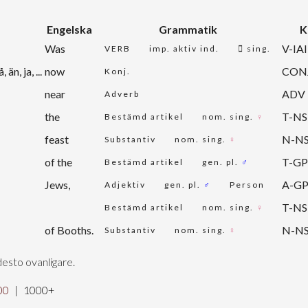
Engelska
Grammatik
K
Was
V-IAI
VERB
imp. aktiv ind.
sing.
än, ja, ...
now
CON
Konj.
near
ADV
Adverb
the
T-NS
Bestämd artikel
nom. sing.
♀
feast
N-N
Substantiv
nom. sing.
♀
of the
T-G
Bestämd artikel
gen. pl.
♂
Jews,
A-G
Adjektiv
gen. pl.
♂
Person
T-NS
Bestämd artikel
nom. sing.
♀
of Booths.
N-N
Substantiv
nom. sing.
♀
desto ovanligare.
00
|
1000+