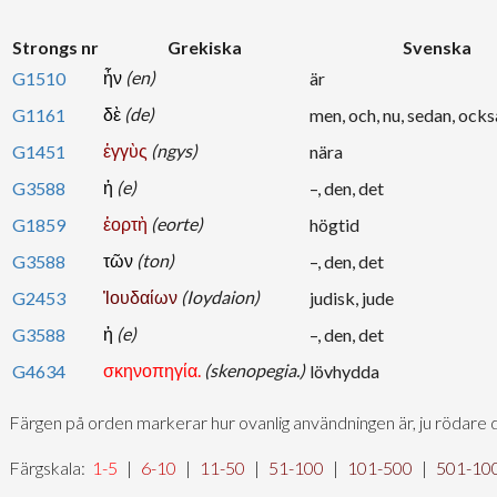
Strongs nr
Grekiska
Svenska
ἦν
(en)
G1510
är
δὲ
(de)
G1161
men, och, nu, sedan, också, 
ἐγγὺς
(ngys)
G1451
nära
ἡ
(e)
G3588
–, den, det
ἑορτὴ
(eorte)
G1859
högtid
τῶν
(ton)
G3588
–, den, det
Ἰουδαίων
(Ioydaion)
G2453
judisk, jude
ἡ
(e)
G3588
–, den, det
σκηνοπηγία.
(skenopegia.)
G4634
lövhydda
Färgen på orden markerar hur ovanlig användningen är, ju rödare 
Färgskala:
1-5
|
6-10
|
11-50
|
51-100
|
101-500
|
501-10