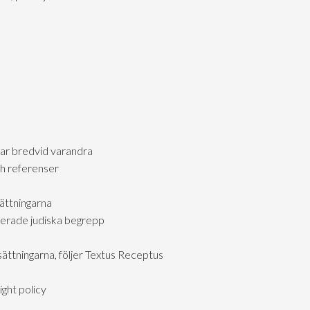
gar bredvid varandra
h referenser
ättningarna
rerade judiska begrepp
ättningarna, följer Textus Receptus
ght policy