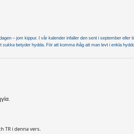
dagen – jom kippur. I vår kalender infaller den sent i september eller 
et
sukka
betyder hydda. För att komma ihåg att man levt i enkla hyd
γία.
h TR i denna vers.