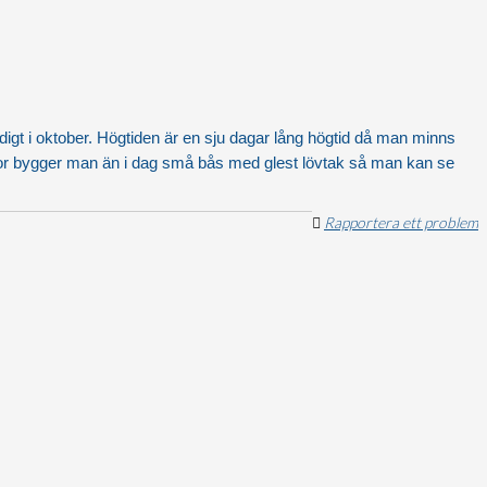
tidigt i oktober. Högtiden är en sju dagar lång högtid då man minns
dor bygger man än i dag små bås med glest lövtak så man kan se
Rapportera ett problem