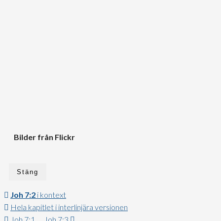
Bilder från Flickr
Stäng
Joh 7:2
i kontext
Hela kapitlet i interlinjära versionen
Joh 7:1
Joh 7:3