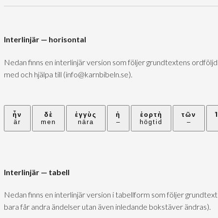
Interlinjär — horisontal
Nedan finns en interlinjär version som följer grundtextens ordföljd
med och hjälpa till (info@karnbibeln.se).
ἦν
δὲ
ἐγγὺς
ἡ
ἑορτὴ
τῶν
är
men
nära
–
högtid
–
Interlinjär — tabell
Nedan finns en interlinjär version i tabellform som följer grundte
bara får andra ändelser utan även inledande bokstäver ändras).