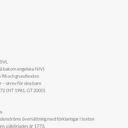
 SVL
ckså bakom engelska NIV)
n 98 och grundtexten
 – skrev för sina barn
1972 (NT 1981, GT 2000)
us
denströms översättning med förklaringar i texten
en, påbörjades år 1773.