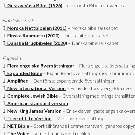
Gustav Vasa Bibel (1526)
– den första Bibeln på svenska
Nordiska språk:
Norska Nettbibelen (2011)
– Norska bibelsällskapet
Finska Raamattu (2020)
– Finska bibelsällskapet
Danska Brugbibelen (2020)
– Danska bibelsällskapet
Engelska:
Flera engelska översättningar
– Flera engelska översättnin
Expanded Bible
– Expanderad översättning med klammrar oc
Amplified
– Den första expanderade översättningen
New International Version
– En av de största engelska övers
Complete Jewish Bible
– Översättning med många translitte
American standard version
New King James Version
– En av de vanligaste engelska övers
Tree of Life Version
– Messiansk översättning
NET Bible
– Stort tillhörande kommentarsverk, generös copyri
The Voice
– som ett manus med repliker