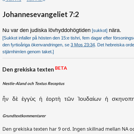
Johannesevangeliet 7:2
Nu var den judiska lövhyddohögtiden
nära.
[sukkot]
[Sukkot infaller på hösten den 15:e tishri, fem dagar efter försonings
den fyrtioåriga ökenvandringen, se
3 Mos 23:34
. Det hebreiska ord
stjärnhimlen genom taket.]
BETA
Den grekiska texten
Nestle-Aland och Textus Receptus
ἦν δὲ ἐγγὺς ἡ ἑορτὴ τῶν Ἰουδαίων ἡ σκηνοπη
Grundtextkommentarer
Den grekiska texten har 9 ord. Ingen skillnad mellan NA oc