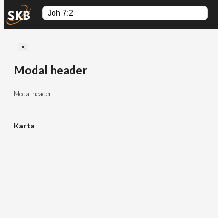
Close
×
Modal header
Modal header
Karta