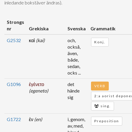
inledande bokstäver ändras).
Strongs
nr
Grekiska
Svenska
Grammatik
G2532
καὶ
(kai)
och,
Konj.
också,
även,
både,
sedan,
ocks ...
G1096
ἐγένετο
det
VERB
(egeneto)
hände
2:a aorist depone
sig
sing.
G1722
ἐν
(en)
i, genom,
Preposition
av, med,