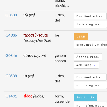
bland,
på, vid, ...
G3588
τῷ
(to)
–, den,
Bestämd artikel
det
dativ sing. neut.
G4336
προσεύχεσθαι
be
VERB
(proseychesthai)
pres. medium dep.
G0846
αὐτὸν
(ayton)
genom
Ägande Pron.
honom
ack. sing.
♂
G3588
τὸ
(to)
–, den,
Bestämd artikel
det
nom. sing. neut.
G1491
εἶδος
(eidos)
form,
Substantiv
utseende
nom. sing. neut.