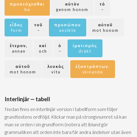
προσεύχεσθαι
αὐτὸν
τὸ
be
genom honom
–
εἶδος
τοῦ
προσώπου
αὐτοῦ
form
–
ansikte
mot honom
ἕτερον,
καὶ
ὁ
ἱματισμὸς
annan
och
–
dräkt
αὐτοῦ
λευκὸς
ἐξαστράπτων.
mot honom
vita
skinande
Interlinjär — tabell
Nedan finns en interlinjär version i tabellform som följer
grundtextens ordföljd. Klickar man på strongsnumret så kan
man se orden i sin grundform (notera att ibland gör
grammatiken att orden inte bara får andra ändelser utan även