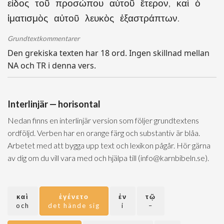
εἶδος τοῦ προσώπου αὐτοῦ ἕτερον, καὶ ὁ
ἱματισμὸς αὐτοῦ λευκὸς ἐξαστράπτων.
Grundtextkommentarer
Den grekiska texten har 18 ord. Ingen skillnad mellan
NA och TR i denna vers.
Interlinjär — horisontal
Nedan finns en interlinjär version som följer grundtextens
ordföljd. Verben har en orange färg och substantiv är blåa.
Arbetet med att bygga upp text och lexikon pågår. Hör gärna
av dig om du vill vara med och hjälpa till (info@karnbibeln.se).
καὶ
ἐγένετο
ἐν
τῷ
och
det hände sig
i
–