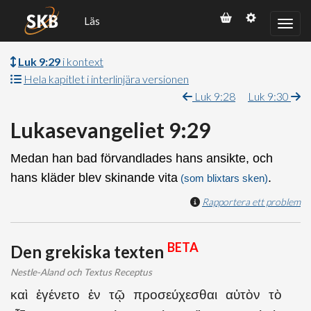
Läs
Luk 9:29
i kontext
Hela kapitlet i interlinjära versionen
Luk 9:28
Luk 9:30
Lukasevangeliet 9:29
Medan han bad förvandlades hans ansikte, och
hans kläder blev skinande vita
.
(som blixtars sken)
Rapportera ett problem
BETA
Den grekiska texten
Nestle-Aland och Textus Receptus
καὶ ἐγένετο ἐν τῷ προσεύχεσθαι αὐτὸν τὸ