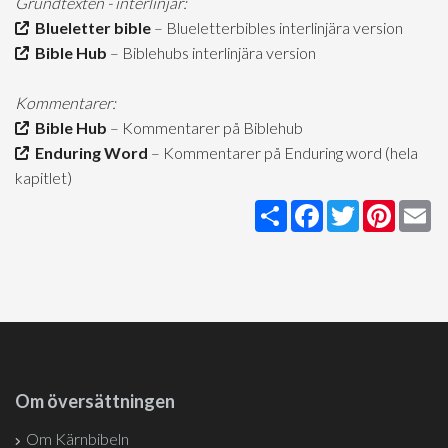
Grundtexten - interlinjär:
Blueletter bible
– Blueletterbibles interlinjära version
Bible Hub
– Biblehubs interlinjära version
Kommentarer:
Bible Hub
– Kommentarer på Biblehub
Enduring Word
– Kommentarer på Enduring word (hela
kapitlet)
Share
Facebook
Twitter
Pintere
Em
Om översättningen
Om Kärnbibeln