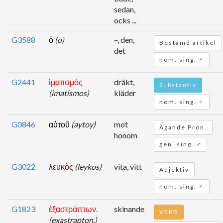
sedan,
ocks ...
G3588
ὁ
(o)
–, den,
Bestämd artikel
det
nom. sing.
♂
G2441
ἱματισμὸς
dräkt,
Substantiv
(imatismos)
kläder
nom. sing.
♂
G0846
αὐτοῦ
(aytoy)
mot
Ägande Pron.
honom
gen. sing.
♂
G3022
λευκὸς
(leykos)
vita, vitt
Adjektiv
nom. sing.
♂
G1823
ἐξαστράπτων.
skinande
VERB
(exastrapton.)