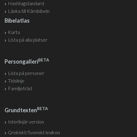
Hashtagstandard
Länka till Kärnbibeln
Bibelatlas
Karta
Lista på alla platser
BETA
Persongalleri
Lista på personer
Tidslinje
Familjeträd
BETA
Grundtexten
Interlinjär version
Grekiskt/Svenskt lexikon