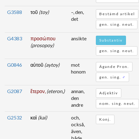
G3588
τοῦ
(toy)
–, den,
Bestämd artikel
det
gen. sing. neut.
G4383
προσώπου
ansikte
Substantiv
(prosopoy)
gen. sing. neut.
G0846
αὐτοῦ
(aytoy)
mot
Ägande Pron.
honom
gen. sing.
♂
G2087
ἕτερον,
(eteron,)
annan,
Adjektiv
den
nom. sing. neut.
andre
G2532
καὶ
(kai)
och,
Konj.
också,
även,
både,