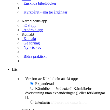
Enskilda bibelböcker
Kyrkoåret - alla tre årgångar
Kärnbibelns app
iOS app
Android app
Kontakt
Kontakt
Ge förslag
Nyhetsbrev
Bidra praktiskt
Ge en gåva
Läs
Version av Kärnbibeln att slå upp:
Expanderad
Kärnbibeln -
helt enkelt
Kärnbibelns
översättning utan expanderingar () eller förklaringar
[].
Interlinjär
Bibelord på olika teman