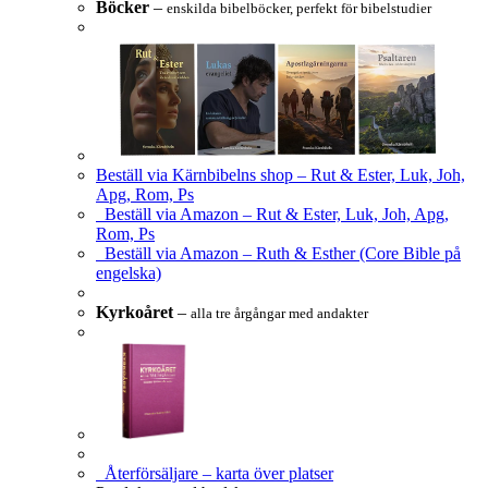
Böcker
–
enskilda bibelböcker, perfekt för bibelstudier
Beställ via Kärnbibelns shop – Rut & Ester, Luk, Joh,
Apg, Rom, Ps
Beställ via Amazon – Rut & Ester, Luk, Joh, Apg,
Rom, Ps
Beställ via Amazon – Ruth & Esther (Core Bible på
engelska)
Kyrkoåret
–
alla tre årgångar med andakter
Återförsäljare – karta över platser