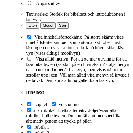
Anpassad vy
Textstorlek:
Storlek för bibeltext och introduktionen i
läs-vyn.
Liten
Medel
Stor
Visa innehållsförteckning
På större skärm visas
innehållsförteckningen som automatiskt följer med i
läsningen och visar aktuell rubrik på höger sida i läs-
vyn (visas aldrig i mobilvyn)
Visa alltid menyn
För att ge mer utrymme för att
läsa bibeltexten (särskilt på en liten skärm) döljs menyn
när man skrollar nedåt i läs-vyn, men visas när man
scrollar upp igen. Vill man alltid visa menyn så kryssa i
detta val. Denna inställning gäller bara läs-vyn.
Bibeltext
kapitel
versnummer
alla rubriker
Detta alternativ döljer/visar alla
rubriker i bibeltexten. Du kan fälla ut mer specifika
alternativ genom att trycka på pilen
rubrik 1
rubrik 2