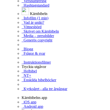
Versnumrering
Hashtagstandard
Kärnbibeln
Infofilm (1 min)
Vad är unikt?
Vittnesbörd
Skrivet om Kärnbibeln
Media – pressbilder
Generös copyright
Blogg
Frågor & svar
Instruktionsfilmer
Tryckta utgåvor
Helbibel
NT+
Enskilda bibelböcker
Kyrkoåret - alla tre årgångar
Kärnbibelns app
iOS app
Android app