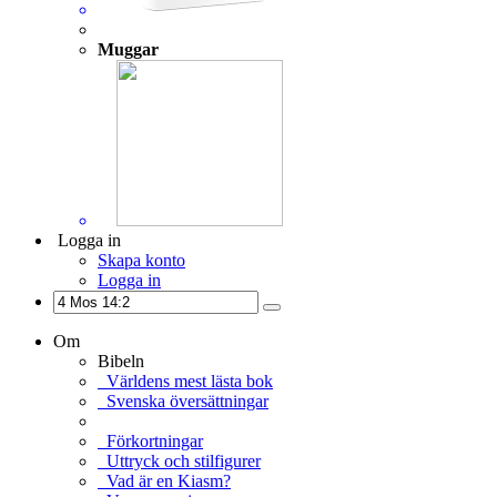
Muggar
Logga in
Skapa konto
Logga in
Om
Bibeln
Världens mest lästa bok
Svenska översättningar
Förkortningar
Uttryck och stilfigurer
Vad är en Kiasm?