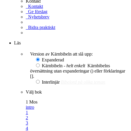
Kontakt
Kontakt
Ge förslag
Nyhetsbrev
Bidra praktiskt
Ge en gåva
Läs
Version av Kärnbibeln att slå upp:
Expanderad
Kärnbibeln -
helt enkelt
Kärnbibelns
översättning utan expanderingar () eller förklaringar
[].
Interlinjär
Bibelord på olika teman
Välj bok
1 Mos
intro
1
2
3
4