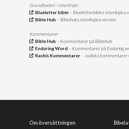
Grundtexten - interlinjär:
Blueletter bible
– Blueletterbibles interlinjära 
Bible Hub
– Biblehubs interlinjära version
Kommentarer:
Bible Hub
– Kommentarer på Biblehub
Enduring Word
– Kommentarer på Enduring wor
Rashis Kommentarer
– Judiska kommentarer (h
Om översättningen
Bibela