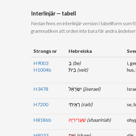
Interlinjär — tabell
Nedan finns en interlinjär version i tabellform som 
grammatiken att orden inte bara får andra ändelser
Strongs nr
Hebreiska
Sve
H9003
בְּ
(be)
i, g
H1004b
בֵית֙
(veit)
hus,
H3478
יִשְׂרָאֵ֔ל
(jiserael)
Isra
H7200
רָאִ֖יתִי
(raiti)
se, 
H8186b
שַׁעֲרִירִיָּה
(shaaririah)
ohyg
H8033
שָׁ֚ם
(sham)
där