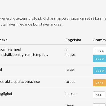
följer grundtextens ordföljd. Klickar man på strongsnumret så kan ma
 utan även inledande bokstäver ändras).
nska
Engelska
Gramma
enom, via, med
in
Prep.
 hushåll, boning, rum, tempel, ...
house
Subst.
el
Israel
Subst.
betrakta, spana, syna, inse
to see
Verb
glighet
horror
Adj.
there