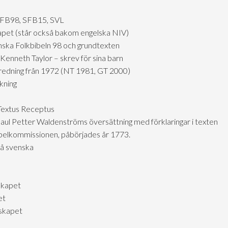
SFB98, SFB15, SVL
skapet (står också bakom engelska NIV)
nska Folkbibeln 98 och grundtexten
Kenneth Taylor – skrev för sina barn
tredning från 1972 (NT 1981, GT 2000)
kning
 Textus Receptus
aul Petter Waldenströms översättning med förklaringar i texten
ibelkommissionen, påbörjades år 1773.
på svenska
skapet
et
lskapet