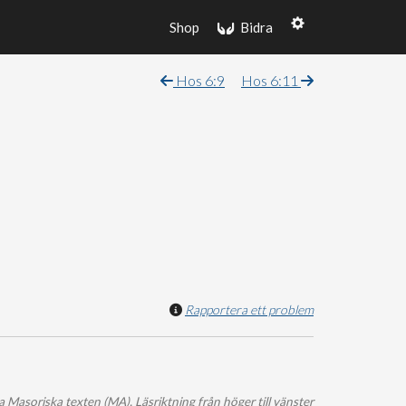
Shop
Bidra
Hos 6:9
Hos 6:11
Rapportera ett problem
 Masoriska texten (MA), Läsriktning från höger till vänster