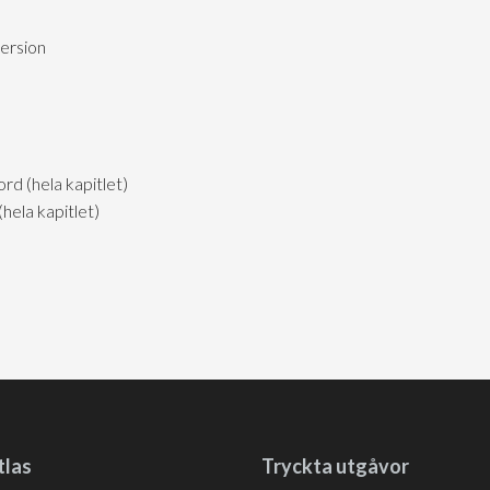
version
d (hela kapitlet)
ela kapitlet)
tlas
Tryckta utgåvor