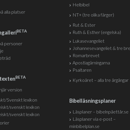
Helbibel
på alla platser
NT+ (tre olika färger)
Rut & Ester
BETA
galleri
Ruth & Esther (engelska)
Lukasevangeliet
på personer
Johannesevangeliet & tre br
je
Romarbrevet
jeträd
Apostlagärningarna
Psaltaren
BETA
texten
Kyrkoåret – alla tre årgångar
injär version
kt/Svenskt lexikon
Bibelläsningsplaner
iskt/svenskt lexikon
Läsplaner – bibelnpåettår.se
iskt/svenskt lexikon
Läsplaner via e-post –
orier
minbibelplan.se