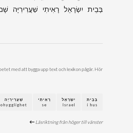
בְּבֵית יִשְׂרָאֵל רָאִיתִי שַׁעֲרִירִיָּה שׁ
Arbetet med att bygga upp text och lexikon pågår. Hör
בְּבֵית
יִשְׂרָאֵל
רָאִיתִי
שַׁעֲרִירִיָּה
ohygglighet
se
Israel
i hus
Läsriktning från höger till vänster