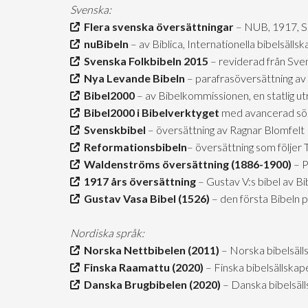
Svenska:
Flera svenska översättningar
– NUB, 1917, 
nuBibeln
– av Biblica, Internationella bibelsäll
Svenska Folkbibeln 2015
– reviderad från Sve
Nya Levande Bibeln
– parafrasöversättning av 
Bibel2000
– av Bibelkommissionen, en statlig u
Bibel2000 i Bibelverktyget
med avancerad sö
Svenskbibel
– översättning av Ragnar Blomfelt
Reformationsbibeln
– översättning som följer
Waldenströms översättning (1886-1900)
– P
1917 års översättning
– Gustav V:s bibel av B
Gustav Vasa Bibel (1526)
– den första Bibeln 
Nordiska språk:
Norska Nettbibelen (2011)
– Norska bibelsäll
Finska Raamattu (2020)
– Finska bibelsällskap
Danska Brugbibelen (2020)
– Danska bibelsäl