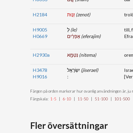
H2184
זְנ֣וּת
(zenot)
trol
H9005
לְ
(le)
till,
H0669
אֶפְרַ֔יִם
(eferajim)
Efr
H2930a
נִטְמָ֖א
(nitema)
oren
H3478
יִשְׂרָאֵֽל
(jiserael)
Isra
H9016
[Ver
Färgen på orden markerar hur ovanlig användningen är, ju r
Färgskala:
1-5
|
6-10
|
11-50
|
51-100
|
101-500
Fler översättningar