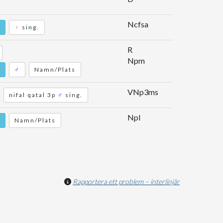
Ncfsa
♀
sing.
R
Npm
♂
Namn/Plats
VNp3ms
nifal qatal 3p
♂
sing.
Npl
Namn/Plats
Rapportera ett problem – interlinjär