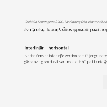
Grekiska Septuaginta (LXX), Läsriktning från vänster till h
ἐν τῷ οἴκῳ Ισραηλ εἶδον φρικώδη ἐκεῖ πο
Interlinjär — horisontal
Nedan finns en interlinjär version som följer grundt
gärna av dig om du vill vara med och hjälpa till (info