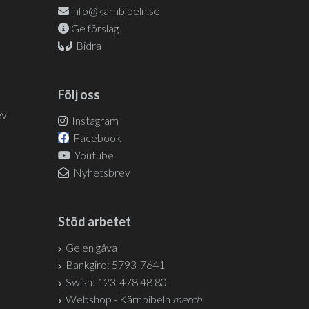
info@karnbibeln.se
Ge förslag
Bidra
Följ oss
ev
Instagram
Facebook
Youtube
Nyhetsbrev
Stöd arbetet
Ge en gåva
Bankgiro: 5793-7641
Swish: 123-478 48 80
Webshop - Kärnbibeln
merch