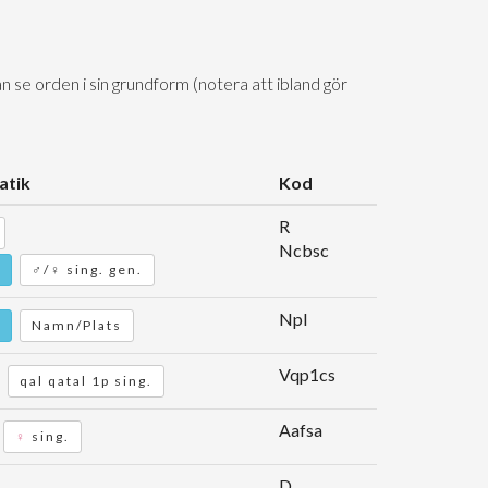
n se orden i sin grundform (notera att ibland gör
tik
Kod
R
Ncbsc
♂/♀ sing. gen.
Npl
Namn/Plats
Vqp1cs
qal qatal 1p sing.
Aafsa
♀
sing.
D