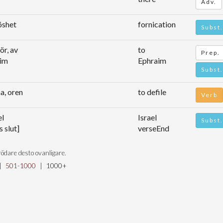
Adv.
öshet
fornication
Subst.
 för, av
to
Prep.
aim
Ephraim
Subst.
a, oren
to defile
Verb
el
Israel
Subst.
s slut]
verseEnd
ödare desto ovanligare.
|
501-1000
|
1000+