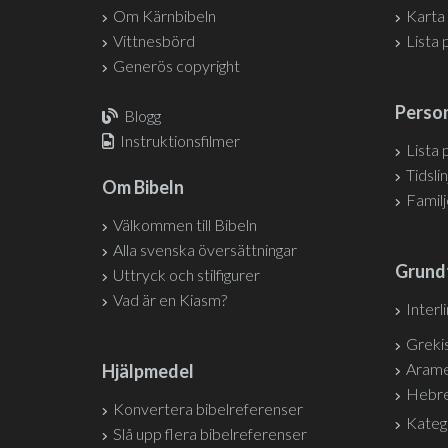
Om Kärnbibeln
Karta
Vittnesbörd
Lista 
Generös copyright
Person
Blogg
Instruktionsfilmer
Lista 
Tidslin
Om Bibeln
Famil
Välkommen till Bibeln
Alla svenska översättningar
Grund
Uttryck och stilfigurer
Vad är en Kiasm?
Interl
Grekis
Arame
Hjälpmedel
Hebre
Konvertera bibelreferenser
Kateg
Slå upp flera bibelreferenser