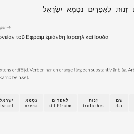
ָם זְנוּת לְאֶפְרַיִם נִטְמָא יִשְׂרָאֵל
öger
ρνείαν τοῦ Εφραιμ ἐμιάνθη Ισραηλ καὶ Ιουδα
extens ordföljd. Verben har en orange färg och substantiv är blåa. 
@karnbibeln.se).
שָׁם
זְנוּת
לְאֶפְרַיִם
נִטְמָא
יִשְׂרָאֵל
Israel
orena
till Efraim
trolöshet
där