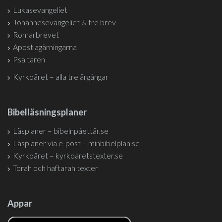
Lukasevangeliet
Johannesevangeliet & tre brev
Romarbrevet
Apostlagärningarna
Psaltaren
Kyrkoåret – alla tre årgångar
Bibelläsningsplaner
Läsplaner – bibelnpåettår.se
Läsplaner via e-post – minbibelplan.se
Kyrkoåret – kyrkoaretstexter.se
Torah och haftarah texter
Appar