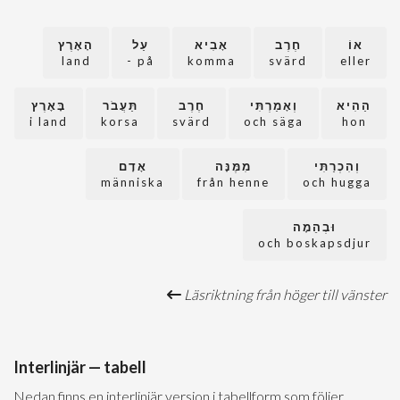
אוֹ
חֶרֶב
אָבִיא
עַל
הָאָרֶץ
land
på -
komma
svärd
eller
הַהִיא
וְאָמַרְתִּי
חֶרֶב
תַּעֲבֹר
בָּאָרֶץ
i land
korsa
svärd
och säga
hon
וְהִכְרַתִּי
מִמֶּנָּה
אָדָם
människa
från henne
och hugga
וּבְהֵמָה
och boskapsdjur
Läsriktning från höger till vänster
Interlinjär — tabell
Nedan finns en interlinjär version i tabellform som följer