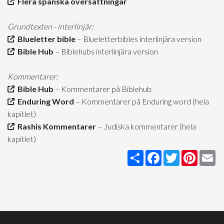
Flera spanska översättningar
Grundtexten - interlinjär:
Blueletter bible
– Blueletterbibles interlinjära version
Bible Hub
– Biblehubs interlinjära version
Kommentarer:
Bible Hub
– Kommentarer på Biblehub
Enduring Word
– Kommentarer på Enduring word (hela
kapitlet)
Rashis Kommentarer
– Judiska kommentarer (hela
kapitlet)
Share
Facebook
Twitter
Pintere
Em