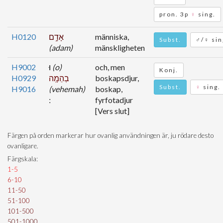
pron. 3p
♀
sing.
H0120
אָדָ֥ם
människa,
Subst.
♂/♀ sin
(adam)
mänskligheten
H9002
וּ
(o)
och, men
Konj.
H0929
בְהֵמָֽה
boskapsdjur,
Subst.
♀
sing.
H9016
(vehemah)
boskap,
fyrfotadjur
[Vers slut]
Färgen på orden markerar hur ovanlig användningen är, ju rödare desto
ovanligare.
Färgskala:
1-5
6-10
11-50
51-100
101-500
501-1000