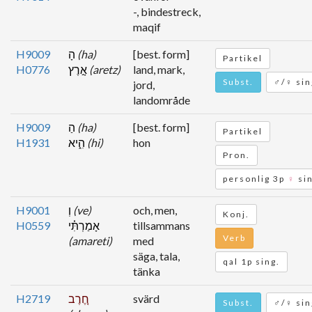
-, bindestreck,
maqif
H9009
הָ
(ha)
[best. form]
Partikel
H0776
אָ֣רֶץ
(aretz)
land, mark,
Subst.
♂/♀ sin
jord,
landområde
H9009
הַ
(ha)
[best. form]
Partikel
H1931
הִ֑יא
(hi)
hon
Pron.
personlig 3p
♀
sin
H9001
וְ
(ve)
och, men,
Konj.
H0559
אָמַרְתִּ֗י
tillsammans
Verb
(amareti)
med
säga, tala,
qal 1p sing.
tänka
H2719
חֶ֚רֶב
svärd
Subst.
♂/♀ sin