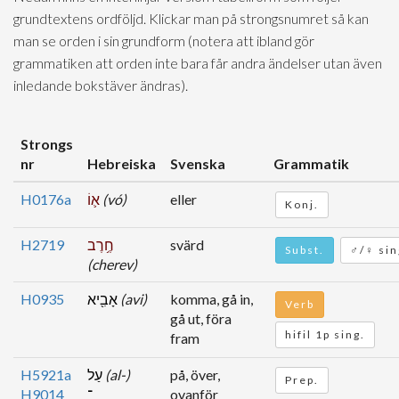
grundtextens ordföljd. Klickar man på strongsnumret så kan
man se orden i sin grundform (notera att ibland gör
grammatiken att orden inte bara får andra ändelser utan även
inledande bokstäver ändras).
Strongs
nr
Hebreiska
Svenska
Grammatik
H0176a
א֛וֹ
(vó)
eller
Konj.
H2719
חֶ֥רֶב
svärd
Subst.
♂/♀ sin
(cherev)
H0935
אָבִ֖יא
(avi)
komma, gå in,
Verb
gå ut, föra
hifil 1p sing.
fram
H5921a
עַל
(al-)
på, över,
Prep.
H9014
־
ovanför