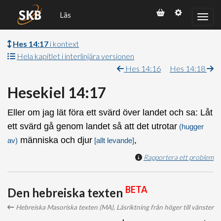
Läs
Hes 14:17
i kontext
Hela kapitlet i interlinjära versionen
Hes 14:16
Hes 14:18
Hesekiel 14:17
Eller om jag lät föra ett svärd över landet och sa: Låt
ett svärd gå genom landet så att det utrotar
(hugger
människa och djur
,
av)
[allt levande]
Rapportera ett problem
BETA
Den hebreiska texten
Hebreiska Masoriska texten (MA), Läsriktning från höger till vänster