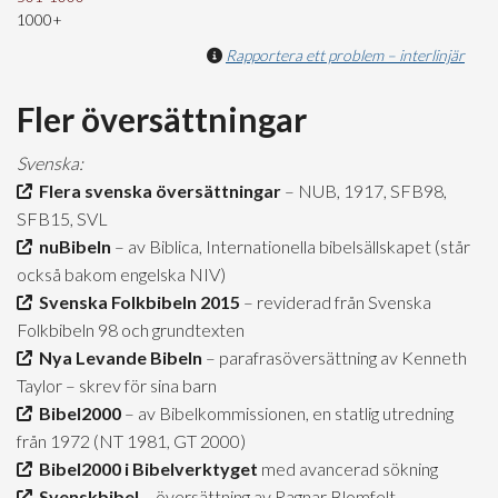
1000+
Rapportera ett problem – interlinjär
Fler översättningar
Svenska:
Flera svenska översättningar
– NUB, 1917, SFB98,
SFB15, SVL
nuBibeln
– av Biblica, Internationella bibelsällskapet (står
också bakom engelska NIV)
Svenska Folkbibeln 2015
– reviderad från Svenska
Folkbibeln 98 och grundtexten
Nya Levande Bibeln
– parafrasöversättning av Kenneth
Taylor – skrev för sina barn
Bibel2000
– av Bibelkommissionen, en statlig utredning
från 1972 (NT 1981, GT 2000)
Bibel2000 i Bibelverktyget
med avancerad sökning
Svenskbibel
– översättning av Ragnar Blomfelt