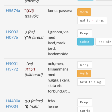
(cherev)
H5674a
תַּעֲבֹ֣ר
korsa, passera
Verb
(taavór)
qal 3p
♀
sing.
H9003
בָּ
(ba)
i, genom, via,
Prep.
H0776
אָ֔רֶץ
(aretz)
med
Subst.
♂/♀ sin
land, mark,
jord,
landområde
H9001
וְ
(ve)
och, men,
Konj.
H3772
הִכְרַתִּ֥י
tillsammans
Verb
(hikherati)
med
hugga, skära,
hifil 1p sing.
sluta ett
förbund, ut ...
H4480a
מִמֶּ֖
(mime)
från
Prep.
H9034
נָּה
(nah)
henne
Suffix