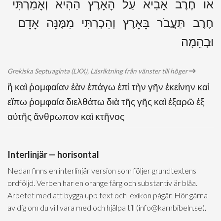
אוֹ חֶרֶב אָבִיא עַל הָאָרֶץ הַהִיא וְאָמַרְתִּי
חֶרֶב תַּעֲבֹר בָּאָרֶץ וְהִכְרַתִּי מִמֶּנָּה אָדָם
וּבְהֵמָה
Grekiska Septuaginta (LXX), Läsriktning från vänster till höger
ἢ καὶ ῥομφαίαν ἐὰν ἐπάγω ἐπὶ τὴν γῆν ἐκείνην καὶ
εἴπω ῥομφαία διελθάτω διὰ τῆς γῆς καὶ ἐξαρῶ ἐξ
αὐτῆς ἄνθρωπον καὶ κτῆνος
Interlinjär — horisontal
Nedan finns en interlinjär version som följer grundtextens
ordföljd. Verben har en orange färg och substantiv är blåa.
Arbetet med att bygga upp text och lexikon pågår. Hör gärna
av dig om du vill vara med och hjälpa till (info@karnbibeln.se).