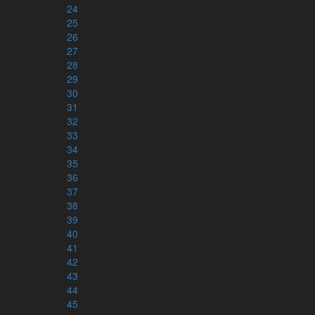
BETA
Grundtexten
24
25
Interlinjär version
26
27
Grekiskt/Svenskt lexikon
28
Arameiskt/svenskt lexikon
29
Hebreiskt/svenskt lexikon
30
Kategorier
31
Hebreiska alfabetet
32
Grekiska alfabetet
33
34
35
36
Tryckta utgåvor
37
38
Helbibel
39
NT+ (tre olika färger)
40
41
Rut & Ester
42
Ruth & Esther (engelska)
43
Lukasevangeliet
44
Johannesevangeliet & tre brev
45
Romarbrevet