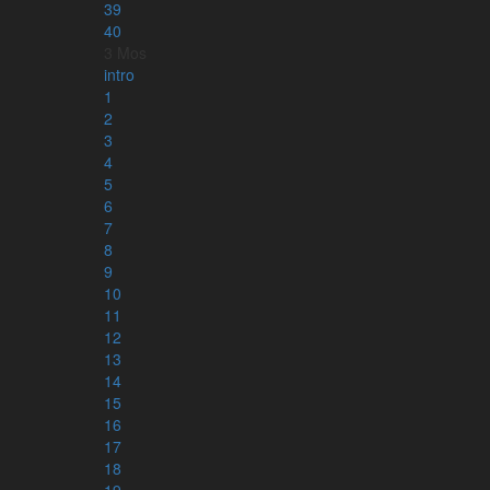
39
40
3 Mos
intro
1
2
3
4
5
6
7
8
9
10
11
12
Kontakt
13
info@karnbibeln.se
14
Ge förslag
15
Bidra
16
17
18