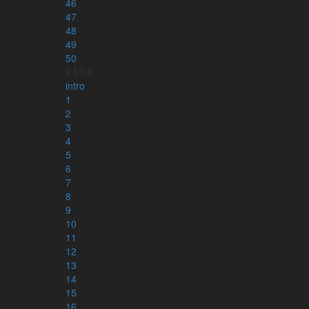
46
Apostlagärningarna
47
Psaltaren
48
49
Kyrkoåret – alla tre årgångar
50
2 Mos
intro
Bibelläsningsplaner
1
2
Läsplaner – bibelnpåettår.se
3
Läsplaner via e-post – minbibelplan.se
4
Kyrkoåret – kyrkoaretstexter.se
5
Torah och haftarah texter
6
7
8
9
Appar
10
11
12
13
14
15
16