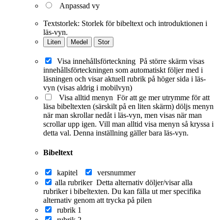
Anpassad vy
Textstorlek:
Storlek för bibeltext och introduktionen i
läs-vyn.
Liten
Medel
Stor
Visa innehållsförteckning
På större skärm visas
innehållsförteckningen som automatiskt följer med i
läsningen och visar aktuell rubrik på höger sida i läs-
vyn (visas aldrig i mobilvyn)
Visa alltid menyn
För att ge mer utrymme för att
läsa bibeltexten (särskilt på en liten skärm) döljs menyn
när man skrollar nedåt i läs-vyn, men visas när man
scrollar upp igen. Vill man alltid visa menyn så kryssa i
detta val. Denna inställning gäller bara läs-vyn.
Bibeltext
kapitel
versnummer
alla rubriker
Detta alternativ döljer/visar alla
rubriker i bibeltexten. Du kan fälla ut mer specifika
alternativ genom att trycka på pilen
rubrik 1
rubrik 2