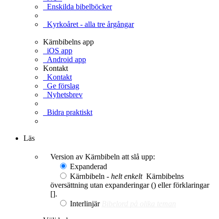
Enskilda bibelböcker
Kyrkoåret - alla tre årgångar
Kärnbibelns app
iOS app
Android app
Kontakt
Kontakt
Ge förslag
Nyhetsbrev
Bidra praktiskt
Ge en gåva
Läs
Version av Kärnbibeln att slå upp:
Expanderad
Kärnbibeln -
helt enkelt
Kärnbibelns
översättning utan expanderingar () eller förklaringar
[].
Interlinjär
Bibelord på olika teman