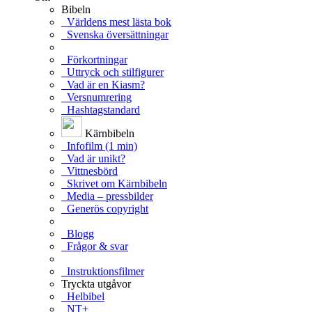
Bibeln
Världens mest lästa bok
Svenska översättningar
Förkortningar
Uttryck och stilfigurer
Vad är en Kiasm?
Versnumrering
Hashtagstandard
Kärnbibeln
Infofilm (1 min)
Vad är unikt?
Vittnesbörd
Skrivet om Kärnbibeln
Media – pressbilder
Generös copyright
Blogg
Frågor & svar
Instruktionsfilmer
Tryckta utgåvor
Helbibel
NT+