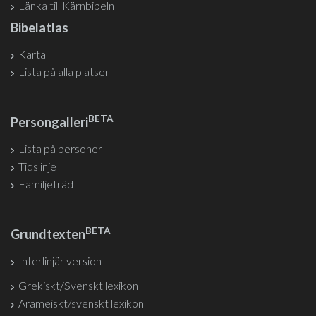
Länka till Kärnbibeln
Bibelatlas
Karta
Lista på alla platser
BETA
Persongalleri
Lista på personer
Tidslinje
Familjeträd
BETA
Grundtexten
Interlinjär version
Grekiskt/Svenskt lexikon
Arameiskt/svenskt lexikon