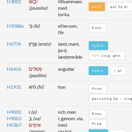
H3001
יָבֵ֑שׁוּ
tillsammans
Verb
qal 3p pl.
(javesho)
med
torka
H3588a
כִּ֣י
(ki)
eftersom,
Konj.
för
H0776
אֶ֤רֶץ
(eretz)
land, mark,
Subst.
jord,
♂/♀ sing. gen.
landområde
H6456
פְּסִלִים֙
avgudar
Subst.
♂
pl.
(pesilim)
H1931
הִ֔יא
(hi)
hon
Pron.
personlig 3p
♀
sing
H9002
וּ
(o)
och, men
Konj.
H9003
בָ
(va)
i, genom, via,
Prep.
H0367
אֵימִ֖ים
med
(eimim)
skräck