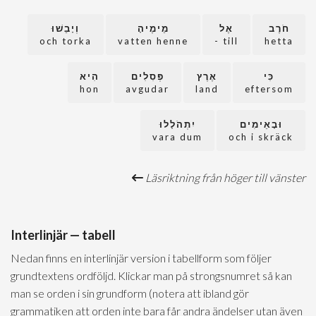
חֹרֶב
אֶל
מֵימֶיהָ
וְיָבֵשׁוּ
och torka
vatten henne
till -
hetta
כִּי
אֶרֶץ
פְּסִלִים
הִיא
hon
avgudar
land
eftersom
וּבָאֵימִים
יִתְהֹלָלוּ
vara dum
och i skräck
Läsriktning från höger till vänster
Interlinjär — tabell
Nedan finns en interlinjär version i tabellform som följer
grundtextens ordföljd. Klickar man på strongsnumret så kan
man se orden i sin grundform (notera att ibland gör
grammatiken att orden inte bara får andra ändelser utan även