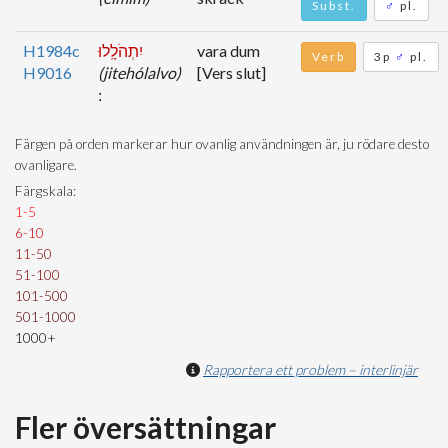
Subst.
♂
pl.
H1984c
יִתְהֹלָֽלוּ
vara dum
Verb
3p
♂
pl.
H9016
(jitehólalvo)
[Vers slut]
Färgen på orden markerar hur ovanlig användningen är, ju rödare desto
ovanligare.
Färgskala:
1-5
6-10
11-50
51-100
101-500
501-1000
1000+
Rapportera ett problem – interlinjär
Fler översättningar