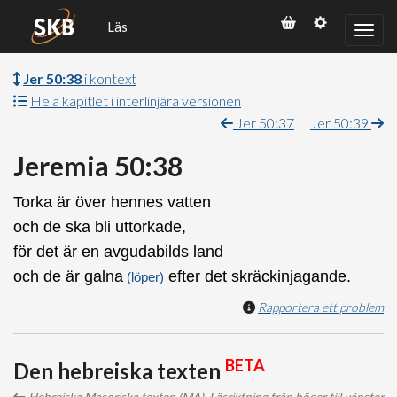
Läs
Jer 50:38
i kontext
Hela kapitlet i interlinjära versionen
Jer 50:37
Jer 50:39
Jeremia 50:38
Torka är över hennes vatten
och de ska bli uttorkade,
för det är en avgudabilds land
och de är galna
efter det skräckinjagande.
(löper)
Rapportera ett problem
BETA
Den hebreiska texten