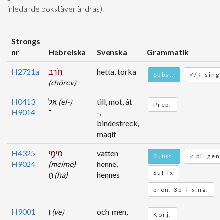
inledande bokstäver ändras).
Strongs
nr
Hebreiska
Svenska
Grammatik
H2721a
חֹ֥רֶב
hetta, torka
Subst.
♂/♀ sing
(chórev)
H0413
אֶל
(el-)
till, mot, åt
Prep.
H9014
־
-,
bindestreck,
maqif
H4325
מֵימֶ֖י
vatten
Subst.
♂
pl. gen
H9024
(meime)
henne,
Suffix
הָ
(ha)
hennes
pron. 3p
♀
sing.
H9001
וְ
(ve)
och, men,
Konj.