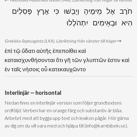
Hebreiska Masoriska texten (MA), Läsriktning från höger till vänster
חֹרֶב אֶל מֵימֶיהָ וְיָבֵשׁוּ כִּי אֶרֶץ פְּסִלִים
הִיא וּבָאֵימִים יִתְהֹלָלוּ
Grekiska Septuaginta (LXX), Läsriktning från vänster till höger
ἐπὶ τῷ ὕδατι αὐτῆς ἐπεποίθει καὶ
καταισχυνθήσονται ὅτι γῆ τῶν γλυπτῶν ἐστιν καὶ
ἐν ταῖς νήσοις οὗ κατεκαυχῶντο
Interlinjär — horisontal
Nedan finns en interlinjär version som följer grundtextens
ordföljd. Verben har en orange färg och substantiv är blåa.
Arbetet med att bygga upp text och lexikon pågår. Hör gärna
av dig om du vill vara med och hjälpa till (info@karnbibeln.se).