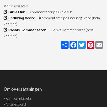
Kommentarer:
Bible Hub
– Kommentarer på Biblehub
Enduring Word
– Kommentarer på Enduring word (hela
kapitlet)
Rashis Kommentarer
– Judiska kommentarer (hela
kapitlet)
Share
Facebook
Twitter
Pintere
Em
Om översättningen
Om Kärnbibeln
Vittnesbörd