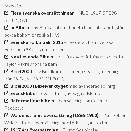
Svenska:
Flera svenska översättningar
– NUB, 1917, SFB98,
SFB15, SVL
nuBibeln
– av Biblica, Internationella bibelsällskapet (står
också bakom engelska NIV)
Svenska Folkbibeln 2015
– reviderad från Svenska
Folkbibeln 98 och grundtexten
Nya Levande Bibeln
– parafrasöversättning av Kenneth
Taylor – skrev för sina barn
Bibel2000
– av Bibelkommissionen, en statlig utredning
från 1972 (NT 1981, GT 2000)
Bibel2000 i Bibelverktyget
med avancerad sökning
Svenskbibel
– översättning av Ragnar Blomfelt
Reformationsbibeln
– översättning som följer Textus
Receptus
Waldenströms översättning (1886-1900)
– Paul Petter
Waldenströms översättning med förklaringar i texten
1917 års översättning
– Gustav V:s bibel av