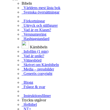
Bibeln
Världens mest lästa bok
Svenska översättningar
Förkortningar
Uttryck och stilfigurer
Vad är en Kiasm?
Versnumrering
Hashtagstandard
Kärnbibeln
Infofilm (1 min)
Vad är unikt?
Vittnesbörd
Skrivet om Kärnbibeln
Media – pressbilder
Generös copyright
Blogg
Frågor & svar
Instruktionsfilmer
Tryckta utgåvor
Helbibel
NT+