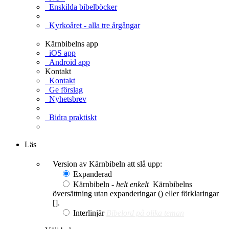
Enskilda bibelböcker
Kyrkoåret - alla tre årgångar
Kärnbibelns app
iOS app
Android app
Kontakt
Kontakt
Ge förslag
Nyhetsbrev
Bidra praktiskt
Ge en gåva
Läs
Version av Kärnbibeln att slå upp:
Expanderad
Kärnbibeln -
helt enkelt
Kärnbibelns
översättning utan expanderingar () eller förklaringar
[].
Interlinjär
Bibelord på olika teman