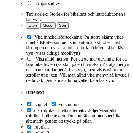
Anpassad vy
Textstorlek:
Storlek för bibeltext och introduktionen i
läs-vyn.
Liten
Medel
Stor
Visa innehållsförteckning
På större skärm visas
innehållsförteckningen som automatiskt följer med i
läsningen och visar aktuell rubrik på höger sida i läs-
vyn (visas aldrig i mobilvyn)
Visa alltid menyn
För att ge mer utrymme för att
läsa bibeltexten (särskilt på en liten skärm) döljs menyn
när man skrollar nedåt i läs-vyn, men visas när man
scrollar upp igen. Vill man alltid visa menyn så kryssa i
detta val. Denna inställning gäller bara läs-vyn.
Bibeltext
kapitel
versnummer
alla rubriker
Detta alternativ döljer/visar alla
rubriker i bibeltexten. Du kan fälla ut mer specifika
alternativ genom att trycka på pilen
rubrik 1
rubrik 2