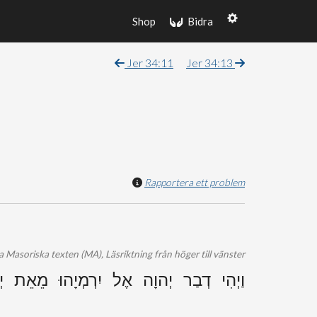
Shop
Bidra
Jer 34:11
Jer 34:13
Rapportera ett problem
 Masoriska texten (MA), Läsriktning från höger till vänster
וַיְהִי דְבַר יְהוָה אֶל יִרְמְיָהוּ מֵאֵת