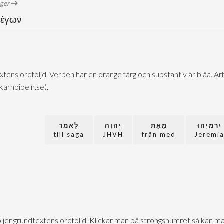
öger
λέγων
extens ordföljd. Verben har en orange färg och substantiv är blåa. 
@karnbibeln.se).
יִרְמְיָהוּ
מֵאֵת
יְהוָה
לֵאמֹר
till säga
JHVH
från med
Jeremi
följer grundtextens ordföljd. Klickar man på strongsnumret så kan ma