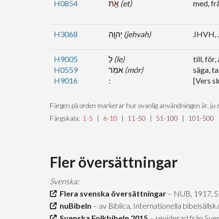
H0854
אֵ֥ת
(et)
med, fr
H3068
יְהוָ֖ה
(jehvah)
JHVH, 
H9005
לֵ
(le)
till, för,
H0559
אמֹֽר
(mór)
säga, ta
H9016
[Vers sl
Färgen på orden markerar hur ovanlig användningen är, ju r
Färgskala:
1-5
|
6-10
|
11-50
|
51-100
|
101-500
Fler översättningar
Svenska:
Flera svenska översättningar
– NUB, 1917, 
nuBibeln
– av Biblica, Internationella bibelsäll
Svenska Folkbibeln 2015
– reviderad från Sve