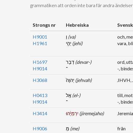
grammatiken att orden inte bara får andra ändelser
Strongs nr
Hebreiska
Svens
H9001
וַ
(va)
och, me
H1961
יְהִ֤י
(jehi)
vara, bl
H1697
דְבַר
(devar-)
ord, utt
H9014
־
-, bind
H3068
יְהוָה֙
(jehvah)
JHVH, 
H0413
אֶֽל
(el-)
till, mot
H9014
־
-, bind
H3414
יִרְמְיָ֔הוּ
(jiremejaho)
Jeremi
H9006
מֵ
(me)
från