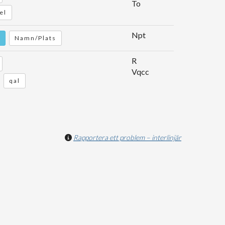
To
el
Npt
Namn/Plats
R
Vqcc
qal
Rapportera ett problem – interlinjär