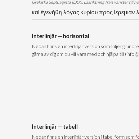
Grekiska Septuaginta (LXX), Läsriktning från vänster till h
καὶ ἐγενήθη λόγος κυρίου πρὸς Ιερεμιαν 
Interlinjär — horisontal
Nedan finns en interlinjär version som följer grundt
gärna av dig om du vill vara med och hjälpa till (info
Interlinjär — tabell
Nedan finns en interlinjär version i tabellform som 