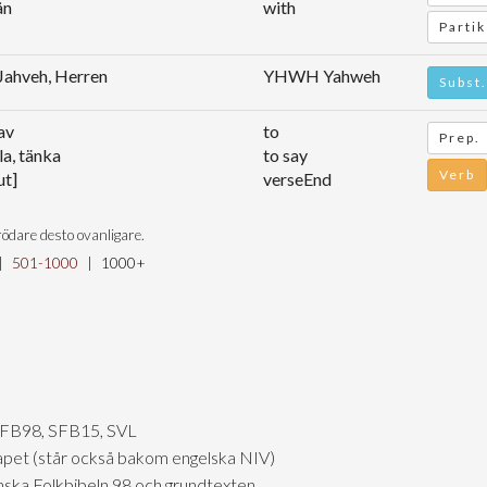
ån
with
Partik
Jahveh, Herren
YHWH Yahweh
Subst.
 av
to
Prep.
la, tänka
to say
Verb
ut]
verseEnd
ödare desto ovanligare.
|
501-1000
|
1000+
SFB98, SFB15, SVL
skapet (står också bakom engelska NIV)
nska Folkbibeln 98 och grundtexten