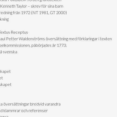
Kenneth Taylor – skrev för sina barn
tredning från 1972 (NT 1981, GT 2000)
kning
 Textus Receptus
aul Petter Waldenströms översättning med förklaringar i texten
ibelkommissionen, påbörjades år 1773.
på svenska
skapet
et
lskapet
ka översättningar bredvid varandra
d klammrar och referenser
ingen