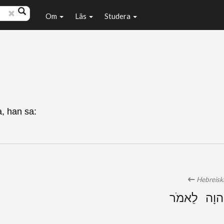
Om
Läs
Studera
a, han sa:
Hebreiska
 יְהוָה לֵאמֹר