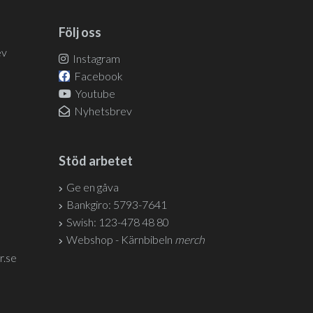
Följ oss
ev
Instagram
Facebook
Youtube
Nyhetsbrev
Stöd arbetet
Ge en gåva
Bankgiro: 5793-7641
Swish: 123-478 48 80
Webshop - Kärnbibeln
merch
r.se