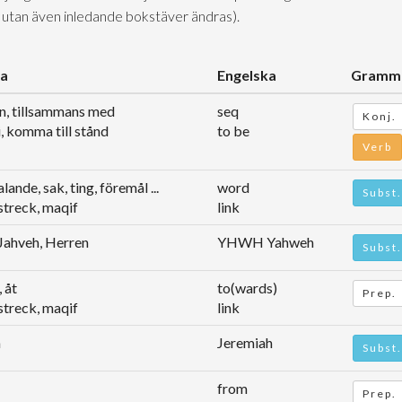
 utan även inledande bokstäver ändras).
ka
Engelska
Gramma
n, tillsammans med
seq
Konj.
i, komma till stånd
to be
Verb
alande, sak, ting, föremål ...
word
Subst.
estreck, maqif
link
Jahveh, Herren
YHWH Yahweh
Subst.
, åt
to(wards)
Prep.
estreck, maqif
link
a
Jeremiah
Subst.
from
Prep.