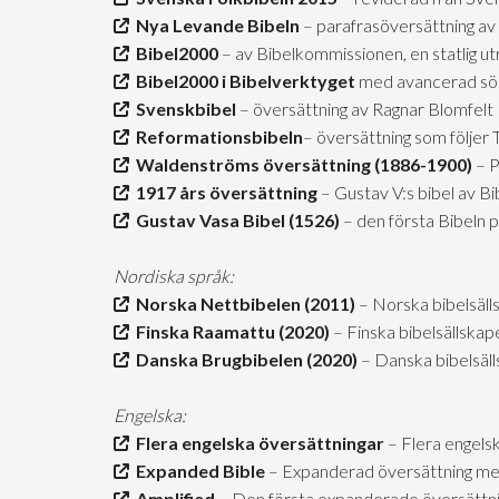
Nya Levande Bibeln
– parafrasöversättning av 
Bibel2000
– av Bibelkommissionen, en statlig u
Bibel2000 i Bibelverktyget
med avancerad sö
Svenskbibel
– översättning av Ragnar Blomfelt
Reformationsbibeln
– översättning som följer
Waldenströms översättning (1886-1900)
– P
1917 års översättning
– Gustav V:s bibel av B
Gustav Vasa Bibel (1526)
– den första Bibeln 
Nordiska språk:
Norska Nettbibelen (2011)
– Norska bibelsäll
Finska Raamattu (2020)
– Finska bibelsällskap
Danska Brugbibelen (2020)
– Danska bibelsäl
Engelska:
Flera engelska översättningar
– Flera engels
Expanded Bible
– Expanderad översättning me
Amplified
– Den första expanderade översättn