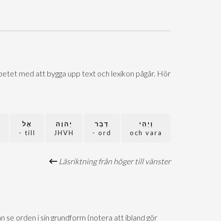
Arbetet med att bygga upp text och lexikon pågår. Hör
וַיְהִי
דְבַר
יְהוָה
אֶל
a
till -
JHVH
ord -
och vara
Läsriktning från höger till vänster
n se orden i sin grundform (notera att ibland gör