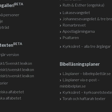
BETA
galleri
Ruth & Esther (engelska)
Lukasevangeliet
på personer
Johannesevangeliet & tre br
je
Romarbrevet
jeträd
Apostlagärningarna
Psaltaren
BETA
texten
Kyrkoåret – alla tre årgångar
injär version
kt/Svenskt lexikon
Bibelläsningsplaner
iskt/svenskt lexikon
Läsplaner – bibelnpåettår.se
iskt/svenskt lexikon
Läsplaner via e-post –
orier
minbibelplan.se
iska alfabetet
Kyrkoåret – kyrkoaretstexte
ka alfabetet
Torah och haftarah texter