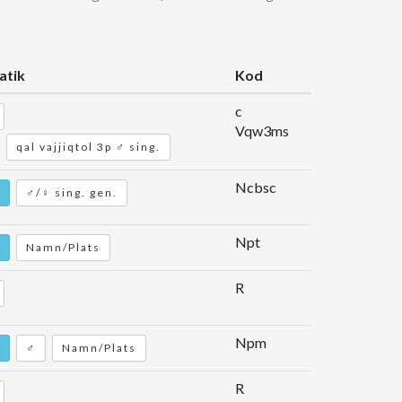
tik
Kod
c
Vqw3ms
qal vajjiqtol 3p
♂
sing.
Ncbsc
♂/♀ sing. gen.
Npt
Namn/Plats
R
Npm
♂
Namn/Plats
R