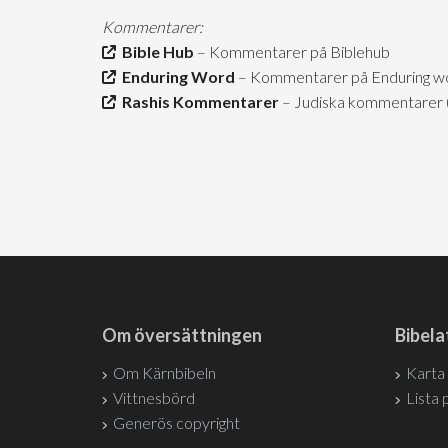
Kommentarer:
Bible Hub
– Kommentarer på Biblehub
Enduring Word
– Kommentarer på Enduring wor
Rashis Kommentarer
– Judiska kommentarer (h
Om översättningen
Bibela
Om Kärnbibeln
Karta
Vittnesbörd
Lista 
Generös copyright