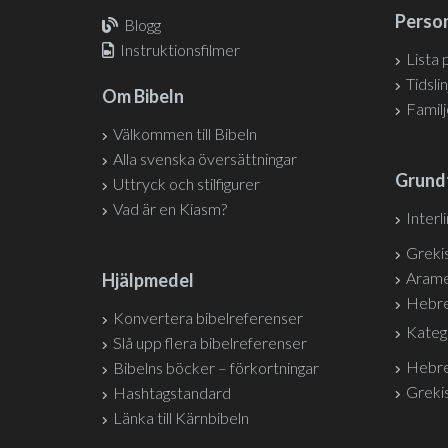
Person
Blogg
Instruktionsfilmer
Lista 
Tidslin
Om Bibeln
Famil
Välkommen till Bibeln
Alla svenska översättningar
Grund
Uttryck och stilfigurer
Vad är en Kiasm?
Interl
Grekis
Arame
Hjälpmedel
Hebre
Konvertera bibelreferenser
Kateg
Slå upp flera bibelreferenser
Hebre
Bibelns böcker – förkortningar
Grekis
Hashtagstandard
Länka till Kärnbibeln