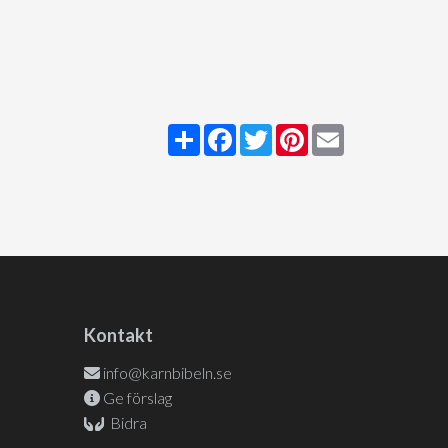
Share
Facebook
Twitter
Pinterest
Email
Kontakt
info@karnbibeln.se
Ge förslag
Bidra