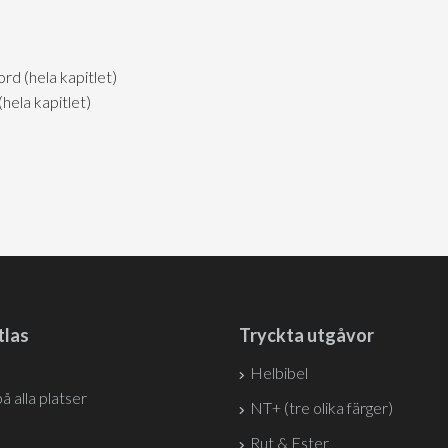
d (hela kapitlet)
ela kapitlet)
tlas
Tryckta utgåvor
Helbibel
på alla platser
NT+ (tre olika färger)
Rut & Ester