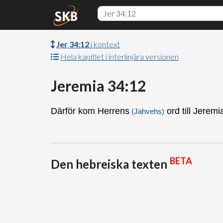
Jer 34:12
i kontext
Hela kapitlet i interlinjära versionen
Jeremia 34:12
Därför kom Herrens
ord till Jeremi
(Jahvehs)
BETA
Den hebreiska texten