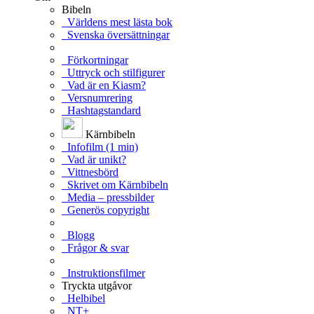
Bibeln
Världens mest lästa bok
Svenska översättningar
Förkortningar
Uttryck och stilfigurer
Vad är en Kiasm?
Versnumrering
Hashtagstandard
Kärnbibeln
Infofilm (1 min)
Vad är unikt?
Vittnesbörd
Skrivet om Kärnbibeln
Media – pressbilder
Generös copyright
Blogg
Frågor & svar
Instruktionsfilmer
Tryckta utgåvor
Helbibel
NT+