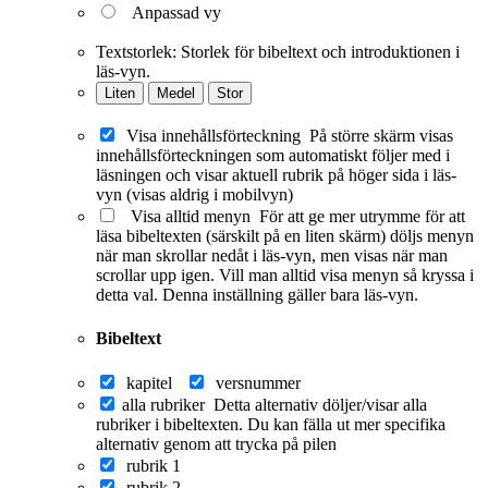
Anpassad vy
Textstorlek:
Storlek för bibeltext och introduktionen i
läs-vyn.
Liten
Medel
Stor
Visa innehållsförteckning
På större skärm visas
innehållsförteckningen som automatiskt följer med i
läsningen och visar aktuell rubrik på höger sida i läs-
vyn (visas aldrig i mobilvyn)
Visa alltid menyn
För att ge mer utrymme för att
läsa bibeltexten (särskilt på en liten skärm) döljs menyn
när man skrollar nedåt i läs-vyn, men visas när man
scrollar upp igen. Vill man alltid visa menyn så kryssa i
detta val. Denna inställning gäller bara läs-vyn.
Bibeltext
kapitel
versnummer
alla rubriker
Detta alternativ döljer/visar alla
rubriker i bibeltexten. Du kan fälla ut mer specifika
alternativ genom att trycka på pilen
rubrik 1
rubrik 2