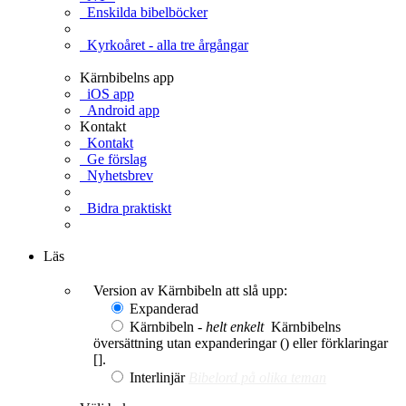
Enskilda bibelböcker
Kyrkoåret - alla tre årgångar
Kärnbibelns app
iOS app
Android app
Kontakt
Kontakt
Ge förslag
Nyhetsbrev
Bidra praktiskt
Ge en gåva
Läs
Version av Kärnbibeln att slå upp:
Expanderad
Kärnbibeln -
helt enkelt
Kärnbibelns
översättning utan expanderingar () eller förklaringar
[].
Interlinjär
Bibelord på olika teman