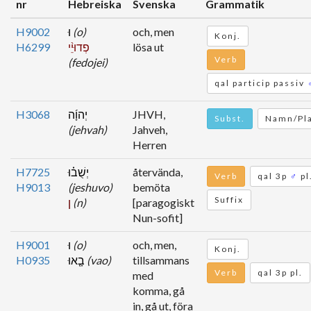
nr
Hebreiska
Svenska
Grammatik
H9002
וּ
(o)
och, men
Konj.
H6299
פְדוּיֵ֨י
lösa ut
Verb
(fedojei)
qal particip passiv
H3068
יְהוָ֜ה
JHVH,
Subst.
Namn/Pl
(jehvah)
Jahveh,
Herren
H7725
יְשֻׁב֗וּ
återvända,
Verb
qal 3p
♂
pl
H9013
(jeshuvo)
bemöta
Suffix
ן
(n)
[paragogiskt
Nun-sofit]
H9001
וּ
(o)
och, men,
Konj.
H0935
בָ֤אוּ
(vao)
tillsammans
Verb
qal 3p pl.
med
komma, gå
in, gå ut, föra