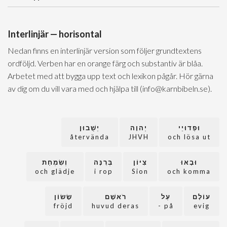
Interlinjär — horisontal
Nedan finns en interlinjär version som följer grundtextens
ordföljd. Verben har en orange färg och substantiv är blåa.
Arbetet med att bygga upp text och lexikon pågår. Hör gärna
av dig om du vill vara med och hjälpa till (info@karnbibeln.se).
וּפְדוּיֵי
יְהוָה
יְשֻׁבוּן
återvända
JHVH
och lösa ut
וּבָאוּ
צִיּוֹן
בְּרִנָּה
וְשִׂמְחַת
och glädje
i rop
Sion
och komma
עוֹלָם
עַל
רֹאשָׁם
שָׂשׂוֹן
fröjd
huvud deras
på -
evig