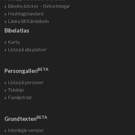
Bibelns böcker – förkortningar
Hashtagstandard
Länka till Kärnbibeln
Bibelatlas
Karta
Lista på alla platser
BETA
Persongalleri
Lista på personer
Tidslinje
Familjeträd
BETA
Grundtexten
Interlinjär version