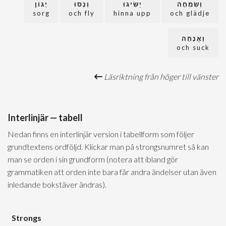
וְשִׂמְחָה
יַשִּׂיגוּ
וְנָסוּ
יָגוֹן
sorg
och fly
hinna upp
och glädje
וַאֲנָחָה
och suck
Läsriktning från höger till vänster
Interlinjär — tabell
Nedan finns en interlinjär version i tabellform som följer
grundtextens ordföljd. Klickar man på strongsnumret så kan
man se orden i sin grundform (notera att ibland gör
grammatiken att orden inte bara får andra ändelser utan även
inledande bokstäver ändras).
Strongs