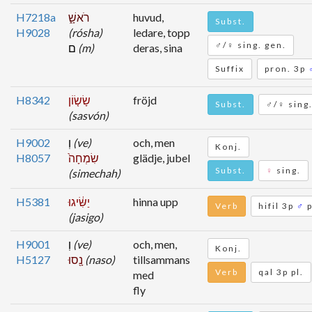
H7218a
רֹאשָׁ֑
huvud,
Subst.
H9028
(rósha)
ledare, topp
♂/♀ sing. gen.
ם
(m)
deras, sina
Suffix
pron. 3p
H8342
שָׂשׂ֤וֹן
fröjd
Subst.
♂/♀ sing
(sasvón)
H9002
וְ
(ve)
och, men
Konj.
H8057
שִׂמְחָה֙
glädje, jubel
Subst.
♀
sing.
(simechah)
H5381
יַשִּׂ֔יגוּ
hinna upp
Verb
hifil 3p
♂
p
(jasigo)
H9001
וְ
(ve)
och, men,
Konj.
H5127
נָ֖סוּ
(naso)
tillsammans
Verb
qal 3p pl.
med
fly