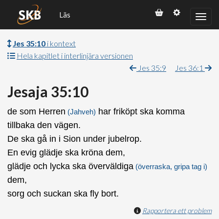
Läs
Jes 35:10
i kontext
Hela kapitlet i interlinjära versionen
Jes 35:9
Jes 36:1
Jesaja 35:10
de som Herren
har friköpt ska komma
(Jahveh)
tillbaka den vägen.
De ska gå in i Sion under jubelrop.
En evig glädje ska kröna dem,
glädje och lycka ska överväldiga
(överraska, gripa tag i)
dem,
sorg och suckan ska fly bort.
Rapportera ett problem