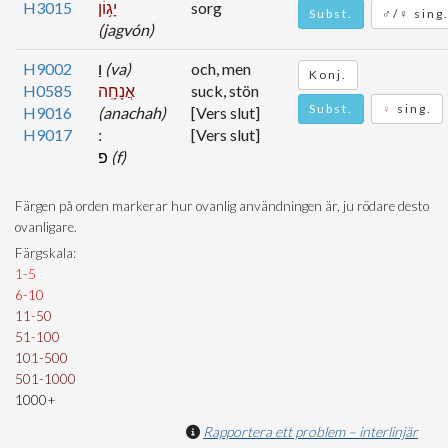
H3015
יָג֥וֹן
sorg
Subst.
♂/♀ sing
(jagvón)
H9002
וַ
(va)
och, men
Konj.
H0585
אֲנָחָֽה
suck, stön
Subst.
♀
sing.
H9016
(anachah)
[Vers slut]
H9017
[Vers slut]
פ
(f)
Färgen på orden markerar hur ovanlig användningen är, ju rödare desto
ovanligare.
Färgskala:
1-5
6-10
11-50
51-100
101-500
501-1000
1000+
Rapportera ett problem – interlinjär