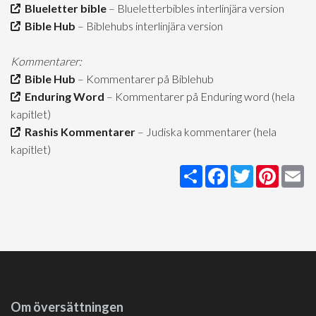
Blueletter bible
– Blueletterbibles interlinjära version
Bible Hub
– Biblehubs interlinjära version
Kommentarer:
Bible Hub
– Kommentarer på Biblehub
Enduring Word
– Kommentarer på Enduring word (hela
kapitlet)
Rashis Kommentarer
– Judiska kommentarer (hela
kapitlet)
Share
Facebook
Twitter
Pintere
Em
Om översättningen