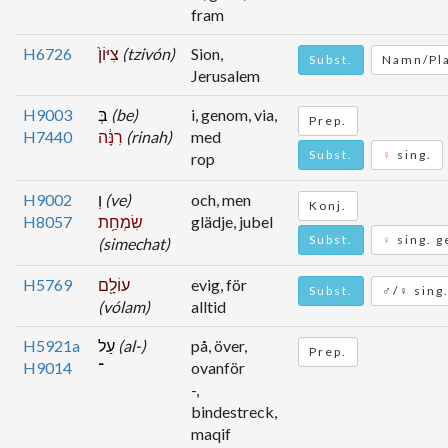
fram
H6726
צִיּוֹן֙
(tzivón)
Sion,
Subst.
Namn/Pl
Jerusalem
H9003
בְּ
(be)
i, genom, via,
Prep.
H7440
רִנָּ֔ה
(rinah)
med
Subst.
♀
sing.
rop
H9002
וְ
(ve)
och, men
Konj.
H8057
שִׂמְחַ֥ת
glädje, jubel
Subst.
♀
sing. g
(simechat)
H5769
עוֹלָ֖ם
evig, för
Subst.
♂/♀ sing
(vólam)
alltid
H5921a
עַל
(al-)
på, över,
Prep.
H9014
־
ovanför
-,
bindestreck,
maqif