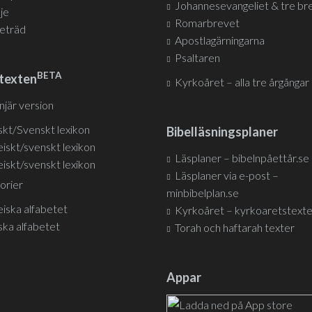
Johannesevangeliet & tre br
nje
Romarbrevet
jeträd
Apostlagärningarna
Psaltaren
BETA
texten
Kyrkoåret – alla tre årgångar
injär version
skt/Svenskt lexikon
Bibelläsningsplaner
iskt/svenskt lexikon
Läsplaner – bibelnpåettår.se
iskt/svenskt lexikon
Läsplaner via e-post –
orier
minbibelplan.se
iska alfabetet
Kyrkoåret – kyrkoaretstexte
ska alfabetet
Torah och haftarah texter
Appar