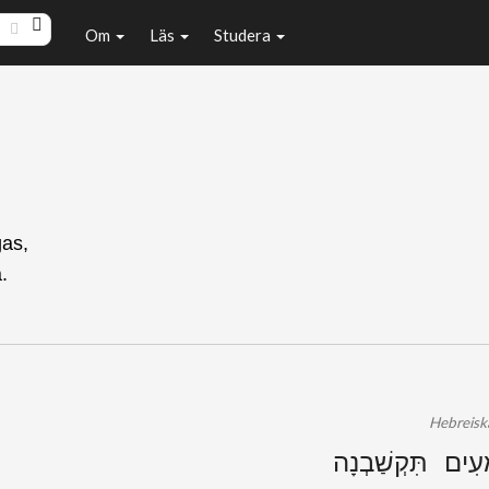
Om
Läs
Studera
gas,
.
Hebreiska
ְעִים תִּקְשַׁבְנָה