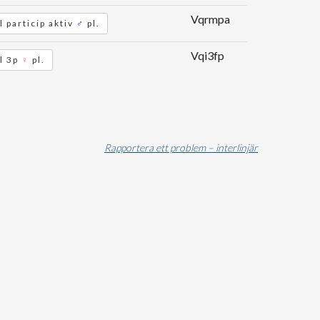
Vqrmpa
l particip aktiv
♂
pl.
Vqi3fp
l 3p
♀
pl.
Rapportera ett problem – interlinjär