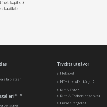
hela kapitlet)
a kapitlet)
tlas
Tryckta utgåvor
Helbibel
på alla platser
NT+ (tre olika färger)
Rut & Ester
BETA
galleri
Ruth & Esther (engelska)
Lukasevangeliet
 på personer