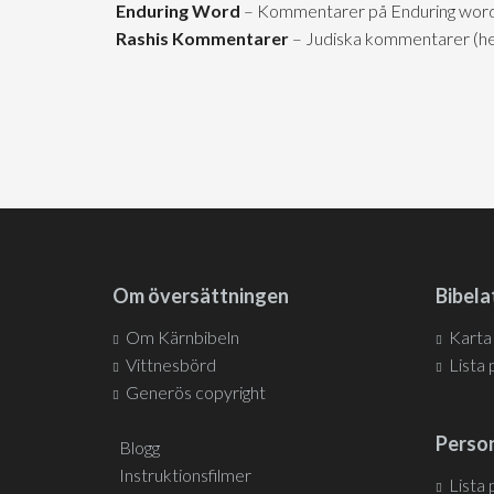
Enduring Word
– Kommentarer på Enduring word (
Rashis Kommentarer
– Judiska kommentarer (hel
Om översättningen
Bibela
Om Kärnbibeln
Karta
Vittnesbörd
Lista 
Generös copyright
Person
Blogg
Instruktionsfilmer
Lista