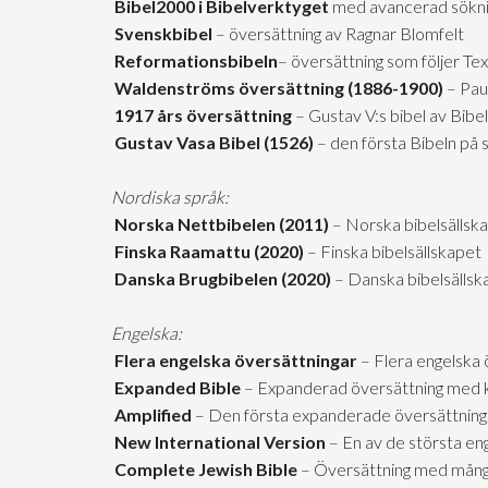
Bibel2000 i Bibelverktyget
med avancerad sökn
Svenskbibel
– översättning av Ragnar Blomfelt
Reformationsbibeln
– översättning som följer T
Waldenströms översättning (1886-1900)
– Pau
1917 års översättning
– Gustav V:s bibel av Bib
Gustav Vasa Bibel (1526)
– den första Bibeln på
Nordiska språk:
Norska Nettbibelen (2011)
– Norska bibelsällsk
Finska Raamattu (2020)
– Finska bibelsällskapet
Danska Brugbibelen (2020)
– Danska bibelsällsk
Engelska:
Flera engelska översättningar
– Flera engelska 
Expanded Bible
– Expanderad översättning med 
Amplified
– Den första expanderade översättnin
New International Version
– En av de största en
Complete Jewish Bible
– Översättning med många