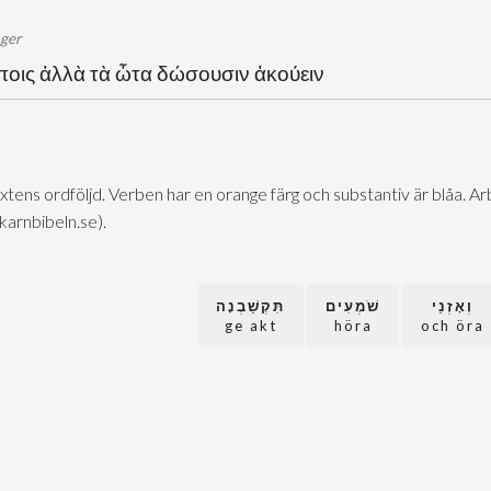
öger
ώποις ἀλλὰ τὰ ὦτα δώσουσιν ἀκούειν
extens ordföljd. Verben har en orange färg och substantiv är blåa. 
@karnbibeln.se).
וְאָזְנֵי
שֹׁמְעִים
תִּקְשַׁבְנָה
ge akt
höra
och öra