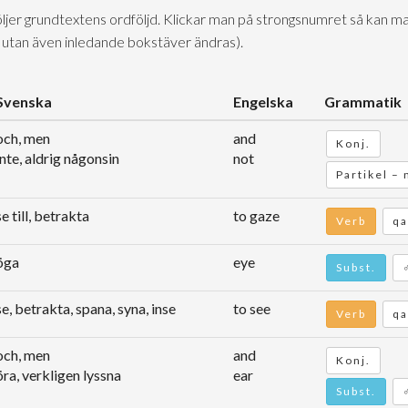
följer grundtextens ordföljd. Klickar man på strongsnumret så kan ma
 utan även inledande bokstäver ändras).
Svenska
Engelska
Grammatik
och, men
and
Konj.
inte, aldrig någonsin
not
Partikel –
se till, betrakta
to gaze
Verb
qa
öga
eye
Subst.
se, betrakta, spana, syna, inse
to see
Verb
qa
och, men
and
Konj.
öra, verkligen lyssna
ear
Subst.