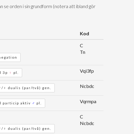
n se orden i sin grundform (notera att ibland gör
Kod
C
Tn
 negation
Vqi3fp
l 3p
♀
pl.
Ncbdc
♂/♀ dualis (par/två) gen.
Vqrmpa
l particip aktiv
♂
pl.
C
Ncbdc
♂/♀ dualis (par/två) gen.