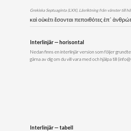
Grekiska Septuaginta (LXX), Läsriktning från vänster till h
καὶ οὐκέτι ἔσονται πεποιθότες ἐπ᾽ ἀνθρ
Interlinjär — horisontal
Nedan finns en interlinjär version som följer grundt
gärna av dig om du vill vara med och hjälpa till (info
Interlinjär — tabell