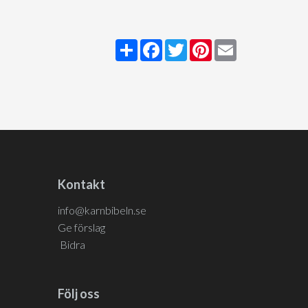
Share
Facebook
Twitter
Pinterest
Email
Kontakt
info@karnbibeln.se
Ge förslag
Bidra
Följ oss