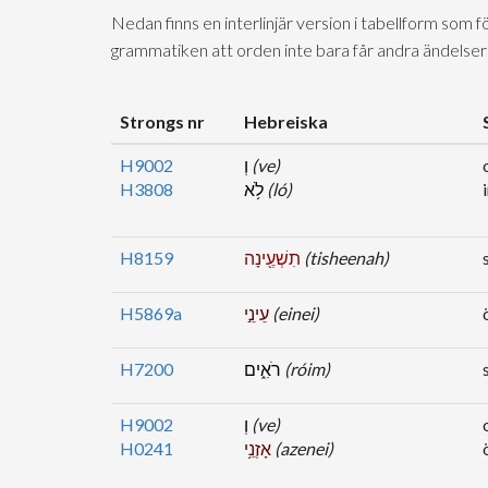
Nedan finns en interlinjär version i tabellform som 
grammatiken att orden inte bara får andra ändelser
Strongs nr
Hebreiska
H9002
וְ
(ve)
H3808
לֹ֥א
(ló)
H8159
תִשְׁעֶ֖ינָה
(tisheenah)
H5869a
עֵינֵ֣י
(einei)
H7200
רֹאִ֑ים
(róim)
H9002
וְ
(ve)
H0241
אָזְנֵ֥י
(azenei)