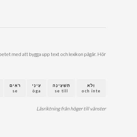
Arbetet med att bygga upp text och lexikon pågår. Hör
וְלֹא
תִשְׁעֶינָה
עֵינֵי
רֹאִים
se
öga
se till
och inte
Läsriktning från höger till vänster