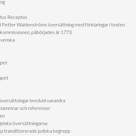
ing
extus Receptus
l Petter Waldenströms översättning med förklaringar i texten
elkommissionen, påbörjades år 1773.
 svenska
apet
apet
översättningar bredvid varandra
klammrar och referenser
gen
gelska översättningarna
 translittererade judiska begrepp