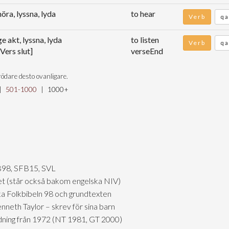
höra, lyssna, lyda
to hear
Verb
qa
ge akt, lyssna, lyda
to listen
Verb
qa
[Vers slut]
verseEnd
ödare desto ovanligare.
|
501-1000
|
1000+
98, SFB15, SVL
apet (står också bakom engelska NIV)
a Folkbibeln 98 och grundtexten
nneth Taylor – skrev för sina barn
edning från 1972 (NT 1981, GT 2000)