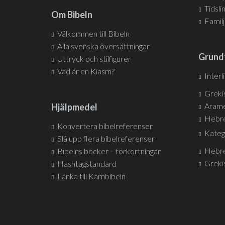
Tidsli
Om Bibeln
Famil
Välkommen till Bibeln
Alla svenska översättningar
Grund
Uttryck och stilfigurer
Vad är en Kiasm?
Interl
Greki
Arame
Hjälpmedel
Hebre
Konvertera bibelreferenser
Kateg
Slå upp flera bibelreferenser
Hebre
Bibelns böcker – förkortningar
Greki
Hashtagstandard
Länka till Kärnbibeln