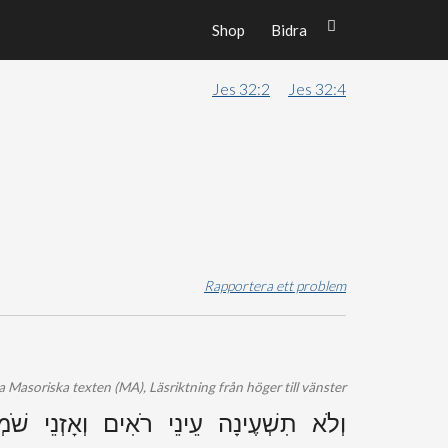
Shop
Bidra
Jes 32:2
Jes 32:4
Rapportera ett problem
 Masoriska texten (MA), Läsriktning från höger till vänster
וְלֹא תִשְׁעֶינָה עֵינֵי רֹאִים וְאָזְנֵי שֹׁמ