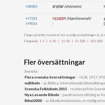
H8085
שֹׁמְעִ֖ים
(shómeim)
H7181
תִּקְשַֽׁבְנָה
(tiqeshavenah)
H9016
Färgen på orden markerar hur ovanlig användningen är, ju r
Färgskala:
1-5
|
6-10
|
11-50
|
51-100
|
101-500
Fler översättningar
Svenska:
Flera svenska översättningar
– NUB, 1917, SFB
nuBibeln
– av Biblica, Internationella bibelsällsk
Svenska Folkbibeln 2015
– reviderad från Svensk
Nya Levande Bibeln
– parafrasöversättning av Ke
Bibel2000
– av Bibelkommissionen, en statlig utr