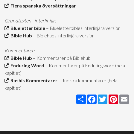
Flera spanska översättningar
Grundtexten - interlinjär:
Blueletter bible
– Blueletterbibles interlinjära version
Bible Hub
– Biblehubs interlinjära version
Kommentarer:
Bible Hub
– Kommentarer på Biblehub
Enduring Word
– Kommentarer på Enduring word (hela
kapitlet)
Rashis Kommentarer
– Judiska kommentarer (hela
kapitlet)
Share
Facebook
Twitter
Pintere
Em