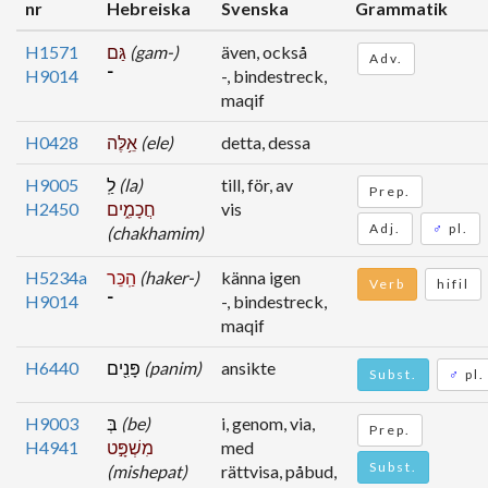
nr
Hebreiska
Svenska
Grammatik
H1571
גַּם
(gam-)
även, också
Adv.
H9014
־
-, bindestreck,
maqif
H0428
אֵ֥לֶּה
(ele)
detta, dessa
H9005
לַֽ
(la)
till, för, av
Prep.
H2450
חֲכָמִ֑ים
vis
Adj.
♂
pl.
(chakhamim)
H5234a
הַֽכֵּר
(haker-)
känna igen
Verb
hifil
H9014
־
-, bindestreck,
maqif
H6440
פָּנִ֖ים
(panim)
ansikte
Subst.
♂
pl.
H9003
בְּ
(be)
i, genom, via,
Prep.
H4941
מִשְׁפָּ֣ט
med
Subst.
(mishepat)
rättvisa, påbud,