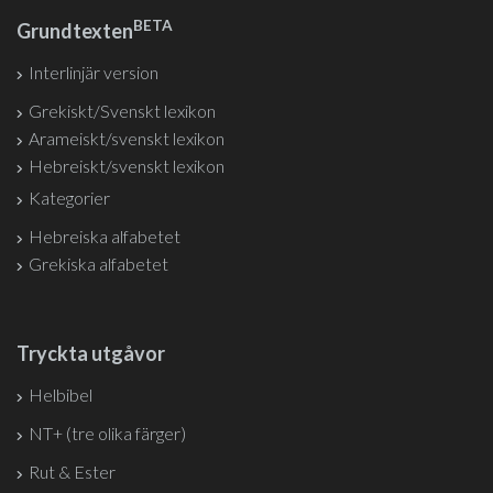
BETA
Grundtexten
Interlinjär version
Grekiskt/Svenskt lexikon
Arameiskt/svenskt lexikon
Hebreiskt/svenskt lexikon
Kategorier
Hebreiska alfabetet
Grekiska alfabetet
Tryckta utgåvor
Helbibel
NT+ (tre olika färger)
Rut & Ester