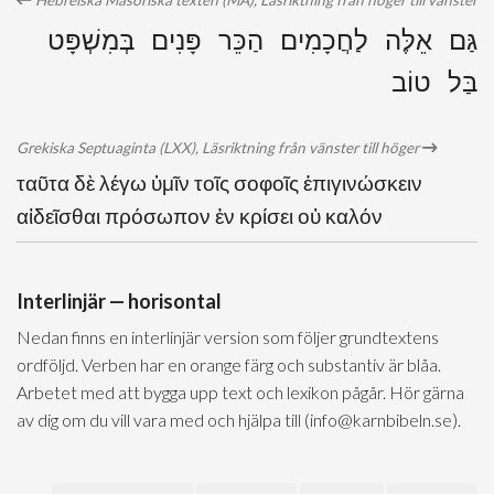
Hebreiska Masoriska texten (MA), Läsriktning från höger till vänster
גַּם אֵלֶּה לַחֲכָמִים הַכֵּר פָּנִים בְּמִשְׁפָּט
בַּל טוֹב
Grekiska Septuaginta (LXX), Läsriktning från vänster till höger
ταῦτα δὲ λέγω ὑμῖν τοῖς σοφοῖς ἐπιγινώσκειν
αἰδεῖσθαι πρόσωπον ἐν κρίσει οὐ καλόν
Interlinjär — horisontal
Nedan finns en interlinjär version som följer grundtextens
ordföljd. Verben har en orange färg och substantiv är blåa.
Arbetet med att bygga upp text och lexikon pågår. Hör gärna
av dig om du vill vara med och hjälpa till (info@karnbibeln.se).