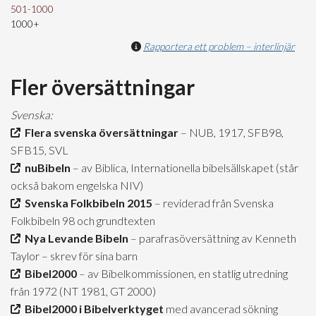
501-1000
1000+
Rapportera ett problem – interlinjär
Fler översättningar
Svenska:
Flera svenska översättningar
– NUB, 1917, SFB98,
SFB15, SVL
nuBibeln
– av Biblica, Internationella bibelsällskapet (står
också bakom engelska NIV)
Svenska Folkbibeln 2015
– reviderad från Svenska
Folkbibeln 98 och grundtexten
Nya Levande Bibeln
– parafrasöversättning av Kenneth
Taylor – skrev för sina barn
Bibel2000
– av Bibelkommissionen, en statlig utredning
från 1972 (NT 1981, GT 2000)
Bibel2000 i Bibelverktyget
med avancerad sökning