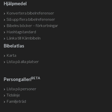
Hjälpmedel
Konvertera bibelreferenser
Slå upp flera bibelreferenser
Bibelns böcker – förkortningar
Hashtagstandard
Länka till Kärnbibeln
Bibelatlas
Karta
Lista på alla platser
BETA
Persongalleri
Lista på personer
Tidslinje
Familjeträd