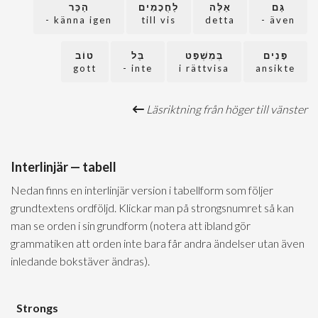
גַּם
אֵלֶּה
לַחֲכָמִים
הַכֵּר
känna igen -
till vis
detta
även -
פָּנִים
בְּמִשְׁפָּט
בַּל
טוֹב
gott
inte -
i rättvisa
ansikte
Läsriktning från höger till vänster
Interlinjär — tabell
Nedan finns en interlinjär version i tabellform som följer
grundtextens ordföljd. Klickar man på strongsnumret så kan
man se orden i sin grundform (notera att ibland gör
grammatiken att orden inte bara får andra ändelser utan även
inledande bokstäver ändras).
Strongs