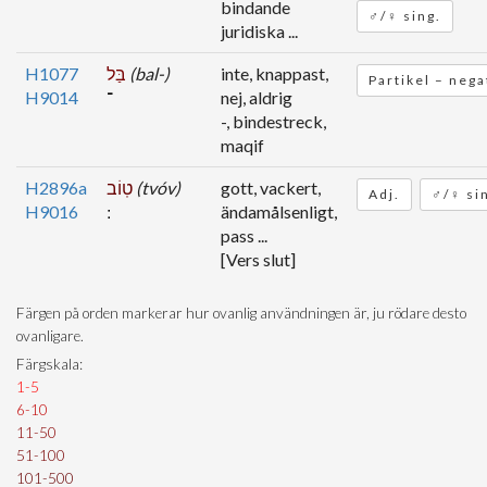
bindande
♂/♀ sing.
juridiska ...
H1077
בַּל
(bal-)
inte, knappast,
Partikel – nega
H9014
־
nej, aldrig
-, bindestreck,
maqif
H2896a
טֽוֹב
(tvóv)
gott, vackert,
Adj.
♂/♀ si
H9016
ändamålsenligt,
pass ...
[Vers slut]
Färgen på orden markerar hur ovanlig användningen är, ju rödare desto
ovanligare.
Färgskala:
1-5
6-10
11-50
51-100
101-500