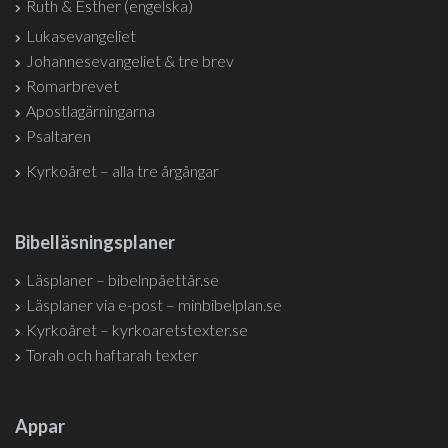
Ruth & Esther (engelska)
Lukasevangeliet
Johannesevangeliet & tre brev
Romarbrevet
Apostlagärningarna
Psaltaren
Kyrkoåret – alla tre årgångar
Bibelläsningsplaner
Läsplaner – bibelnpåettår.se
Läsplaner via e-post – minbibelplan.se
Kyrkoåret – kyrkoaretstexter.se
Torah och haftarah texter
Appar