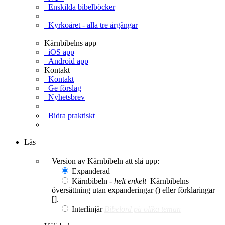
Enskilda bibelböcker
Kyrkoåret - alla tre årgångar
Kärnbibelns app
iOS app
Android app
Kontakt
Kontakt
Ge förslag
Nyhetsbrev
Bidra praktiskt
Ge en gåva
Läs
Version av Kärnbibeln att slå upp:
Expanderad
Kärnbibeln -
helt enkelt
Kärnbibelns
översättning utan expanderingar () eller förklaringar
[].
Interlinjär
Bibelord på olika teman