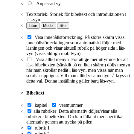
Anpassad vy
Textstorlek:
Storlek för bibeltext och introduktionen i
läs-vyn.
Liten
Medel
Stor
Visa innehållsförteckning
På större skärm visas
innehållsförteckningen som automatiskt följer med i
läsningen och visar aktuell rubrik på höger sida i läs-
vyn (visas aldrig i mobilvyn)
Visa alltid menyn
För att ge mer utrymme för att
läsa bibeltexten (särskilt på en liten skärm) döljs menyn
när man skrollar nedåt i läs-vyn, men visas när man
scrollar upp igen. Vill man alltid visa menyn så kryssa i
detta val. Denna inställning gäller bara läs-vyn.
Bibeltext
kapitel
versnummer
alla rubriker
Detta alternativ döljer/visar alla
rubriker i bibeltexten. Du kan fälla ut mer specifika
alternativ genom att trycka på pilen
rubrik 1
rubrik 2