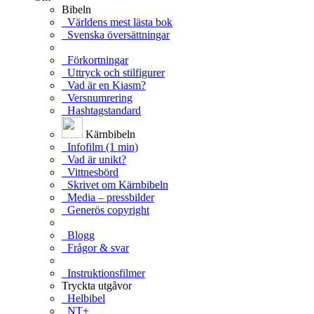
Bibeln
Världens mest lästa bok
Svenska översättningar
Förkortningar
Uttryck och stilfigurer
Vad är en Kiasm?
Versnumrering
Hashtagstandard
Kärnbibeln
Infofilm (1 min)
Vad är unikt?
Vittnesbörd
Skrivet om Kärnbibeln
Media – pressbilder
Generös copyright
Blogg
Frågor & svar
Instruktionsfilmer
Tryckta utgåvor
Helbibel
NT+