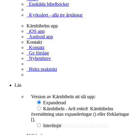
Enskilda bibelböcker
Kyrkoåret - alla tre årgångar
Kärnbibelns app
iOS app
Android app
Kontakt
Kontakt
Ge förslag
Nyhetsbrev
Bidra praktiskt
Ge en gåva
Läs
Version av Kärnbibeln att slå upp:
Expanderad
Kärnbibeln -
helt enkelt
Kärnbibelns
översättning utan expanderingar () eller förklaringar
[].
Interlinjär
Bibelord på olika teman