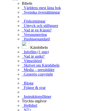
Bibeln
Världens mest lästa bok
Svenska översättningar
Förkortningar
Uttryck och stilfigurer
Vad är en Kiasm?
Versnumrering
Hashtagstandard
Kärnbibeln
Infofilm (1 min)
Vad är unikt?
Vittnesbörd
Skrivet om Kärnbibeln
Media – pressbilder
Generös copyright
Blogg
Frågor & svar
Instruktionsfilmer
Tryckta utgåvor
Helbibel
NT+