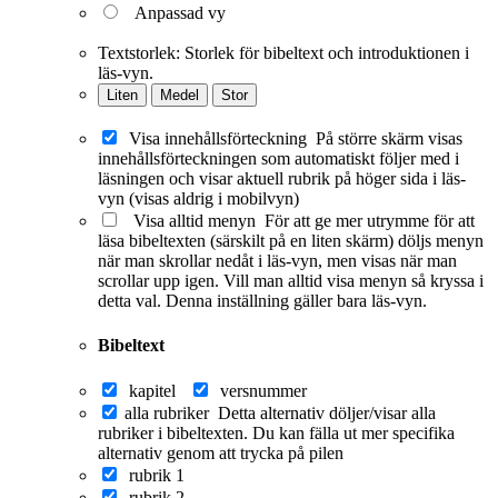
Anpassad vy
Textstorlek:
Storlek för bibeltext och introduktionen i
läs-vyn.
Liten
Medel
Stor
Visa innehållsförteckning
På större skärm visas
innehållsförteckningen som automatiskt följer med i
läsningen och visar aktuell rubrik på höger sida i läs-
vyn (visas aldrig i mobilvyn)
Visa alltid menyn
För att ge mer utrymme för att
läsa bibeltexten (särskilt på en liten skärm) döljs menyn
när man skrollar nedåt i läs-vyn, men visas när man
scrollar upp igen. Vill man alltid visa menyn så kryssa i
detta val. Denna inställning gäller bara läs-vyn.
Bibeltext
kapitel
versnummer
alla rubriker
Detta alternativ döljer/visar alla
rubriker i bibeltexten. Du kan fälla ut mer specifika
alternativ genom att trycka på pilen
rubrik 1
rubrik 2