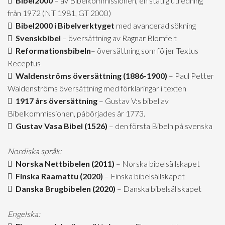
Bibel2000
– av Bibelkommissionen, en statlig utredning
från 1972 (NT 1981, GT 2000)
Bibel2000 i Bibelverktyget
med avancerad sökning
Svenskbibel
– översättning av Ragnar Blomfelt
Reformationsbibeln
– översättning som följer Textus
Receptus
Waldenströms översättning (1886-1900)
– Paul Petter
Waldenströms översättning med förklaringar i texten
1917 års översättning
– Gustav V:s bibel av
Bibelkommissionen, påbörjades år 1773.
Gustav Vasa Bibel (1526)
– den första Bibeln på svenska
Nordiska språk:
Norska Nettbibelen (2011)
– Norska bibelsällskapet
Finska Raamattu (2020)
– Finska bibelsällskapet
Danska Brugbibelen (2020)
– Danska bibelsällskapet
Engelska: