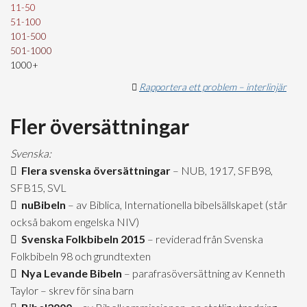
11-50
51-100
101-500
501-1000
1000+
Rapportera ett problem – interlinjär
Fler översättningar
Svenska:
Flera svenska översättningar
– NUB, 1917, SFB98,
SFB15, SVL
nuBibeln
– av Biblica, Internationella bibelsällskapet (står
också bakom engelska NIV)
Svenska Folkbibeln 2015
– reviderad från Svenska
Folkbibeln 98 och grundtexten
Nya Levande Bibeln
– parafrasöversättning av Kenneth
Taylor – skrev för sina barn