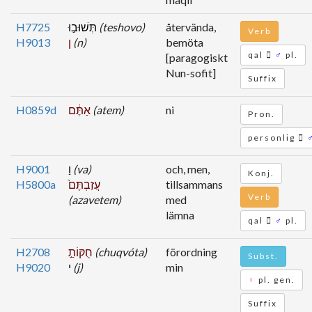
H7725
תְּשׁוּב֣וּ
(teshovo)
återvända,
Verb
H9013
ן
(n)
bemöta
qal
♂
pl.
[paragogiskt
Nun-sofit]
Suffix
H0859d
אַתֶּ֔ם
(atem)
ni
Pron.
personlig
H9001
וַ
(va)
och, men,
Konj.
H5800a
עֲזַבְתֶּם֙
tillsammans
Verb
(azavetem)
med
lämna
qal
♂
pl.
H2708
חֻקּוֹתַ֣
(chuqvóta)
förordning
Subst.
H9020
י
(j)
min
♀
pl. gen.
Suffix