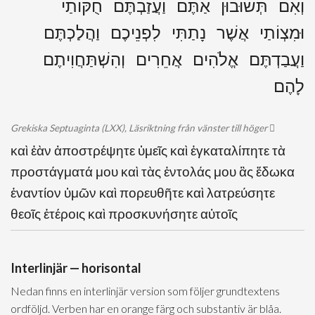
וְאִם תְּשׁוּבוּן אַתֶּם וַעֲזַבְתֶּם חֻקּוֹתַי
וּמִצְוֹתַי אֲשֶׁר נָתַתִּי לִפְנֵיכֶם וַהֲלַכְתֶּם
וַעֲבַדְתֶּם אֱלֹהִים אֲחֵרִים וְהִשְׁתַּחֲוִיתֶם
לָהֶם
Grekiska Septuaginta (LXX), Läsriktning från vänster till höger
καὶ ἐὰν ἀποστρέψητε ὑμεῖς καὶ ἐγκαταλίπητε τὰ
προστάγματά μου καὶ τὰς ἐντολάς μου ἃς ἔδωκα
ἐναντίον ὑμῶν καὶ πορευθῆτε καὶ λατρεύσητε
θεοῖς ἑτέροις καὶ προσκυνήσητε αὐτοῖς
Interlinjär — horisontal
Nedan finns en interlinjär version som följer grundtextens
ordföljd. Verben har en orange färg och substantiv är blåa.