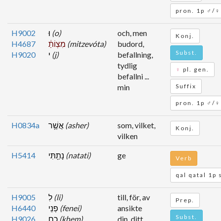
pron. 1p ♂/♀
H9002
וּ
(o)
och, men
Konj.
H4687
מִצְוֹתַ֔
(mitzevóta)
budord,
Subst.
H9020
י
(j)
befallning,
tydlig
♀
pl. gen.
befallni ...
min
Suffix
pron. 1p ♂/♀
H0834a
אֲשֶׁ֥ר
(asher)
som, vilket,
Konj.
vilken
H5414
נָתַ֖תִּי
(natati)
ge
Verb
qal qatal 1p 
H9005
לִ
(li)
till, för, av
Prep.
H6440
פְנֵי
(fenei)
ansikte
Subst.
H9026
כֶ֑ם
(khem)
din, ditt