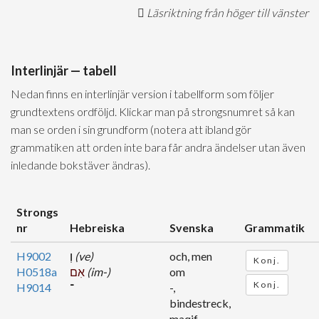
Läsriktning från höger till vänster
Interlinjär — tabell
Nedan finns en interlinjär version i tabellform som följer
grundtextens ordföljd. Klickar man på strongsnumret så kan
man se orden i sin grundform (notera att ibland gör
grammatiken att orden inte bara får andra ändelser utan även
inledande bokstäver ändras).
Strongs
nr
Hebreiska
Svenska
Grammatik
H9002
וְ
(ve)
och, men
Konj.
H0518a
אִם
(im-)
om
Konj.
H9014
־
-,
bindestreck,
maqif