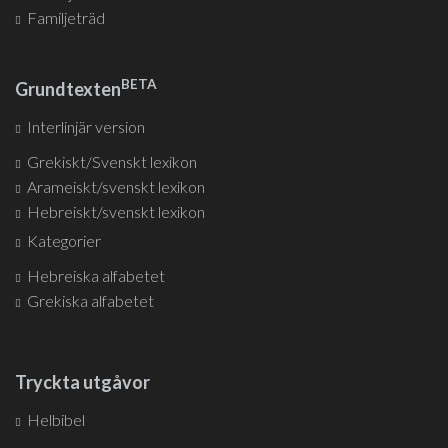
Familjeträd
BETA
Grundtexten
Interlinjär version
Grekiskt/Svenskt lexikon
Arameiskt/svenskt lexikon
Hebreiskt/svenskt lexikon
Kategorier
Hebreiska alfabetet
Grekiska alfabetet
Tryckta utgåvor
Helbibel