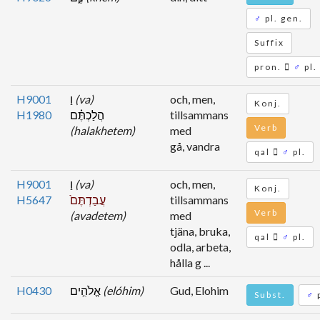
♂
pl. gen.
Suffix
pron.
♂
pl.
H9001
וַ
(va)
och, men,
Konj.
H1980
הֲלַכְתֶּ֗ם
tillsammans
Verb
(halakhetem)
med
gå, vandra
qal
♂
pl.
H9001
וַ
(va)
och, men,
Konj.
H5647
עֲבַדְתֶּם֙
tillsammans
Verb
(avadetem)
med
tjäna, bruka,
qal
♂
pl.
odla, arbeta,
hålla g ...
H0430
אֱלֹהִ֣ים
(elóhim)
Gud, Elohim
Subst.
♂
p