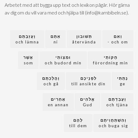
Arbetet med att bygga upp text och lexikon pågår. Hör gärna
av dig om du vill vara med och hjälpa till (info@karnbibeln.se).
וְאִם
תְּשׁוּבוּן
אַתֶּם
וַעֲזַבְתֶּם
och lämna
ni
återvända
och om -
חֻקּוֹתַי
וּמִצְוֹתַי
אֲשֶׁר
som
och budord min
förordning min
נָתַתִּי
לִפְנֵיכֶם
וַהֲלַכְתֶּם
och gå
till ansikte din
ge
וַעֲבַדְתֶּם
אֱלֹהִים
אֲחֵרִים
en annan
Gud
och tjäna
וְהִשְׁתַּחֲוִיתֶם
לָהֶם
till dem
och buga sig