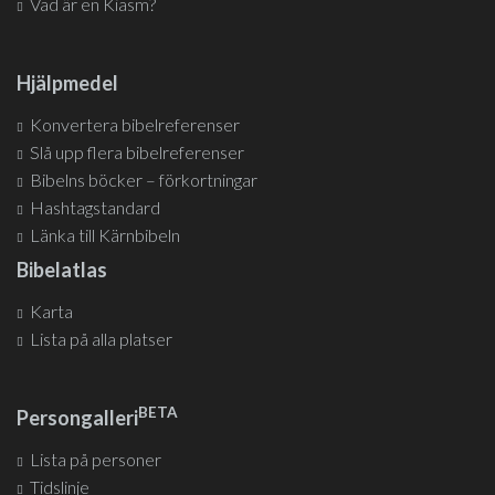
Vad är en Kiasm?
Hjälpmedel
Konvertera bibelreferenser
Slå upp flera bibelreferenser
Bibelns böcker – förkortningar
Hashtagstandard
Länka till Kärnbibeln
Bibelatlas
Karta
Lista på alla platser
BETA
Persongalleri
Lista på personer
Tidslinje