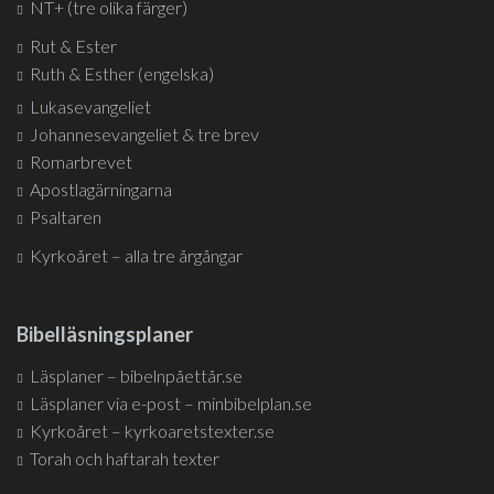
NT+ (tre olika färger)
Rut & Ester
Ruth & Esther (engelska)
Lukasevangeliet
Johannesevangeliet & tre brev
Romarbrevet
Apostlagärningarna
Psaltaren
Kyrkoåret – alla tre årgångar
Bibelläsningsplaner
Läsplaner – bibelnpåettår.se
Läsplaner via e-post – minbibelplan.se
Kyrkoåret – kyrkoaretstexter.se
Torah och haftarah texter