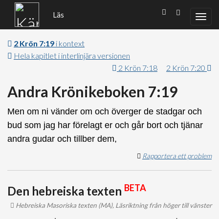
Läs
2 Krön 7:19
i kontext
Hela kapitlet i interlinjära versionen
2 Krön 7:18
2 Krön 7:20
Andra Krönikeboken 7:19
Men om ni vänder om och överger de stadgar och
bud som jag har förelagt er och går bort och tjänar
andra gudar och tillber dem,
Rapportera ett problem
BETA
Den hebreiska texten
Hebreiska Masoriska texten (MA), Läsriktning från höger till vänster