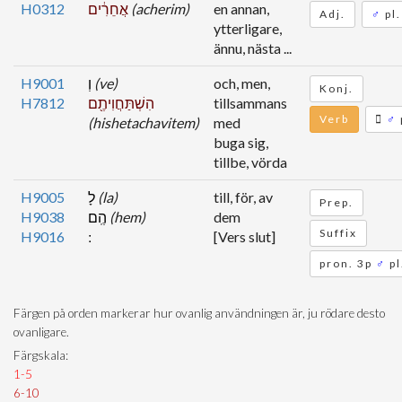
H0312
אֲחֵרִ֔ים
(acherim)
en annan,
Adj.
♂
pl.
ytterligare,
ännu, nästa ...
H9001
וְ
(ve)
och, men,
Konj.
H7812
הִשְׁתַּחֲוִיתֶ֖ם
tillsammans
Verb
♂
(hishetachavitem)
med
buga sig,
tillbe, vörda
H9005
לָ
(la)
till, för, av
Prep.
H9038
הֶֽם
(hem)
dem
Suffix
H9016
[Vers slut]
pron. 3p
♂
pl
Färgen på orden markerar hur ovanlig användningen är, ju rödare desto
ovanligare.
Färgskala:
1-5
6-10