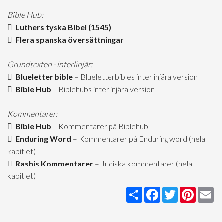
Bible Hub:
Luthers tyska Bibel (1545)
Flera spanska översättningar
Grundtexten - interlinjär:
Blueletter bible
– Blueletterbibles interlinjära version
Bible Hub
– Biblehubs interlinjära version
Kommentarer:
Bible Hub
– Kommentarer på Biblehub
Enduring Word
– Kommentarer på Enduring word (hela
kapitlet)
Rashis Kommentarer
– Judiska kommentarer (hela
kapitlet)
Share
Facebook
Twitter
Pintere
Em