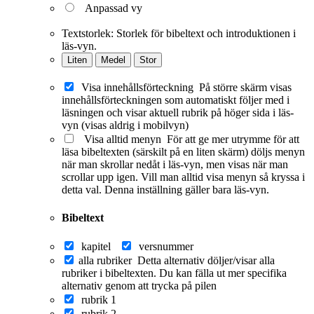
Anpassad vy
Textstorlek:
Storlek för bibeltext och introduktionen i
läs-vyn.
Liten
Medel
Stor
Visa innehållsförteckning
På större skärm visas
innehållsförteckningen som automatiskt följer med i
läsningen och visar aktuell rubrik på höger sida i läs-
vyn (visas aldrig i mobilvyn)
Visa alltid menyn
För att ge mer utrymme för att
läsa bibeltexten (särskilt på en liten skärm) döljs menyn
när man skrollar nedåt i läs-vyn, men visas när man
scrollar upp igen. Vill man alltid visa menyn så kryssa i
detta val. Denna inställning gäller bara läs-vyn.
Bibeltext
kapitel
versnummer
alla rubriker
Detta alternativ döljer/visar alla
rubriker i bibeltexten. Du kan fälla ut mer specifika
alternativ genom att trycka på pilen
rubrik 1
rubrik 2