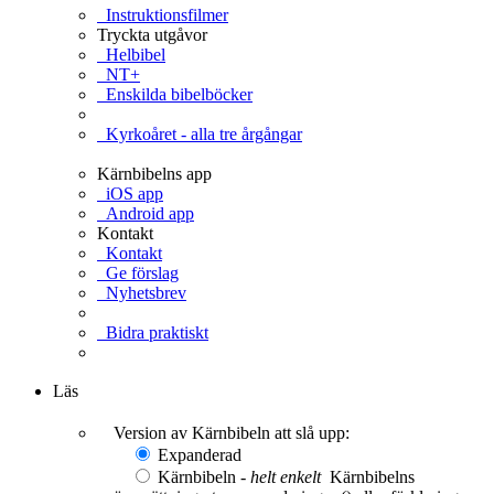
Instruktionsfilmer
Tryckta utgåvor
Helbibel
NT+
Enskilda bibelböcker
Kyrkoåret - alla tre årgångar
Kärnbibelns app
iOS app
Android app
Kontakt
Kontakt
Ge förslag
Nyhetsbrev
Bidra praktiskt
Ge en gåva
Läs
Version av Kärnbibeln att slå upp:
Expanderad
Kärnbibeln -
helt enkelt
Kärnbibelns