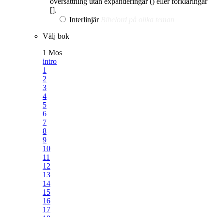
översättning utan expanderingar () eller förklaringar
[].
Interlinjär
Bibelord på olika teman
Välj bok
1 Mos
intro
1
2
3
4
5
6
7
8
9
10
11
12
13
14
15
16
17