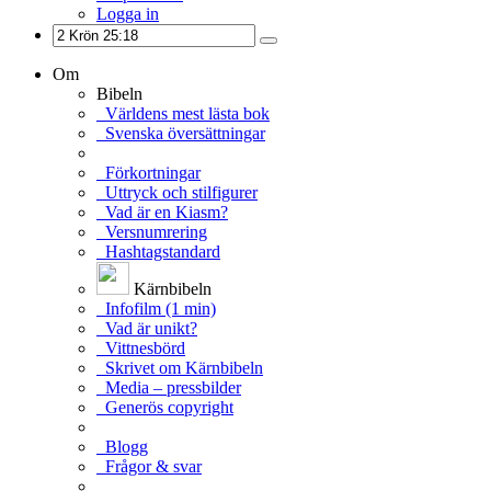
Logga in
Om
Bibeln
Världens mest lästa bok
Svenska översättningar
Förkortningar
Uttryck och stilfigurer
Vad är en Kiasm?
Versnumrering
Hashtagstandard
Kärnbibeln
Infofilm (1 min)
Vad är unikt?
Vittnesbörd
Skrivet om Kärnbibeln
Media – pressbilder
Generös copyright
Blogg
Frågor & svar