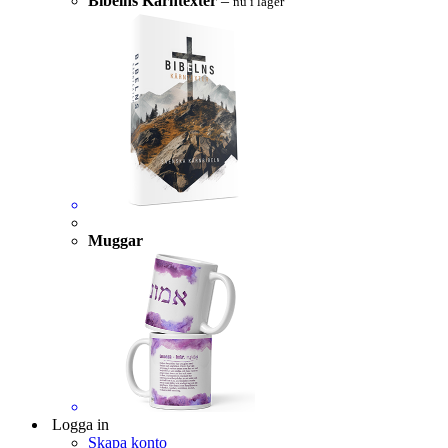
Bibelns Kärntexter
–
nu i lager
Muggar
Logga in
Skapa konto