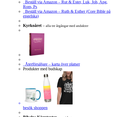
Beställ via Amazon – Rut & Ester, Luk, Joh, Apg,
Rom, Ps
Beställ via Amazon – Ruth & Esther (Core Bible på
engelska)
Kyrkoåret
–
alla tre årgångar med andakter
Återförsäljare – karta över platser
Produkter med budskap
besök shoppen