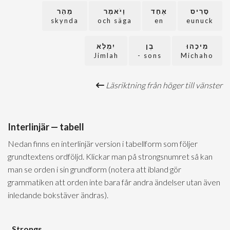
סָרִיס
אֶחָד
וַיֹּאמֶר
מַהֵר
skynda
och säga
en
eunuck
מִיכָהוּ
בֶן
יִמְלָא
Jimlah
sons -
Michaho
Läsriktning från höger till vänster
Interlinjär — tabell
Nedan finns en interlinjär version i tabellform som följer
grundtextens ordföljd. Klickar man på strongsnumret så kan
man se orden i sin grundform (notera att ibland gör
grammatiken att orden inte bara får andra ändelser utan även
inledande bokstäver ändras).
Strongs