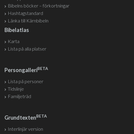
Bibelns böcker – förkortningar
Hashtagstandard
Länka till Kärnbibeln
Bibelatlas
Karta
Lista på alla platser
BETA
Persongalleri
Lista på personer
Tidslinje
Familjeträd
BETA
Grundtexten
Interlinjär version