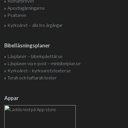
Romarbrevet
Apostlagärningarna
Psaltaren
Kyrkoåret – alla tre årgångar
Bibelläsningsplaner
Läsplaner – bibelnpåettår.se
Läsplaner via e-post – minbibelplan.se
Kyrkoåret – kyrkoaretstexter.se
Torah och haftarah texter
Appar