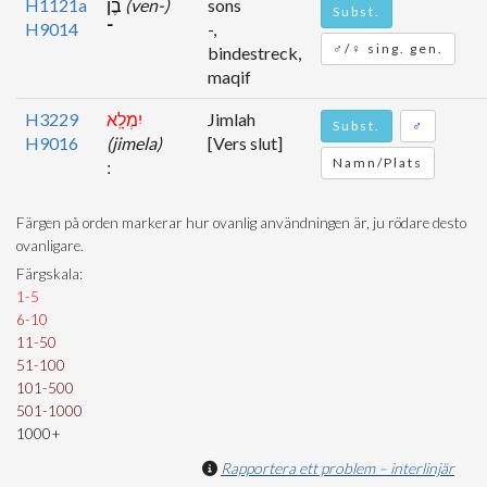
H1121a
בֶן
(ven-)
sons
Subst.
H9014
־
-,
♂/♀ sing. gen.
bindestreck,
maqif
H3229
יִמְלָֽא
Jimlah
Subst.
♂
H9016
(jimela)
[Vers slut]
Namn/Plats
Färgen på orden markerar hur ovanlig användningen är, ju rödare desto
ovanligare.
Färgskala:
1-5
6-10
11-50
51-100
101-500
501-1000
1000+
Rapportera ett problem – interlinjär