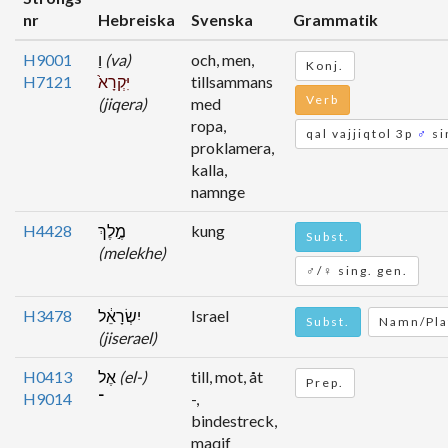
nr
Hebreiska
Svenska
Grammatik
H9001
וַ
(va)
och, men,
Konj.
H7121
יִּקְרָא֙
tillsammans
Verb
(jiqera)
med
ropa,
qal vajjiqtol 3p
♂
si
proklamera,
kalla,
namnge
H4428
מֶ֣לֶךְ
kung
Subst.
(melekhe)
♂/♀ sing. gen.
H3478
יִשְׂרָאֵ֔ל
Israel
Subst.
Namn/Pla
(jiserael)
H0413
אֶל
(el-)
till, mot, åt
Prep.
H9014
־
-,
bindestreck,
maqif