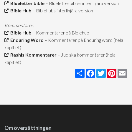
Blueletter bible
– Blueletterbibles interlinjära version
Bible Hub
– Biblehubs interlinjära version
Kommentarer:
Bible Hub
– Kommentarer på Biblehub
Enduring Word
– Kommentarer på Enduring word (hela
kapitlet)
Rashis Kommentarer
– Judiska kommentarer (hela
kapitlet)
Share
Facebook
Twitter
Pintere
Em
Om översättningen