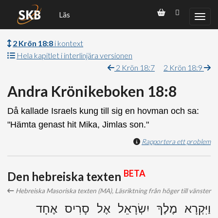
Läs
2 Krön 18:8
i kontext
Hela kapitlet i interlinjära versionen
2 Krön 18:7
2 Krön 18:9
Andra Krönikeboken 18:8
Då kallade Israels kung till sig en hovman och sa:
"Hämta genast hit Mika, Jimlas son."
Rapportera ett problem
BETA
Den hebreiska texten
Hebreiska Masoriska texten (MA), Läsriktning från höger till vänster
וַיִּקְרָא מֶלֶךְ יִשְׂרָאֵל אֶל סָרִיס אֶחָד