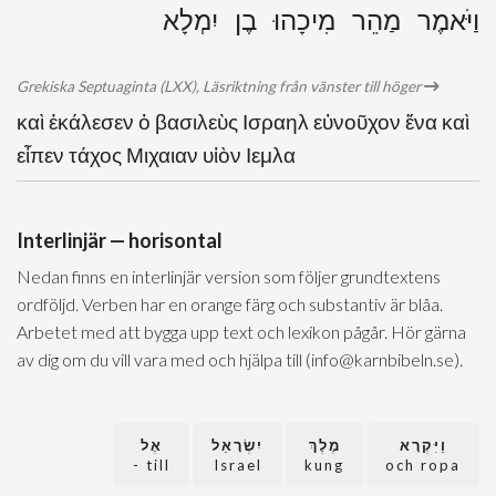
וַיֹּאמֶר מַהֵר מִיכָהוּ בֶן יִמְלָא
Grekiska Septuaginta (LXX), Läsriktning från vänster till höger
καὶ ἐκάλεσεν ὁ βασιλεὺς Ισραηλ εὐνοῦχον ἕνα καὶ
εἶπεν τάχος Μιχαιαν υἱὸν Ιεμλα
Interlinjär — horisontal
Nedan finns en interlinjär version som följer grundtextens
ordföljd. Verben har en orange färg och substantiv är blåa.
Arbetet med att bygga upp text och lexikon pågår. Hör gärna
av dig om du vill vara med och hjälpa till (info@karnbibeln.se).
וַיִּקְרָא
מֶלֶךְ
יִשְׂרָאֵל
אֶל
till -
Israel
kung
och ropa