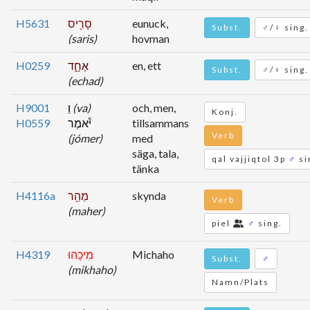
H5631
סָרִ֖יס
eunuck,
Subst.
♂/♀ sing.
(saris)
hovman
H0259
אֶחָ֑ד
en, ett
Subst.
♂/♀ sing.
(echad)
H9001
וַ
(va)
och, men,
Konj.
H0559
יֹּ֕אמֶר
tillsammans
Verb
(jómer)
med
säga, tala,
qal vajjiqtol 3p
♂
si
tänka
H4116a
מַהֵ֖ר
skynda
Verb
(maher)
piel
♂
sing.
H4319
מִיכָהוּ
Michaho
Subst.
♂
(mikhaho)
Namn/Plats