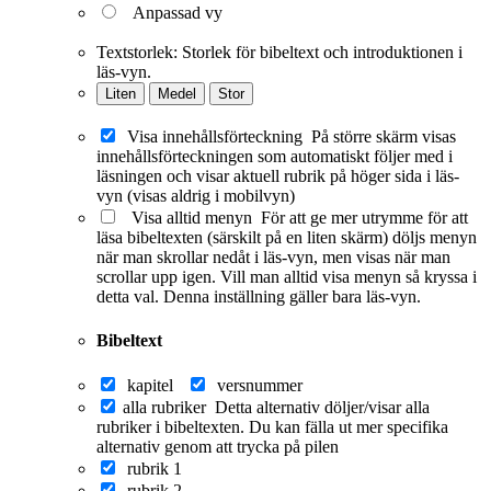
Anpassad vy
Textstorlek:
Storlek för bibeltext och introduktionen i
läs-vyn.
Liten
Medel
Stor
Visa innehållsförteckning
På större skärm visas
innehållsförteckningen som automatiskt följer med i
läsningen och visar aktuell rubrik på höger sida i läs-
vyn (visas aldrig i mobilvyn)
Visa alltid menyn
För att ge mer utrymme för att
läsa bibeltexten (särskilt på en liten skärm) döljs menyn
när man skrollar nedåt i läs-vyn, men visas när man
scrollar upp igen. Vill man alltid visa menyn så kryssa i
detta val. Denna inställning gäller bara läs-vyn.
Bibeltext
kapitel
versnummer
alla rubriker
Detta alternativ döljer/visar alla
rubriker i bibeltexten. Du kan fälla ut mer specifika
alternativ genom att trycka på pilen
rubrik 1
rubrik 2