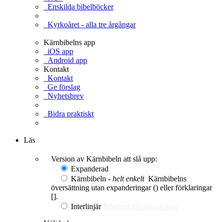
Enskilda bibelböcker
Kyrkoåret - alla tre årgångar
Kärnbibelns app
iOS app
Android app
Kontakt
Kontakt
Ge förslag
Nyhetsbrev
Bidra praktiskt
Ge en gåva
Läs
Version av Kärnbibeln att slå upp:
Expanderad
Kärnbibeln -
helt enkelt
Kärnbibelns
översättning utan expanderingar () eller förklaringar
[].
Interlinjär
Bibelord på olika teman