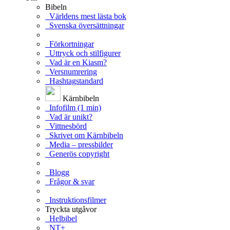
Bibeln
Världens mest lästa bok
Svenska översättningar
Förkortningar
Uttryck och stilfigurer
Vad är en Kiasm?
Versnumrering
Hashtagstandard
Kärnbibeln
Infofilm (1 min)
Vad är unikt?
Vittnesbörd
Skrivet om Kärnbibeln
Media – pressbilder
Generös copyright
Blogg
Frågor & svar
Instruktionsfilmer
Tryckta utgåvor
Helbibel
NT+