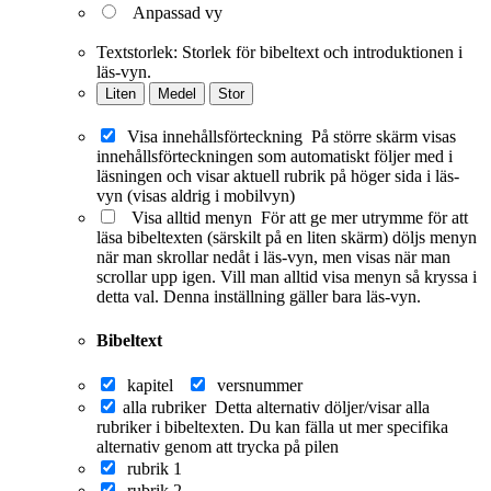
Anpassad vy
Textstorlek:
Storlek för bibeltext och introduktionen i
läs-vyn.
Liten
Medel
Stor
Visa innehållsförteckning
På större skärm visas
innehållsförteckningen som automatiskt följer med i
läsningen och visar aktuell rubrik på höger sida i läs-
vyn (visas aldrig i mobilvyn)
Visa alltid menyn
För att ge mer utrymme för att
läsa bibeltexten (särskilt på en liten skärm) döljs menyn
när man skrollar nedåt i läs-vyn, men visas när man
scrollar upp igen. Vill man alltid visa menyn så kryssa i
detta val. Denna inställning gäller bara läs-vyn.
Bibeltext
kapitel
versnummer
alla rubriker
Detta alternativ döljer/visar alla
rubriker i bibeltexten. Du kan fälla ut mer specifika
alternativ genom att trycka på pilen
rubrik 1
rubrik 2