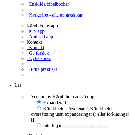
Enskilda bibelböcker
Kyrkoåret - alla tre årgångar
Kärnbibelns app
iOS app
Android app
Kontakt
Kontakt
Ge förslag
Nyhetsbrev
Bidra praktiskt
Ge en gåva
Läs
Version av Kärnbibeln att slå upp:
Expanderad
Kärnbibeln -
helt enkelt
Kärnbibelns
översättning utan expanderingar () eller förklaringar
[].
Interlinjär
Bibelord på olika teman