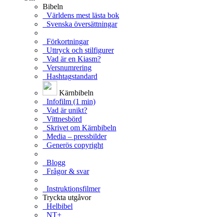
Bibeln
Världens mest lästa bok
Svenska översättningar
Förkortningar
Uttryck och stilfigurer
Vad är en Kiasm?
Versnumrering
Hashtagstandard
Kärnbibeln
Infofilm (1 min)
Vad är unikt?
Vittnesbörd
Skrivet om Kärnbibeln
Media – pressbilder
Generös copyright
Blogg
Frågor & svar
Instruktionsfilmer
Tryckta utgåvor
Helbibel
NT+