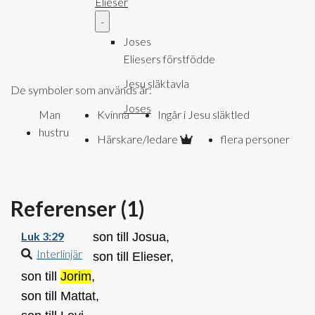
Elieser
-
Joses
Eliesers förstfödde
Jesu släktavla
De symboler som används är:
Joses
Man
Kvinna
Ingår i Jesu släktled
hustru
Härskare/ledare
flera personer
Referenser (
1
)
Luk 3:29
son till Josua,
Interlinjär
son till Elieser,
son till
Jorim
,
son till Mattat,