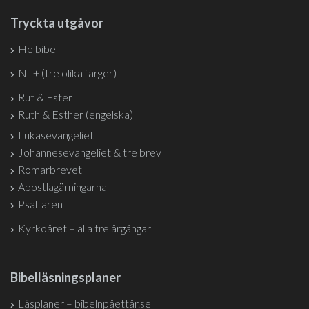
Tryckta utgåvor
Helbibel
NT+ (tre olika färger)
Rut & Ester
Ruth & Esther (engelska)
Lukasevangeliet
Johannesevangeliet & tre brev
Romarbrevet
Apostlagärningarna
Psaltaren
Kyrkoåret – alla tre årgångar
Bibelläsningsplaner
Läsplaner – bibelnpåettår.se