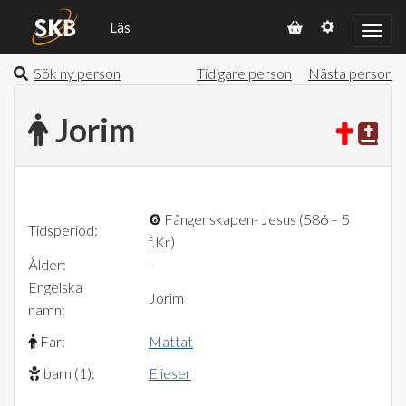
Läs
Sök ny person
Tidigare person
Nästa person
Jorim
❻
Fångenskapen- Jesus (586 – 5
Tidsperiod:
f.Kr)
Ålder:
-
Engelska
Jorim
namn:
Far:
Mattat
barn (1):
Elieser