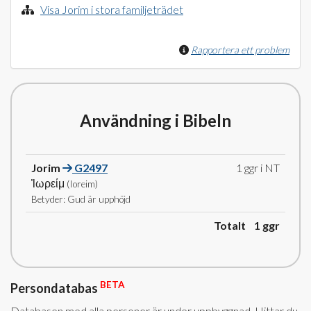
Visa Jorim i stora familjeträdet
Rapportera ett problem
Användning i Bibeln
Jorim
G2497
1 ggr i NT
Ἰωρείμ
(Ioreim)
Betyder: Gud är upphöjd
Totalt 1
ggr
BETA
Persondatabas
Databasen med alla personer är under uppbyggnad. Hittar du