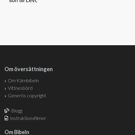
son till Levi,
Om översättningen
Om Kärnbibeln
Vittnesbörd
Generös copyright
Blogg
Instruktionsfilmer
Om Bibeln