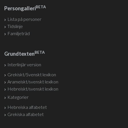
BETA
Persongalleri
Lista på personer
Tidslinje
Familjeträd
BETA
Grundtexten
Interlinjär version
Grekiskt/Svenskt lexikon
Arameiskt/svenskt lexikon
Hebreiskt/svenskt lexikon
Kategorier
Hebreiska alfabetet
Grekiska alfabetet