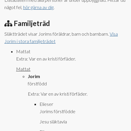
något fel,
hör gärna av dig
.
Familjeträd
Släktträdet visar Jorims föräldrar, barn och barnbarn.
Visa
Jorim i stora familjeträdet
Mattat
Extra: Var en av kristi förfäder.
Mattat
Jorim
förstfödd
Extra: Var en av kristi förfäder.
Elieser
Jorims förstfödde
Jesu släktavla