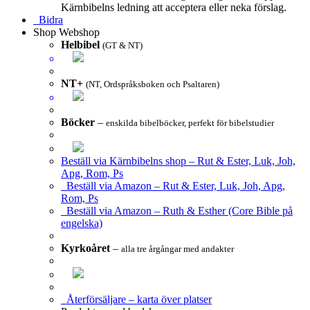
Kärnbibelns ledning att acceptera eller neka förslag.
Bidra
Shop
Webshop
Helbibel
(GT & NT)
NT+
(NT, Ordspråksboken och Psaltaren)
Böcker
–
enskilda bibelböcker, perfekt för bibelstudier
Beställ via Kärnbibelns shop – Rut & Ester, Luk, Joh,
Apg, Rom, Ps
Beställ via Amazon – Rut & Ester, Luk, Joh, Apg,
Rom, Ps
Beställ via Amazon – Ruth & Esther (Core Bible på
engelska)
Kyrkoåret
–
alla tre årgångar med andakter
Återförsäljare – karta över platser