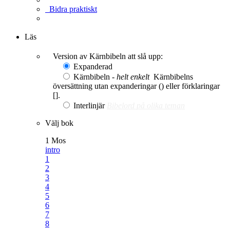
Bidra praktiskt
Ge en gåva
Läs
Version av Kärnbibeln att slå upp:
Expanderad
Kärnbibeln -
helt enkelt
Kärnbibelns
översättning utan expanderingar () eller förklaringar
[].
Interlinjär
Bibelord på olika teman
Välj bok
1 Mos
intro
1
2
3
4
5
6
7
8