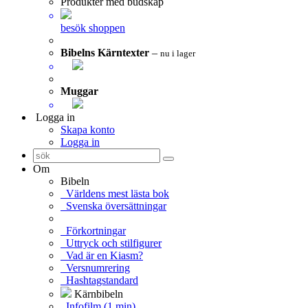
Produkter med budskap
besök shoppen
Bibelns Kärntexter
–
nu i lager
Muggar
Logga in
Skapa konto
Logga in
Om
Bibeln
Världens mest lästa bok
Svenska översättningar
Förkortningar
Uttryck och stilfigurer
Vad är en Kiasm?
Versnumrering
Hashtagstandard
Kärnbibeln
Infofilm (1 min)