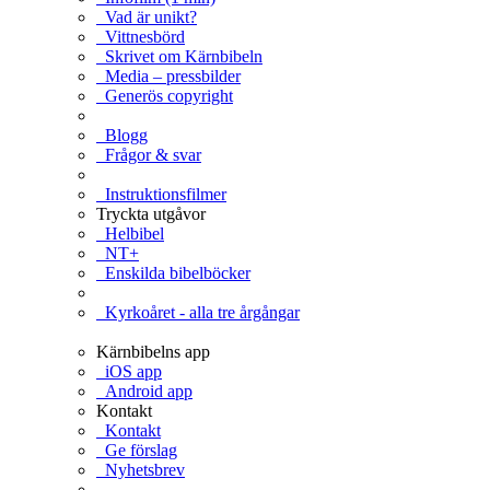
Vad är unikt?
Vittnesbörd
Skrivet om Kärnbibeln
Media – pressbilder
Generös copyright
Blogg
Frågor & svar
Instruktionsfilmer
Tryckta utgåvor
Helbibel
NT+
Enskilda bibelböcker
Kyrkoåret - alla tre årgångar
Kärnbibelns app
iOS app
Android app
Kontakt
Kontakt
Ge förslag
Nyhetsbrev