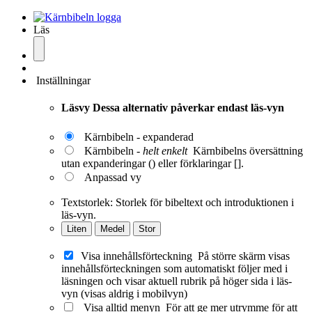
Läs
Inställningar
Läsvy
Dessa alternativ påverkar endast läs-vyn
Kärnbibeln - expanderad
Kärnbibeln -
helt enkelt
Kärnbibelns översättning
utan expanderingar () eller förklaringar [].
Anpassad vy
Textstorlek:
Storlek för bibeltext och introduktionen i
läs-vyn.
Liten
Medel
Stor
Visa innehållsförteckning
På större skärm visas
innehållsförteckningen som automatiskt följer med i
läsningen och visar aktuell rubrik på höger sida i läs-
vyn (visas aldrig i mobilvyn)
Visa alltid menyn
För att ge mer utrymme för att