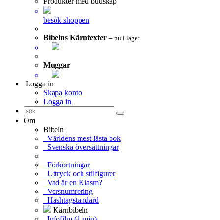
Produkter med budskap
besök shoppen
Bibelns Kärntexter
–
nu i lager
Muggar
Logga in
Skapa konto
Logga in
Om
Bibeln
Världens mest lästa bok
Svenska översättningar
Förkortningar
Uttryck och stilfigurer
Vad är en Kiasm?
Versnumrering
Hashtagstandard
Kärnbibeln
Infofilm (1 min)