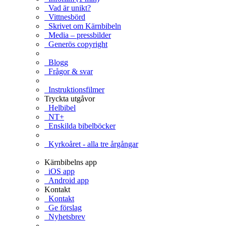
Vad är unikt?
Vittnesbörd
Skrivet om Kärnbibeln
Media – pressbilder
Generös copyright
Blogg
Frågor & svar
Instruktionsfilmer
Tryckta utgåvor
Helbibel
NT+
Enskilda bibelböcker
Kyrkoåret - alla tre årgångar
Kärnbibelns app
iOS app
Android app
Kontakt
Kontakt
Ge förslag
Nyhetsbrev