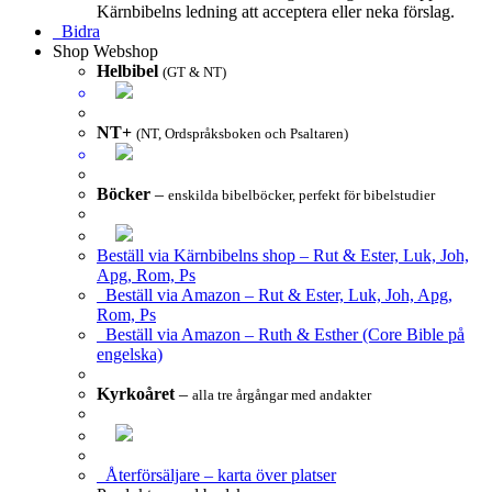
Kärnbibelns ledning att acceptera eller neka förslag.
Bidra
Shop
Webshop
Helbibel
(GT & NT)
NT+
(NT, Ordspråksboken och Psaltaren)
Böcker
–
enskilda bibelböcker, perfekt för bibelstudier
Beställ via Kärnbibelns shop – Rut & Ester, Luk, Joh,
Apg, Rom, Ps
Beställ via Amazon – Rut & Ester, Luk, Joh, Apg,
Rom, Ps
Beställ via Amazon – Ruth & Esther (Core Bible på
engelska)
Kyrkoåret
–
alla tre årgångar med andakter
Återförsäljare – karta över platser