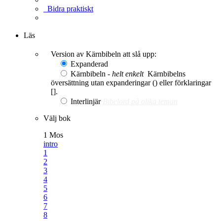
Bidra praktiskt
Ge en gåva
Läs
Version av Kärnbibeln att slå upp:
Expanderad
Kärnbibeln -
helt enkelt
Kärnbibelns
översättning utan expanderingar () eller förklaringar
[].
Interlinjär
Bibelord på olika teman
Välj bok
1 Mos
intro
1
2
3
4
5
6
7
8