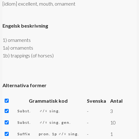
[idiom] excellent, mouth, ornament
Engelsk beskrivning
1) ornaments
1a) ornaments
1b) trappings (of horses)
Alternativa former
Grammatisk kod
Svenska
Antal
-
3
Subst.
♂/♀ sing.
-
10
Subst.
♂/♀ sing. gen.
-
1
Suffix
pron. 1p ♂/♀ sing.