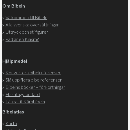
Om Bibeln
Välkommen till Bibeln
Alla svenska översättningar
Uttryck och stilfigurer
Vad är en Kiasm?
Hjälpmedel
Konvertera bibelreferenser
Slå upp flera bibelreferenser
Bibelns böcker – förkortningar
Hashtagstandard
Länka till Kärnbibeln
Bibelatlas
Karta