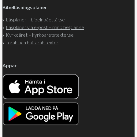
Bibelläsningsplaner
Läsplaner – bibelnpåettår.se
Läsplaner via e-post – minbibelplan.se
Kyrkoåret – kyrkoaretstexter.se
Torah och haftarah texter
Appar