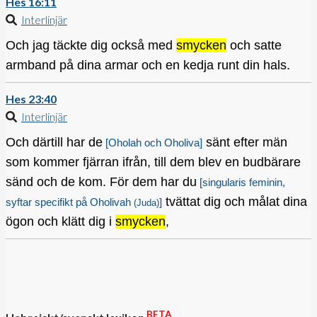
Hes 16:11
Interlinjär
Och jag täckte dig också med
smycken
och satte
armband på dina armar och en kedja runt din hals.
Hes 23:40
Interlinjär
Och därtill har de
sänt efter män
[Oholah och Oholiva]
som kommer fjärran ifrån, till dem blev en budbärare
sänd och de kom. För dem har du
[singularis feminin,
tvättat dig och målat dina
syftar specifikt på Oholivah
]
(Juda)
ögon och klätt dig i
smycken
,
BETA