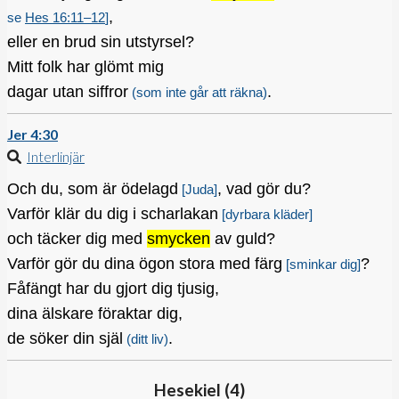
,
se
Hes 16:11–12
]
eller en brud sin utstyrsel?
Mitt folk har glömt mig
dagar utan siffror
.
(som inte går att räkna)
Jer 4:30
Interlinjär
Och du, som är ödelagd
, vad gör du?
[Juda]
Varför klär du dig i scharlakan
[dyrbara kläder]
och täcker dig med
smycken
av guld?
Varför gör du dina ögon stora med färg
?
[sminkar dig]
Fåfängt har du gjort dig tjusig,
dina älskare föraktar dig,
de söker din själ
.
(ditt liv)
Hesekiel (
4
)