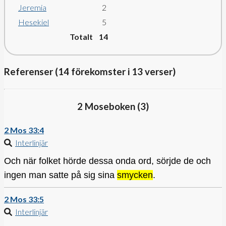
Jeremia
2
Hesekiel
5
Totalt 14
Referenser (14 förekomster i 13 verser)
2 Moseboken (
3
)
2 Mos 33:4
Interlinjär
Och när folket hörde dessa onda ord, sörjde de och
ingen man satte på sig sina
smycken
.
2 Mos 33:5
Interlinjär