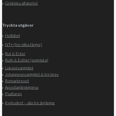
Grekiska alfabetet
Tryckta utgåvor
Helbibel
NT+ (tre olika färger)
Rut & Ester
Ruth & Esther (engelska)
Lukasevangeliet
Johannesevangeliet & tre brev
Romarbrevet
Apostlagärningarna
Psaltaren
Kyrkoåret – alla tre årgångar