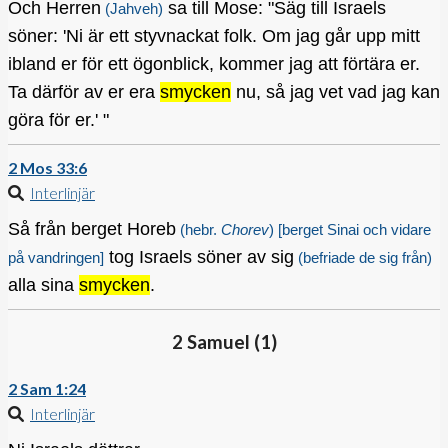
Och Herren
sa till Mose: "Säg till Israels
(Jahveh)
söner: 'Ni är ett styvnackat folk. Om jag går upp mitt
ibland er för ett ögonblick, kommer jag att förtära er.
Ta därför av er era
smycken
nu, så jag vet vad jag kan
göra för er.' "
2 Mos 33:6
Interlinjär
Så från berget Horeb
(hebr.
Chorev
)
[berget Sinai och vidare
tog Israels söner av sig
på vandringen]
(befriade de sig från)
alla sina
smycken
.
2 Samuel (
1
)
2 Sam 1:24
Interlinjär