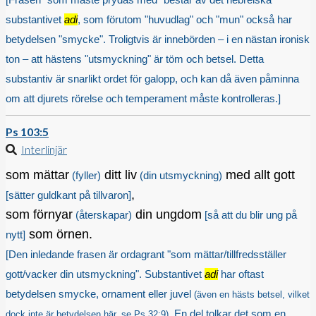
substantivet
adi
, som förutom "huvudlag" och "mun" också har
betydelsen "smycke". Troligtvis är innebörden – i en nästan ironisk
ton – att hästens "utsmyckning" är töm och betsel. Detta
substantiv är snarlikt ordet för galopp, och kan då även påminna
om att djurets rörelse och temperament måste kontrolleras.]
Ps 103:5
Interlinjär
som mättar
ditt liv
med allt gott
(fyller)
(din utsmyckning)
,
[sätter guldkant på tillvaron]
som förnyar
din ungdom
(återskapar)
[så att du blir ung på
som örnen.
nytt]
[Den inledande frasen är ordagrant "som mättar/tillfredsställer
gott/vacker din utsmyckning". Substantivet
adi
har oftast
betydelsen smycke, ornament eller juvel
(även en hästs betsel, vilket
. En del tolkar det som en
dock inte är betydelsen här, se
Ps 32:9
)