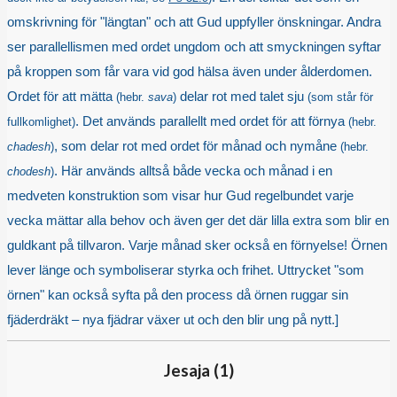
omskrivning för "längtan" och att Gud uppfyller önskningar. Andra
ser parallellismen med ordet ungdom och att smyckningen syftar
på kroppen som får vara vid god hälsa även under ålderdomen.
Ordet för att mätta
delar rot med talet sju
(hebr.
sava
)
(som står för
. Det används parallellt med ordet för att förnya
fullkomlighet)
(hebr.
, som delar rot med ordet för månad och nymåne
chadesh
)
(hebr.
. Här används alltså både vecka och månad i en
chodesh
)
medveten konstruktion som visar hur Gud regelbundet varje
vecka mättar alla behov och även ger det där lilla extra som blir en
guldkant på tillvaron. Varje månad sker också en förnyelse! Örnen
lever länge och symboliserar styrka och frihet. Uttrycket "som
örnen" kan också syfta på den process då örnen ruggar sin
fjäderdräkt – nya fjädrar växer ut och den blir ung på nytt.]
Jesaja (
1
)