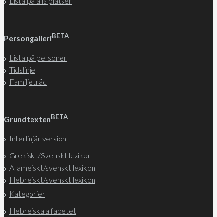
Lista på alla platser
BETA
Persongalleri
Lista på personer
Tidslinje
Familjeträd
BETA
Grundtexten
Interlinjär version
Grekiskt/Svenskt lexikon
Arameiskt/svenskt lexikon
Hebreiskt/svenskt lexikon
Kategorier
Hebreiska alfabetet