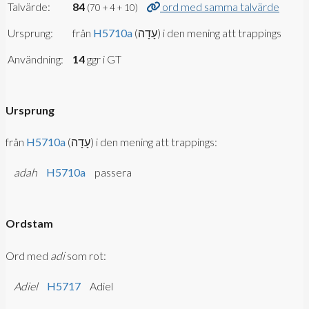
Talvärde:
84
ord med samma talvärde
(70 + 4 + 10)
Ursprung:
från
H5710a
(עָדָה) i den mening att trappings
Användning:
14
ggr i GT
Ursprung
från
H5710a
(עָדָה) i den mening att trappings:
adah
H5710a
passera
Ordstam
Ord med
adi
som rot:
Adiel
H5717
Adiel