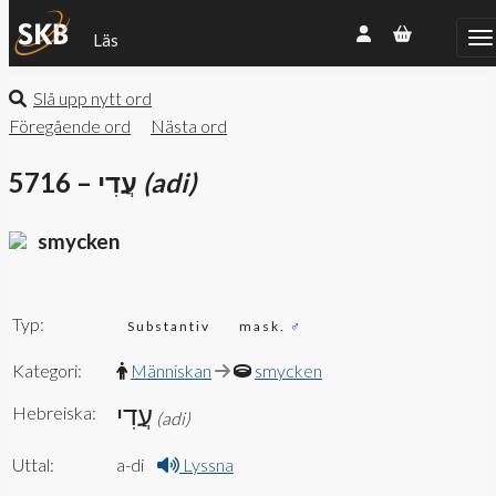
Läs
Slå upp nytt ord
Föregående ord
Nästa ord
5716 – עֲדִי
(adi)
smycken
Typ:
Substantiv
mask.
♂
Kategori:
Människan
smycken
עֲדִי
Hebreiska:
(adi)
Uttal:
a-di
Lyssna