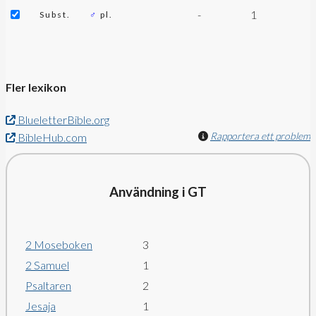
-
1
Subst.
♂
pl.
Fler lexikon
BlueletterBible.org
Rapportera ett problem
BibleHub.com
Användning i GT
2 Moseboken
3
2 Samuel
1
Psaltaren
2
Jesaja
1