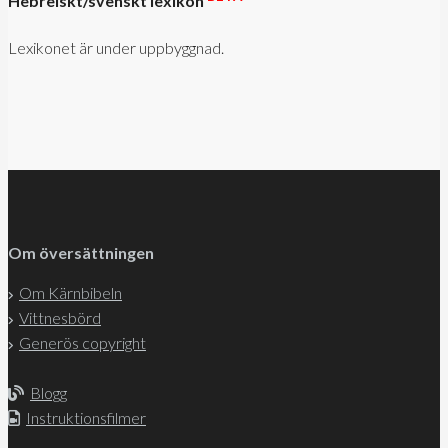
Hebreiskt/svenskt lexikon
Lexikonet är under uppbyggnad.
Om översättningen
Om Kärnbibeln
Vittnesbörd
Generös copyright
Blogg
Instruktionsfilmer