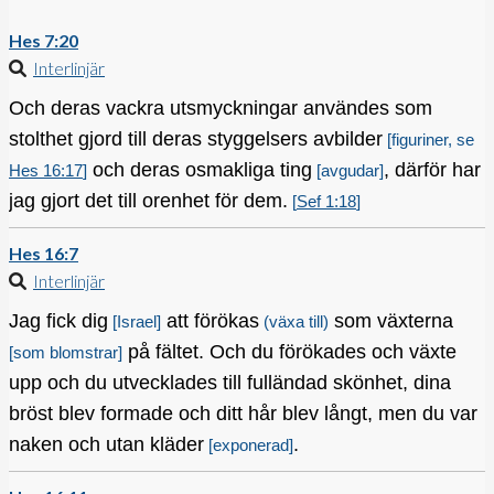
Hes 7:20
Interlinjär
Och deras vackra utsmyckningar användes som
stolthet gjord till deras styggelsers avbilder
[figuriner, se
och deras osmakliga ting
, därför har
Hes 16:17
]
[avgudar]
jag gjort det till orenhet för dem.
[
Sef 1:18
]
Hes 16:7
Interlinjär
Jag fick dig
att förökas
som växterna
[Israel]
(växa till)
på fältet. Och du förökades och växte
[som blomstrar]
upp och du utvecklades till fulländad skönhet, dina
bröst blev formade och ditt hår blev långt, men du var
naken och utan kläder
.
[exponerad]