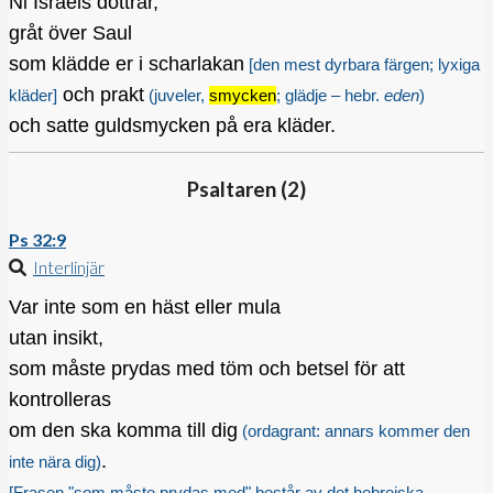
Ni Israels döttrar,
gråt över Saul
som klädde er i scharlakan
[den mest dyrbara färgen; lyxiga
och prakt
kläder]
(juveler,
smycken
; glädje – hebr.
eden
)
och satte guldsmycken på era kläder.
Psaltaren (
2
)
Ps 32:9
Interlinjär
Var inte som en häst eller mula
utan insikt,
som måste prydas med töm och betsel för att
kontrolleras
om den ska komma till dig
(ordagrant: annars kommer den
.
inte nära dig)
[Frasen "som måste prydas med" består av det hebreiska