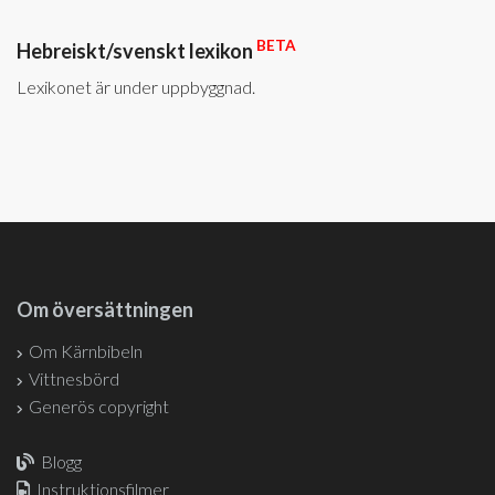
BETA
Hebreiskt/svenskt lexikon
Lexikonet är under uppbyggnad.
Om översättningen
Om Kärnbibeln
Vittnesbörd
Generös copyright
Blogg
Instruktionsfilmer