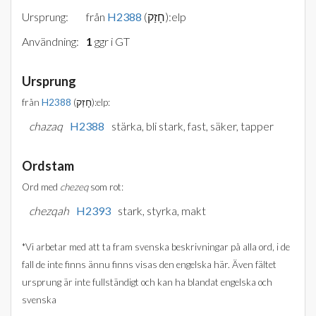
Ursprung:
från
H2388
(חָזַק):elp
Användning:
1
ggr i GT
Ursprung
från
H2388
(חָזַק):elp:
chazaq
H2388
stärka, bli stark, fast, säker, tapper
Ordstam
Ord med
chezeq
som rot:
chezqah
H2393
stark, styrka, makt
*Vi arbetar med att ta fram svenska beskrivningar på alla ord, i de
fall de inte finns ännu finns visas den engelska här. Även fältet
ursprung är inte fullständigt och kan ha blandat engelska och
svenska