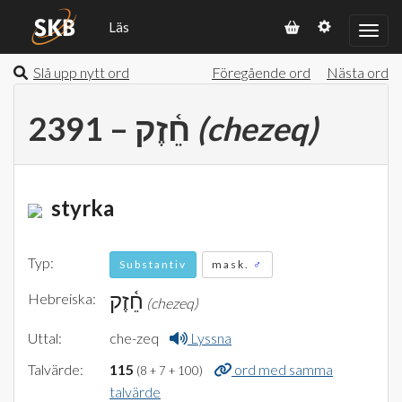
Läs
Slå upp nytt ord
Föregående ord
Nästa ord
2391 – חֵ֫זֶק
(chezeq)
styrka
Typ:
Substantiv
mask.
♂
חֵ֫זֶק
Hebreiska:
(chezeq)
Uttal:
che-zeq
Lyssna
Talvärde:
115
ord med samma
(8 + 7 + 100)
talvärde