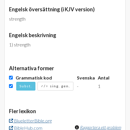
Engelsk översättning (i KJV version)
strength
Engelsk beskrivning
1) strength
Alternativa former
Grammatisk kod
Svenska
Antal
-
1
Subst.
♂/♀ sing. gen.
Fler lexikon
BlueletterBible.org
Rapportera ett problem
BibleHub.com