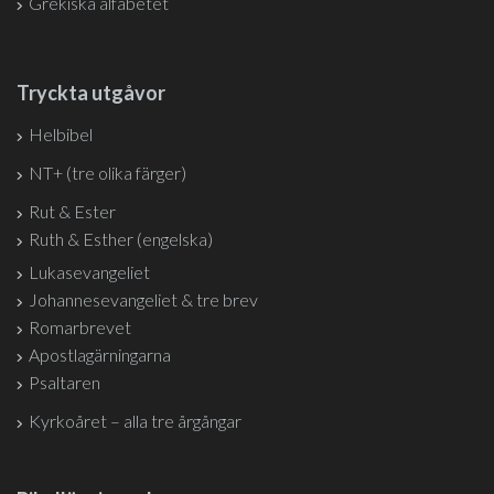
Grekiska alfabetet
Tryckta utgåvor
Helbibel
NT+ (tre olika färger)
Rut & Ester
Ruth & Esther (engelska)
Lukasevangeliet
Johannesevangeliet & tre brev
Romarbrevet
Apostlagärningarna
Psaltaren
Kyrkoåret – alla tre årgångar