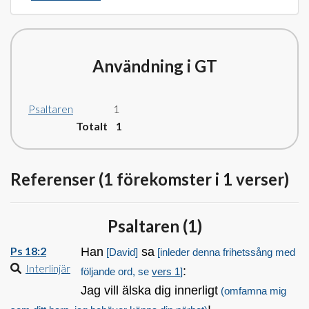
Användning i GT
Psaltaren
1
Totalt 1
Referenser (1 förekomster i 1 verser)
Psaltaren (
1
)
Ps 18:2
Han
sa
[David]
[inleder denna frihetssång med
Interlinjär
:
följande ord, se
vers 1
]
Jag vill älska dig innerligt
(omfamna mig