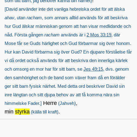
!
som ditt barn, jag behöver känna din närhet)
[David använder inte det vanliga hebreiska ordet för att älska
ahav
, utan
racham
, som annars alltid används för att beskriva
hur Gud älskar människan genom att han visar medlidande och
nåd. Första gången
racham
används är i
2 Mos 33:19
, där
Mose får se Guds härlighet och Gud förbarmar sig över honom.
Hur kan David förbarma sig över Gud? En djupare förståelse får
vi då ordet också används för att beskriva den innerliga kärlek
och omsorg en mor har för sitt barn, se
Jes 49:15
, dvs. genom
den samhörighet och de band som växer fram då en förälder
ger sitt barn fysisk närhet. Med detta ord beskriver David sin
inre längtan och sitt djupa behov av att få komma nära sin
Herre
,
himmelske Fader.]
(Jahveh)
min
styrka
.
(källa till kraft)