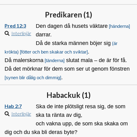
Predikaren (
1
)
Pred 12:3
Den dagen då husets väktare
[händerna]
Interlinjär
darrar.
Då de starka männen böjer sig
(är
.
krökta)
[fötter och ben skakar och sviktar]
Då malerskorna
slutat mala – de är för få.
[tänderna]
Då det mörknar för dem som ser ut genom fönstren
.
[synen blir dålig och dimmig]
Habackuk (
1
)
Hab 2:7
Ska de inte plötsligt resa sig, de som
Interlinjär
ska ta ränta av dig,
och vakna upp, de som ska skaka om
dig och du ska bli deras byte?