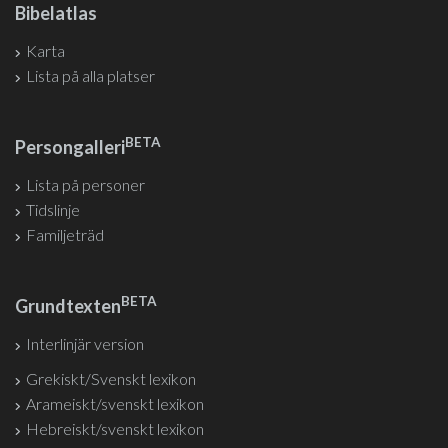
Bibelatlas
Karta
Lista på alla platser
BETA
Persongalleri
Lista på personer
Tidslinje
Familjeträd
BETA
Grundtexten
Interlinjär version
Grekiskt/Svenskt lexikon
Arameiskt/svenskt lexikon
Hebreiskt/svenskt lexikon