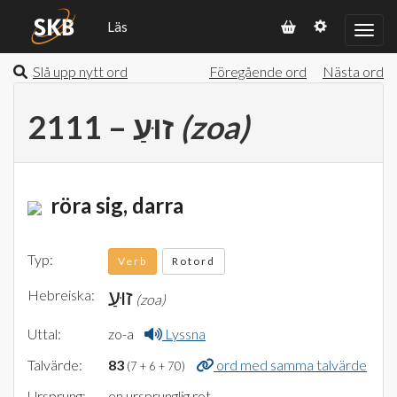
Läs
Slå upp nytt ord
Föregående ord
Nästa ord
2111 – זוּעַ
(zoa)
röra sig, darra
Typ:
Verb
Rotord
זוּעַ
Hebreiska:
(zoa)
Uttal:
zo-a
Lyssna
Talvärde:
83
ord med samma talvärde
(7 + 6 + 70)
Ursprung:
en ursprunglig rot