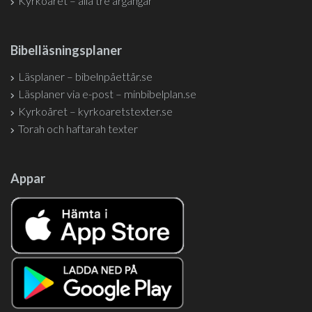
Kyrkoåret – alla tre årgångar
Bibelläsningsplaner
Läsplaner – bibelnpåettår.se
Läsplaner via e-post – minbibelplan.se
Kyrkoåret – kyrkoaretstexter.se
Torah och haftarah texter
Appar