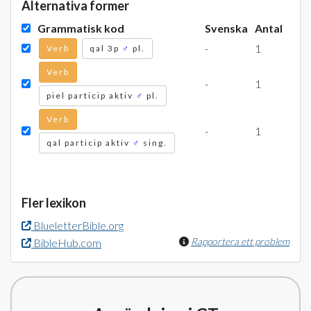
Alternativa former
Grammatisk kod
Svenska
Antal
-
1
Verb
qal 3p
♂
pl.
Verb
-
1
piel particip aktiv
♂
pl.
Verb
-
1
qal particip aktiv
♂
sing.
Fler lexikon
BlueletterBible.org
Rapportera ett problem
BibleHub.com