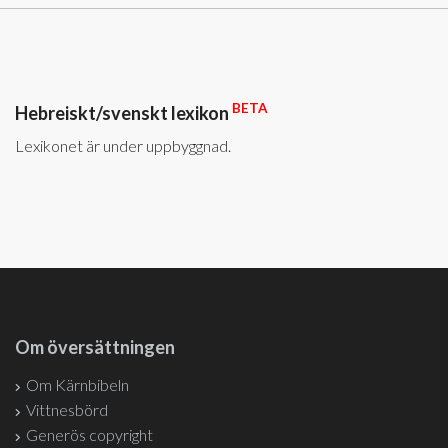
BETA
Hebreiskt/svenskt lexikon
Lexikonet är under uppbyggnad.
Om översättningen
Om Kärnbibeln
Vittnesbörd
Generös copyright