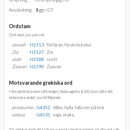
Användning:
3
ggr i GT
Ordstam
Ord med
zoa
som rot:
zevaah
H2113
förfäran, förskräckelse
Zia
H2127
Zia
zeah
H2188
svett
Zaavan
H2190
Zaavan
Motsvarande grekiska ord
I den grekiska översättningen Septuaginta (LXX) översätts det
hebreiska ordet
zoa
till följande:
proskuneo
G4352
tillbe, hylla, falla ner på knä
saleuo
G4531
vaja, skaka
*Vi arbetar med att ta fram svenska beskrivningar på alla ord, i de