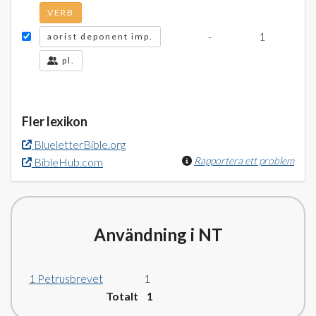
VERB
-
1
aorist deponent imp.
pl.
Fler lexikon
BlueletterBible.org
Rapportera ett problem
BibleHub.com
Användning i NT
1 Petrusbrevet
1
Totalt 1