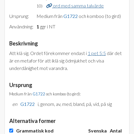
ord med samma talvärde
10)
Ursprung:
Medium från
G1722
och komboo (to gird)
Användning:
1
ggr i NT
Beskrivning
Att klä sig. Ordet förekommer endast i
1 pet 5:5
där det
är en metafor för att iklä sig ödmjukhet och visa
underdånighet mot varandra.
Ursprung
Medium från
G1722
och komboo (to gird):
en
G1722
i, genom, av, med, bland, på, vid, på sig
Alternativa former
Grammatisk kod
Svenska
Antal