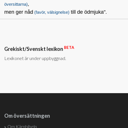
,
översittarna)
men ger nåd
till de ödmjuka".
(favör, välsignelse)
BETA
Grekiskt/Svenskt lexikon
Lexikonet är under uppbyggnad.
Om översättningen
Om Kärnbibeln