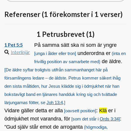
Referenser (1 förekomster i 1 verser)
1 Petrusbrevet (
1
)
1 Pet 5:5
På samma sätt ska ni som är yngre
Interlinjär
underordna er
[unga i ålder eller tron]
(inta en
de äldre.
frivillig position av samarbete med)
[De äldre syftar troligtvis utifrån sammanhanget här på
församlingens ledare – de äldste. Petrus kommer säkert ihåg
den sista måltiden, hur Jesus klädde sig i ödmjukhet när han
bokstavligt band en tjänares handduk kring sig och tvättade
lärjungarnas fötter, se
Joh 13:4
.]
Vidare gäller detta er alla
:
Klä
er i
[oavsett position]
ödmjukhet mot varandra, för
:
[som det står i
Ords 3:34
]
"Gud själv står emot de arroganta
(högmodiga,