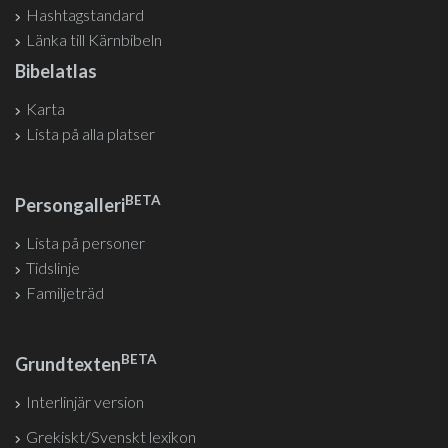
Hashtagstandard
Länka till Kärnbibeln
Bibelatlas
Karta
Lista på alla platser
BETA
Persongalleri
Lista på personer
Tidslinje
Familjeträd
BETA
Grundtexten
Interlinjär version
Grekiskt/Svenskt lexikon