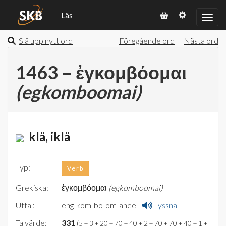
Läs
Slå upp nytt ord
Föregående ord
Nästa ord
1463 – ἐγκομβόομαι
(egkomboomai)
klä, iklä
Typ:
Verb
Grekiska:
ἐγκομβόομαι
(egkomboomai)
Uttal:
eng-kom-bo-om-ahee
Lyssna
Talvärde:
331
(5 + 3 + 20 + 70 + 40 + 2 + 70 + 70 + 40 + 1 +