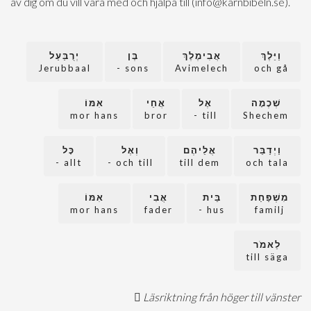
av dig om du vill vara med och hjälpa till (info@karnbibeln.se).
יְרֻבַּעַל
בֶּן
אֲבִימֶלֶךְ
וַיֵּלֶךְ
Jerubbaal
sons -
Avimelech
och gå
אִמּוֹ
אֲחֵי
אֶל
שְׁכֶמָה
mor hans
bror
till -
Shechem
כָּל
וְאֶל
אֲלֵיהֶם
וַיְדַבֵּר
allt -
och till -
till dem
och tala
אִמּוֹ
אֲבִי
בֵּית
מִשְׁפַּחַת
mor hans
fader
hus -
familj
לֵאמֹר
till säga
Läsriktning från höger till vänster