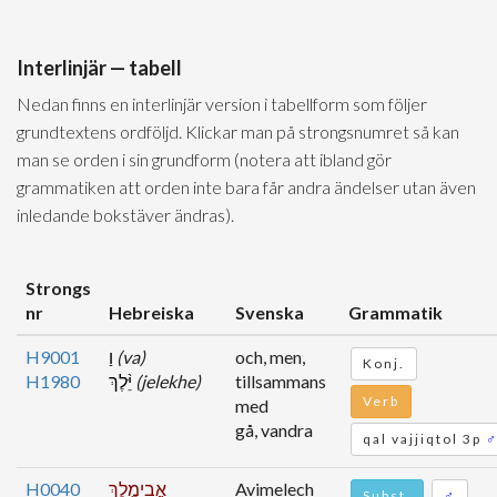
Interlinjär — tabell
Nedan finns en interlinjär version i tabellform som följer
grundtextens ordföljd. Klickar man på strongsnumret så kan
man se orden i sin grundform (notera att ibland gör
grammatiken att orden inte bara får andra ändelser utan även
inledande bokstäver ändras).
Strongs
nr
Hebreiska
Svenska
Grammatik
H9001
וַ
(va)
och, men,
Konj.
H1980
יֵּ֨לֶךְ
(jelekhe)
tillsammans
Verb
med
gå, vandra
qal vajjiqtol 3p
H0040
אֲבִימֶ֤לֶךְ
Avimelech
Subst.
♂