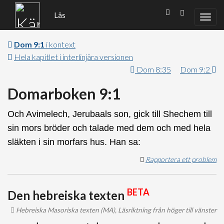
Läs
Dom 9:1
i kontext
Hela kapitlet i interlinjära versionen
Dom 8:35
Dom 9:2
Domarboken 9:1
Och Avimelech, Jerubaals son, gick till Shechem till
sin mors bröder och talade med dem och med hela
släkten i sin morfars hus. Han sa:
Rapportera ett problem
BETA
Den hebreiska texten
Hebreiska Masoriska texten (MA), Läsriktning från höger till vänster