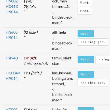
H9002
וְ
(ve)
och, men
Konj.
H0413
אֶל
(el-)
till, mot, åt
Prep.
H9014
־
-,
bindestreck,
maqif
H3605
כָּל
(kal-)
allt, hela
Subst.
H9014
־
-,
♂/♀ sing. gen.
bindestreck,
maqif
H4940
מִשְׁפַּ֛חַת
familj, släkt,
Subst.
♀
sing.
(mishepachat)
stam
H1004b
בֵּית
(beit-)
hus, hushåll,
Subst.
H9014
־
boning, rum,
♂/♀ sing. gen.
tempel, ...
-,
bindestreck,
maqif
H0001
אֲבִ֥י
(avi)
fader, far,