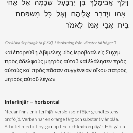
וַיֵּלֶךְ אֲבִימֶלֶךְ בֶּן יְרֻבַּעַל שְׁכֶמָה אֶל אֲחֵי
אִמּוֹ וַיְדַבֵּר אֲלֵיהֶם וְאֶל כָּל מִשְׁפַּחַת
בֵּית אֲבִי אִמּוֹ לֵאמֹר
Grekiska Septuaginta (LXX), Läsriktning från vänster till höger
καὶ ἐπορεύθη Αβιμελεχ υἱὸς Ιεροβααλ εἰς Συχεμ
πρὸς ἀδελφοὺς μητρὸς αὐτοῦ καὶ ἐλάλησεν πρὸς
αὐτοὺς καὶ πρὸς πᾶσαν συγγένειαν οἴκου πατρὸς
μητρὸς αὐτοῦ λέγων
Interlinjär — horisontal
Nedan finns en interlinjär version som följer grundtextens
ordföljd. Verben har en orange färg och substantiv är blåa.
Arbetet med att bygga upp text och lexikon pågår. Hör gärna