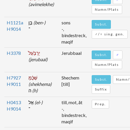
(avimelekhe)
Namn/Plats
H1121a
בֶּן
(ben-)
sons
Subst.
H9014
־
-,
♂/♀ sing. gen.
bindestreck,
maqif
H3378
יְרֻבַּ֙עַל֙
Jerubbaal
Subst.
♂
(jerubaal)
Namn/Plats
H7927
שְׁכֶ֔מָ
Shechem
Subst.
Namn/
H9011
(shekhema)
[till]
Suffix
ה
(h)
H0413
אֶל
(el-)
till, mot, åt
Prep.
H9014
־
-,
bindestreck,
maqif