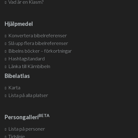
Vad är en Kiasm?
Hjälpmedel
Konvertera bibelreferenser
Slå upp flera bibelreferenser
Bibelns böcker – förkortningar
Hashtagstandard
Länka till Kärnbibeln
Bibelatlas
Karta
Lista på alla platser
BETA
Persongalleri
Lista på personer
Tidslinje