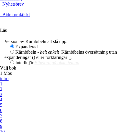
Nyhetsbrev
Bidra praktiskt
Ge en gåva
Läs
Version av Kärnbibeln att slå upp:
Expanderad
Kärnbibeln -
helt enkelt
Kärnbibelns översättning utan
expanderingar () eller förklaringar [].
Interlinjär
Bibelord på olika teman
Välj bok
1 Mos
intro
1
2
3
4
5
6
7
8
9
10