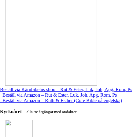
Beställ via Kärnbibelns shop – Rut & Ester, Luk, Joh, Apg, Rom, Ps
Beställ via Amazon – Rut & Ester, Luk, Joh, Apg, Rom, Ps
Beställ via Amazon – Ruth & Esther (Core Bible på engelska)
Kyrkoåret
–
alla tre årgångar med andakter