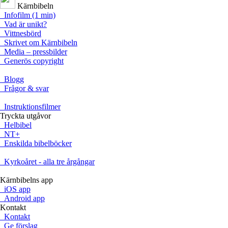
Kärnbibeln
Infofilm (1 min)
Vad är unikt?
Vittnesbörd
Skrivet om Kärnbibeln
Media – pressbilder
Generös copyright
Blogg
Frågor & svar
Instruktionsfilmer
Tryckta utgåvor
Helbibel
NT+
Enskilda bibelböcker
Kyrkoåret - alla tre årgångar
Kärnbibelns app
iOS app
Android app
Kontakt
Kontakt
Ge förslag