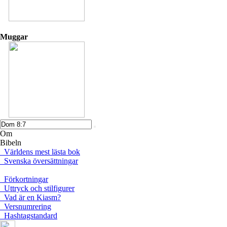
Muggar
Om
Bibeln
Världens mest lästa bok
Svenska översättningar
Förkortningar
Uttryck och stilfigurer
Vad är en Kiasm?
Versnumrering
Hashtagstandard