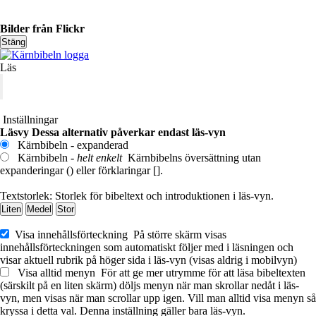
Bilder från Flickr
Stäng
Läs
Inställningar
Läsvy
Dessa alternativ påverkar endast läs-vyn
Kärnbibeln - expanderad
Kärnbibeln -
helt enkelt
Kärnbibelns översättning utan
expanderingar () eller förklaringar [].
Textstorlek:
Storlek för bibeltext och introduktionen i läs-vyn.
Liten
Medel
Stor
Visa innehållsförteckning
På större skärm visas
innehållsförteckningen som automatiskt följer med i läsningen och
visar aktuell rubrik på höger sida i läs-vyn (visas aldrig i mobilvyn)
Visa alltid menyn
För att ge mer utrymme för att läsa bibeltexten
(särskilt på en liten skärm) döljs menyn när man skrollar nedåt i läs-
vyn, men visas när man scrollar upp igen. Vill man alltid visa menyn så
kryssa i detta val. Denna inställning gäller bara läs-vyn.