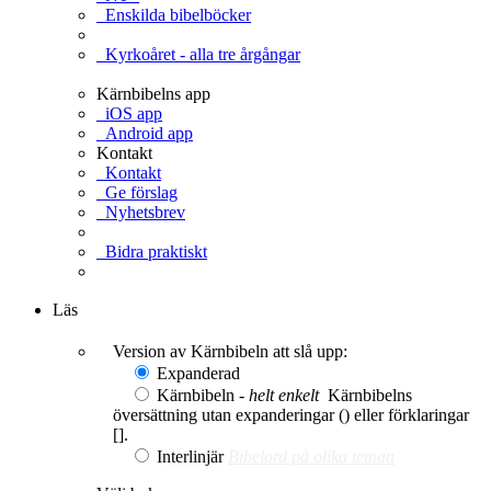
Enskilda bibelböcker
Kyrkoåret - alla tre årgångar
Kärnbibelns app
iOS app
Android app
Kontakt
Kontakt
Ge förslag
Nyhetsbrev
Bidra praktiskt
Ge en gåva
Läs
Version av Kärnbibeln att slå upp:
Expanderad
Kärnbibeln -
helt enkelt
Kärnbibelns
översättning utan expanderingar () eller förklaringar
[].
Interlinjär
Bibelord på olika teman