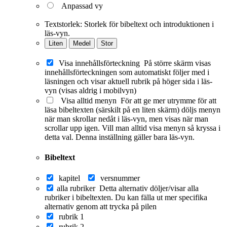
Anpassad vy
Textstorlek:
Storlek för bibeltext och introduktionen i
läs-vyn.
Liten
Medel
Stor
Visa innehållsförteckning
På större skärm visas
innehållsförteckningen som automatiskt följer med i
läsningen och visar aktuell rubrik på höger sida i läs-
vyn (visas aldrig i mobilvyn)
Visa alltid menyn
För att ge mer utrymme för att
läsa bibeltexten (särskilt på en liten skärm) döljs menyn
när man skrollar nedåt i läs-vyn, men visas när man
scrollar upp igen. Vill man alltid visa menyn så kryssa i
detta val. Denna inställning gäller bara läs-vyn.
Bibeltext
kapitel
versnummer
alla rubriker
Detta alternativ döljer/visar alla
rubriker i bibeltexten. Du kan fälla ut mer specifika
alternativ genom att trycka på pilen
rubrik 1
rubrik 2