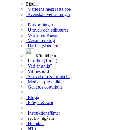
Bibeln
Världens mest lästa bok
Svenska översättningar
Förkortningar
Uttryck och stilfigurer
Vad är en Kiasm?
Versnumrering
Hashtagstandard
Kärnbibeln
Infofilm (1 min)
Vad är unikt?
Vittnesbörd
Skrivet om Kärnbibeln
Media – pressbilder
Generös copyright
Blogg
Frågor & svar
Instruktionsfilmer
Tryckta utgåvor
Helbibel
NT+