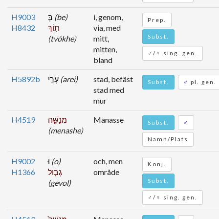
H9003
בְּ
(be)
i, genom,
Prep.
H8432
ת֖וֹךְ
via, med
Subst.
(tvókhe)
mitt,
mitten,
♂/♀ sing. gen.
bland
H5892b
עָרֵ֣י
(arei)
stad, befäst
Subst.
♂
pl. gen.
stad med
mur
H4519
מְנַשֶּׁ֑ה
Manasse
Subst.
♂
(menashe)
Namn/Plats
H9002
וּ
(o)
och, men
Konj.
H1366
גְב֤וּל
område
Subst.
(gevol)
♂/♀ sing. gen.