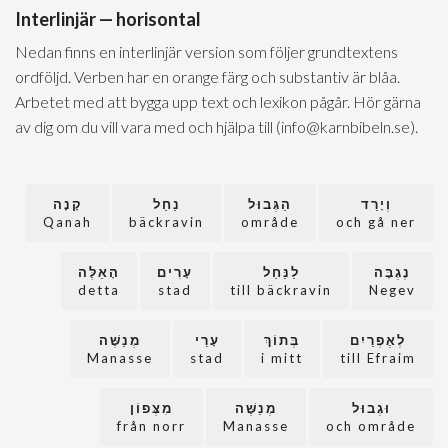
Interlinjär — horisontal
Nedan finns en interlinjär version som följer grundtextens
ordföljd. Verben har en orange färg och substantiv är blåa.
Arbetet med att bygga upp text och lexikon pågår. Hör gärna
av dig om du vill vara med och hjälpa till (info@karnbibeln.se).
וְיָרַד
הַגְּבוּל
נַחַל
קָנָה
Qanah
bäckravin
område
och gå ner
נֶגְבָּה
לַנַּחַל
עָרִים
הָאֵלֶּה
detta
stad
till bäckravin
Negev
לְאֶפְרַיִם
בְּתוֹךְ
עָרֵי
מְנַשֶּׁה
Manasse
stad
i mitt
till Efraim
וּגְבוּל
מְנַשֶּׁה
מִצְּפוֹן
från norr
Manasse
och område