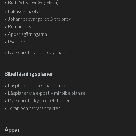
Ruth & Esther (engelska)
Lukasevangeliet
Johannesevangeliet & tre brev
Romarbrevet
Apostlagärningarna
Psaltaren
Kyrkoåret – alla tre årgångar
Bibelläsningsplaner
Läsplaner – bibelnpåettår.se
Läsplaner via e-post – minbibelplan.se
Kyrkoåret – kyrkoaretstexter.se
Torah och haftarah texter
Appar