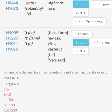
H8444
תֹצְאֹתָ֖י
utgående
Subst.
♀
pl. gen.
H9023
(tótzeótaj)
hans
Suffix
ו
(v)
pron. 3p
♂
sing.
H9009
הַ
(ha)
[best. form]
Partikel
H3220
יָּֽמָּ
(jama)
hav, sjö,
Subst.
♂/♀ sing.
H9011
ה
(h)
väst,
H9016
västerut
Suffix
[till]
[Vers slut]
Färgen på orden markerar hur ovanlig användningen är, ju rödare desto
ovanligare.
Färgskala:
1-5
6-10
11-50
51-100
101-500