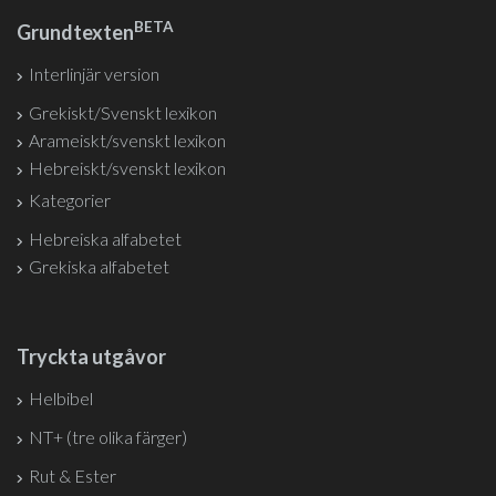
BETA
Grundtexten
Interlinjär version
Grekiskt/Svenskt lexikon
Arameiskt/svenskt lexikon
Hebreiskt/svenskt lexikon
Kategorier
Hebreiska alfabetet
Grekiska alfabetet
Tryckta utgåvor
Helbibel
NT+ (tre olika färger)
Rut & Ester