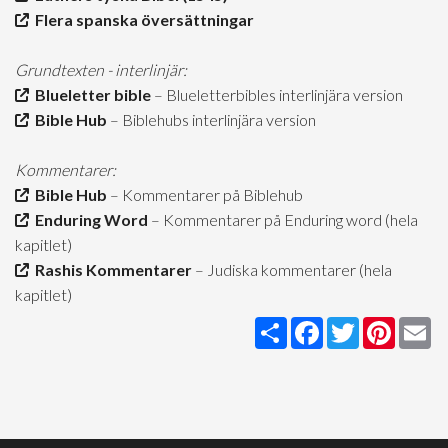
Flera spanska översättningar
Grundtexten - interlinjär:
Blueletter bible
– Blueletterbibles interlinjära version
Bible Hub
– Biblehubs interlinjära version
Kommentarer:
Bible Hub
– Kommentarer på Biblehub
Enduring Word
– Kommentarer på Enduring word (hela
kapitlet)
Rashis Kommentarer
– Judiska kommentarer (hela
kapitlet)
Share
Facebook
Twitter
Pintere
Em