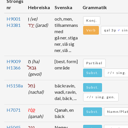
Strongs
nr
Hebreiska
Svenska
Grammatik
H9001
וְ
(ve)
och, men,
Konj.
H3381
יָרַ֣ד
(jarad)
tillsammans
Verb
qal 3p
♂
sin
med
gå ner, stiga
ner, slå sig
ner, slå ...
H9009
הַ
(ha)
[best. form]
Partikel
H1366
גְּבוּל֩
område
Subst.
♂/♀ sing.
(gevol)
H5158a
נַ֨חַל
bäckravin,
Subst.
(nachal)
wadi, ravin,
♂/♀ sing. gen.
dal, bäck, ...
H7071
קָנָ֜ה
Qanah, en
Subst.
Namn/Pla
(qanah)
bäck
H5045
נֶ֣גְבָּ
Negev,