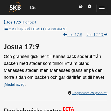
Läs
Jos 17:9
i kontext
Hela kapitlet i interlinjära versionen
Jos 17:8
Jos 17:10
Josua 17:9
Och gränsen gick ner till Kanas bäck söderut från
bäcken med städer som tillhör Efraim bland
Manasses städer, men Manasses gräns är på den
norra sidan om bäcken och går därifrån ut till havet
.
[Medelhavet]
Rapportera ett problem
BETA
Den hebreiska texten