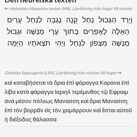
Hebreiska Masoriska texten (MA), Läsriktning från höger till vänster
וְיָרַד הַגְּבוּל נַחַל קָנָה נֶגְבָּה לַנַּחַל עָרִים
הָאֵלֶּה לְאֶפְרַיִם בְּתוֹךְ עָרֵי מְנַשֶּׁה וּגְבוּל
מְנַשֶּׁה מִצְּפוֹן לַנַּחַל וַיְהִי תֹצְאֹתָיו הַיָּמָּה
Grekiska Septuaginta (LXX), Läsriktning från vänster till höger
καὶ καταβήσεται τὰ ὅρια ἐπὶ φάραγγα Καρανα ἐπὶ
λίβα κατὰ φάραγγα Ιαριηλ τερέμινθος τῷ Εφραιμ
ἀνὰ μέσον πόλεως Μανασση καὶ ὅρια Μανασση
ἐπὶ τὸν βορρᾶν εἰς τὸν χειμάρρουν καὶ ἔσται αὐτοῦ
ἡ διέξοδος θάλασσα