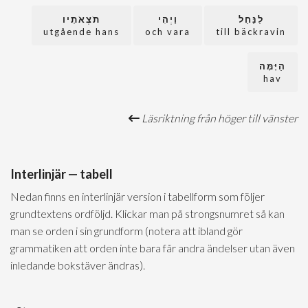
לַנַּחַל
וַיְהִי
תֹצְאֹתָיו
utgående hans
och vara
till bäckravin
הַיָּמָּה
hav
Läsriktning från höger till vänster
Interlinjär — tabell
Nedan finns en interlinjär version i tabellform som följer
grundtextens ordföljd. Klickar man på strongsnumret så kan
man se orden i sin grundform (notera att ibland gör
grammatiken att orden inte bara får andra ändelser utan även
inledande bokstäver ändras).