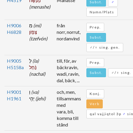
H4519
מְנַשֶּׁה֙
Manasse
Subst.
♂
(menashe)
Namn/Plats
H9006
מִ
(mi)
från
Prep.
H6828
צְּפ֣וֹן
norr, norrut,
Subst.
(tzefvón)
nordanvind
♂/♀ sing. gen.
H9005
לַ
(la)
till, för, av
Prep.
H5158a
נַּ֔חַל
bäckravin,
Subst.
♂/♀ sing.
(nachal)
wadi, ravin,
dal, bäck, ...
H9001
וַ
(va)
och, men,
Konj.
H1961
יְהִ֥י
(jehi)
tillsammans
Verb
med
vara, bli,
qal vajjiqtol 3p
♂
sin
komma till
stånd