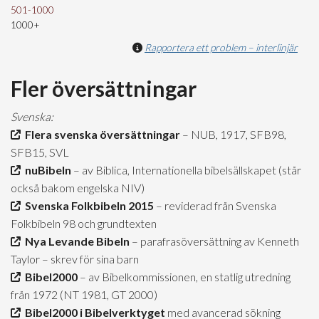
501-1000
1000+
Rapportera ett problem – interlinjär
Fler översättningar
Svenska:
Flera svenska översättningar
– NUB, 1917, SFB98,
SFB15, SVL
nuBibeln
– av Biblica, Internationella bibelsällskapet (står
också bakom engelska NIV)
Svenska Folkbibeln 2015
– reviderad från Svenska
Folkbibeln 98 och grundtexten
Nya Levande Bibeln
– parafrasöversättning av Kenneth
Taylor – skrev för sina barn
Bibel2000
– av Bibelkommissionen, en statlig utredning
från 1972 (NT 1981, GT 2000)
Bibel2000 i Bibelverktyget
med avancerad sökning