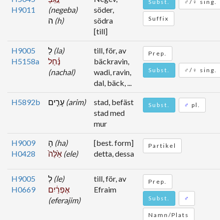
Subst.
♂/♀ sing.
H9011
(negeba)
söder,
Suffix
ה
(h)
södra
[till]
H9005
לַ
(la)
till, för, av
Prep.
H5158a
נַּ֗חַל
bäckravin,
Subst.
♂/♀ sing.
(nachal)
wadi, ravin,
dal, bäck, ...
H5892b
עָרִ֤ים
(arim)
stad, befäst
Subst.
♂
pl.
stad med
mur
H9009
הָ
(ha)
[best. form]
Partikel
H0428
אֵ֙לֶּה֙
(ele)
detta, dessa
H9005
לְ
(le)
till, för, av
Prep.
H0669
אֶפְרַ֔יִם
Efraim
Subst.
♂
(eferajim)
Namn/Plats