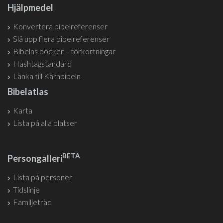
Hjälpmedel
Konvertera bibelreferenser
Slå upp flera bibelreferenser
Bibelns böcker – förkortningar
Hashtagstandard
Länka till Kärnbibeln
Bibelatlas
Karta
Lista på alla platser
BETA
Persongalleri
Lista på personer
Tidslinje
Familjeträd