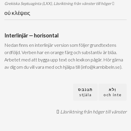
Grekiska Septuaginta (LXX), Läsriktning från vänster till höger
οὐ κλέψεις
Interlinjär — horisontal
Nedan finns en interlinjär version som följer grundtextens
ordföljd. Verben har en orange färg och substantiv är blåa.
Arbetet med att bygga upp text och lexikon pågår. Hör gärna
av dig om du vill vara med och hjälpa till (info@karnbibeln.se).
וְלֹא
תִּֿגְנֹב׃ס
stjäla
och inte
Läsriktning från höger till vänster