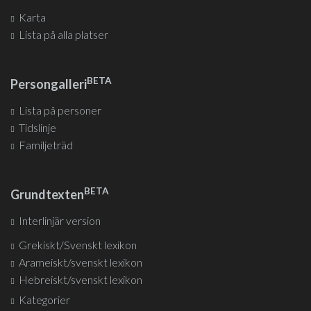
Karta
Lista på alla platser
BETA
Persongalleri
Lista på personer
Tidslinje
Familjeträd
BETA
Grundtexten
Interlinjär version
Grekiskt/Svenskt lexikon
Arameiskt/svenskt lexikon
Hebreiskt/svenskt lexikon
Kategorier