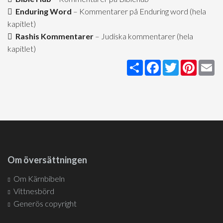
Enduring Word
– Kommentarer på Enduring word (hela
kapitlet)
Rashis Kommentarer
– Judiska kommentarer (hela
kapitlet)
Share
Facebook
Twitter
Pintere
Em
Om översättningen
Om Kärnbibeln
Vittnesbörd
Generös copyright