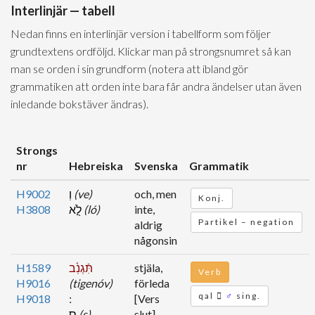
Interlinjär — tabell
Nedan finns en interlinjär version i tabellform som följer
grundtextens ordföljd. Klickar man på strongsnumret så kan
man se orden i sin grundform (notera att ibland gör
grammatiken att orden inte bara får andra ändelser utan även
inledande bokstäver ändras).
Strongs
nr
Hebreiska
Svenska
Grammatik
H9002
וְ
(ve)
och, men
Konj.
H3808
לֹ֖֣א
(ló)
inte,
Partikel – negation
aldrig
någonsin
H1589
תִּֿגְנֹֽ֔ב
stjäla,
Verb
H9016
(tigenóv)
förleda
qal
♂
sing.
H9018
[Vers
ס
(s)
slut]