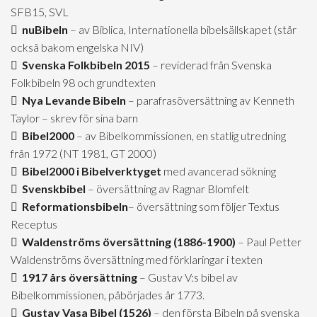
SFB15, SVL
nuBibeln
– av Biblica, Internationella bibelsällskapet (står
också bakom engelska NIV)
Svenska Folkbibeln 2015
– reviderad från Svenska
Folkbibeln 98 och grundtexten
Nya Levande Bibeln
– parafrasöversättning av Kenneth
Taylor – skrev för sina barn
Bibel2000
– av Bibelkommissionen, en statlig utredning
från 1972 (NT 1981, GT 2000)
Bibel2000 i Bibelverktyget
med avancerad sökning
Svenskbibel
– översättning av Ragnar Blomfelt
Reformationsbibeln
– översättning som följer Textus
Receptus
Waldenströms översättning (1886-1900)
– Paul Petter
Waldenströms översättning med förklaringar i texten
1917 års översättning
– Gustav V:s bibel av
Bibelkommissionen, påbörjades år 1773.
Gustav Vasa Bibel (1526)
– den första Bibeln på svenska