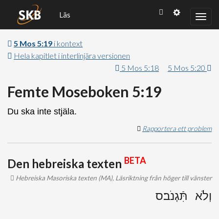
Läs
5 Mos 5:19
i kontext
Hela kapitlet i interlinjära versionen
5 Mos 5:18
5 Mos 5:20
Femte Moseboken 5:19
Du ska inte stjäla.
Rapportera ett problem
BETA
Den hebreiska texten
Hebreiska Masoriska texten (MA), Läsriktning från höger till vänster
וְלֹא תִּֿגְנֹב׃ס