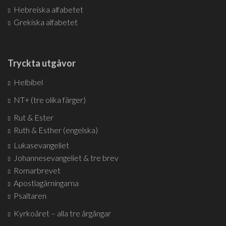
Hebreiska alfabetet
Grekiska alfabetet
Tryckta utgåvor
Helbibel
NT+ (tre olika färger)
Rut & Ester
Ruth & Esther (engelska)
Lukasevangeliet
Johannesevangeliet & tre brev
Romarbrevet
Apostlagärningarna
Psaltaren
Kyrkoåret – alla tre årgångar