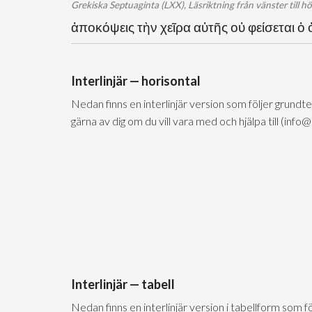
Grekiska Septuaginta (LXX), Läsriktning från vänster till h
ἀποκόψεις τὴν χεῖρα αὐτῆς οὐ φείσεται ὁ
Interlinjär — horisontal
Nedan finns en interlinjär version som följer grundt
gärna av dig om du vill vara med och hjälpa till (info
Interlinjär — tabell
Nedan finns en interlinjär version i tabellform som 