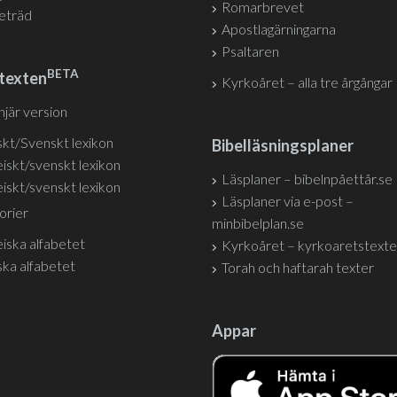
Romarbrevet
jeträd
Apostlagärningarna
Psaltaren
BETA
texten
Kyrkoåret – alla tre årgångar
injär version
kt/Svenskt lexikon
Bibelläsningsplaner
iskt/svenskt lexikon
Läsplaner – bibelnpåettår.se
iskt/svenskt lexikon
Läsplaner via e-post –
orier
minbibelplan.se
iska alfabetet
Kyrkoåret – kyrkoaretstexte
ka alfabetet
Torah och haftarah texter
Appar