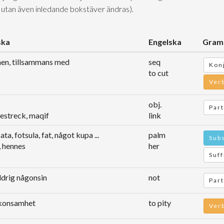
 utan även inledande bokstäver ändras).
ska
Engelska
Gram
men, tillsammans med
seq
Kon
to cut
Ver
obj.
Part
destreck, maqif
link
ata, fotsula, fat, något kupa ...
palm
Subs
, hennes
her
Suff
aldrig någonsin
not
Part
skonsamhet
to pity
Ver