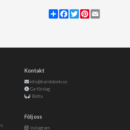
Share
Facebook
Twitter
Pinterest
Email
Kontakt
info@karnbibeln.se
Ge förslag
Bidra
Följ oss
ev
Instagram