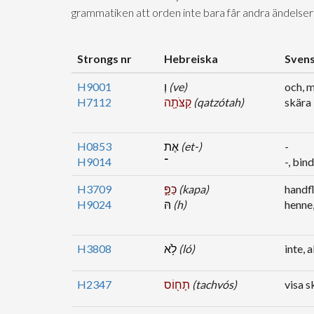
grammatiken att orden inte bara får andra ändelser
Strongs nr
Hebreiska
Sven
H9001
וְ
(ve)
och, 
H7112
קַצֹּתָ֖ה
(qatzótah)
skära
H0853
אֶת
(et-)
-
H9014
־
-, bin
H3709
כַּפָּ֑
(kapa)
handfl
H9024
הּ
(h)
henne
H3808
לֹ֥א
(ló)
inte, 
H2347
תָח֖וֹס
(tachvós)
visa 