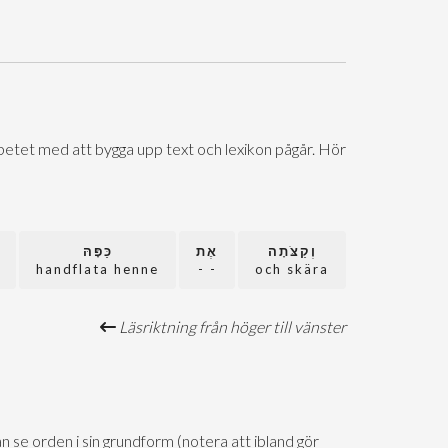
Arbetet med att bygga upp text och lexikon pågår. Hör
וְקַצֹּתָה
אֶת
כַּפָּהּ
handflata henne
- -
och skära
Läsriktning från höger till vänster
n se orden i sin grundform (notera att ibland gör