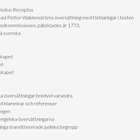
 Textus Receptus
aul Petter Waldenströms översättning med förklaringar i texten
ibelkommissionen, påbörjades år 1773.
på svenska
skapet
et
lskapet
ka översättningar bredvid varandra
d klammrar och referenser
ingen
engelska översättningarna
ga translittererade judiska begrepp