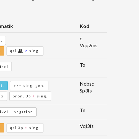
matik
Kod
c
j.
Vqq2ms
b
qal
♂
sing.
To
ikel
Ncbsc
t.
♂/♀ sing. gen.
Sp3fs
ix
pron. 3p
♀
sing.
Tn
ikel – negation
Vqi3fs
b
qal 3p
♀
sing.