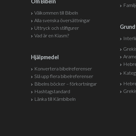
Om Bibeln
Famil
Välkommen till Bibeln
Alla svenska översättningar
Grund
Uttryck och stilfigurer
Vad är en Kiasm?
Interl
Grekis
Arame
Hjälpmedel
Hebre
Konvertera bibelreferenser
Kateg
Slå upp flera bibelreferenser
Hebre
Bibelns böcker – förkortningar
Grekis
Hashtagstandard
Länka till Kärnbibeln