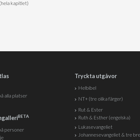
ela kapitlet)
tlas
Tryckta utgåvor
Helbibel
på alla platser
NT+ (tre olika färger)
Rut & Ester
BETA
galleri
Ruth & Esther (engelska)
Lukasevangeliet
på personer
Johannesevangeliet & tre br
je