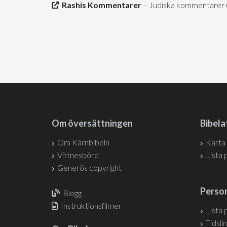
Rashis Kommentarer
– Judiska kommentarer (h
Om översättningen
Bibela
Om Kärnbibeln
Karta
Vittnesbörd
Lista 
Generös copyright
Person
Blogg
Instruktionsfilmer
Lista 
Tidslin