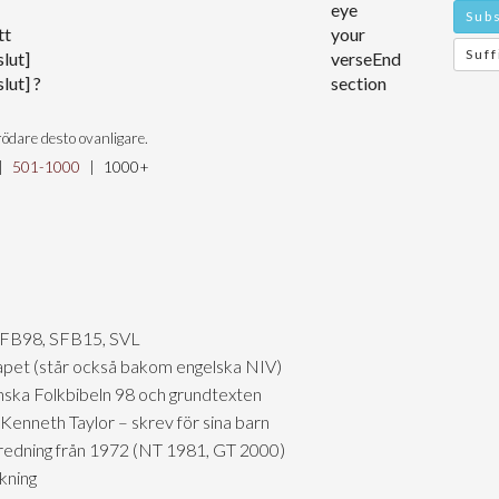
eye
Subs
tt
your
Suff
slut]
verseEnd
slut] ?
section
ödare desto ovanligare.
|
501-1000
|
1000+
SFB98, SFB15, SVL
skapet (står också bakom engelska NIV)
nska Folkbibeln 98 och grundtexten
Kenneth Taylor – skrev för sina barn
tredning från 1972 (NT 1981, GT 2000)
kning