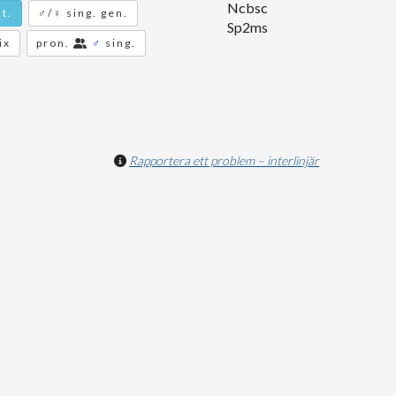
Ncbsc
t.
♂/♀ sing. gen.
Sp2ms
ix
pron.
♂
sing.
Rapportera ett problem – interlinjär