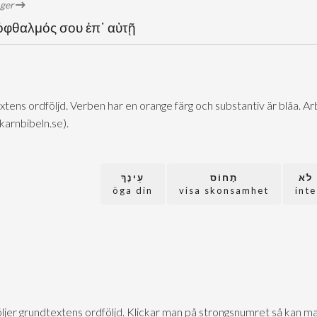
öger
 ὀφθαλμός σου ἐπ᾽ αὐτῇ
extens ordföljd. Verben har en orange färg och substantiv är blåa. 
@karnbibeln.se).
לֹא
תָחוֹס
עֵינֶךָ
öga din
visa skonsamhet
inte
följer grundtextens ordföljd. Klickar man på strongsnumret så kan ma