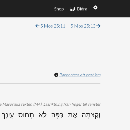
Shop
Bidra
5 Mos 25:11
5 Mos 25:13
Rapportera ett problem
 Masoriska texten (MA), Läsriktning från höger till vänster
וְקַצֹּתָה אֶת כַּפָּהּ לֹא תָחוֹס עֵינֶךָ