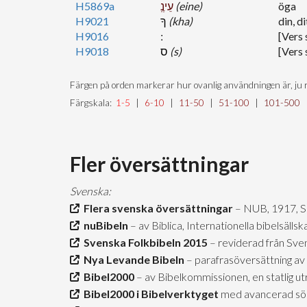
H5869a
עֵינֶֽ
(eine)
öga
H9021
ךָ
(kha)
din, di
H9016
[Vers 
H9018
ס
(s)
[Vers 
Färgen på orden markerar hur ovanlig användningen är, ju r
Färgskala:
1-5
|
6-10
|
11-50
|
51-100
|
101-500
Fler översättningar
Svenska:
Flera svenska översättningar
– NUB, 1917, 
nuBibeln
– av Biblica, Internationella bibelsäll
Svenska Folkbibeln 2015
– reviderad från Sve
Nya Levande Bibeln
– parafrasöversättning av 
Bibel2000
– av Bibelkommissionen, en statlig u
Bibel2000 i Bibelverktyget
med avancerad sö