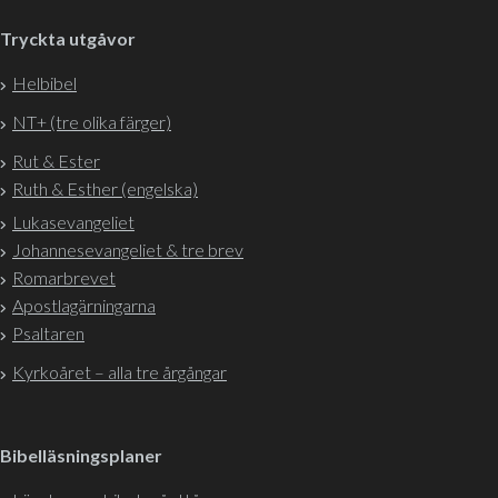
Tryckta utgåvor
Helbibel
NT+ (tre olika färger)
Rut & Ester
Ruth & Esther (engelska)
Lukasevangeliet
Johannesevangeliet & tre brev
Romarbrevet
Apostlagärningarna
Psaltaren
Kyrkoåret – alla tre årgångar
Bibelläsningsplaner