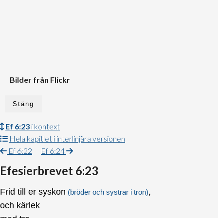
Bilder från Flickr
Stäng
Ef 6:23
i kontext
Hela kapitlet i interlinjära versionen
Ef 6:22
Ef 6:24
Efesierbrevet 6:23
Frid till er syskon
,
(bröder och systrar i tron)
och kärlek