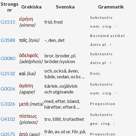
Strongs
Grekiska
Svenska
Grammatik
nr
Substantiv
εἰρήνη
G1515
frid, fred
(eirene)
nom. sing.
♀
Bestämd artikel
G3588
τοῖς
(tois)
–, den, det
dativ pl.
♂
Substantiv
ἀδελφοῖς
bror, broder, pl.
G0080
(adelphois)
bröder/syskon
dativ pl.
♂
och, också, även,
G2532
καὶ
(kai)
Konj.
både, sedan, ocks ...
Substantiv
ἀγάπη
kärlek, osjälvisk
G0026
(agape)
och utgivande
nom. sing.
♀
med, efter, bland,
G3326
μετὰ
(meta)
Preposition
härefter, efterå ...
Substantiv
πίστεως
G4102
tro, tillit, trofasthet
(pisteos)
gen. sing.
♀
från, av, ut ur, för, på,
G0575
ἀπὸ
(apo)
Preposition