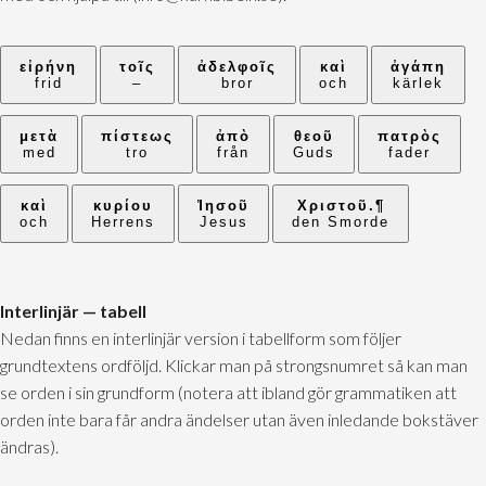
εἰρήνη
τοῖς
ἀδελφοῖς
καὶ
ἀγάπη
frid
–
bror
och
kärlek
μετὰ
πίστεως
ἀπὸ
θεοῦ
πατρὸς
med
tro
från
Guds
fader
καὶ
κυρίου
Ἰησοῦ
Χριστοῦ.¶
och
Herrens
Jesus
den Smorde
Interlinjär — tabell
Nedan finns en interlinjär version i tabellform som följer
grundtextens ordföljd. Klickar man på strongsnumret så kan man
se orden i sin grundform (notera att ibland gör grammatiken att
orden inte bara får andra ändelser utan även inledande bokstäver
ändras).