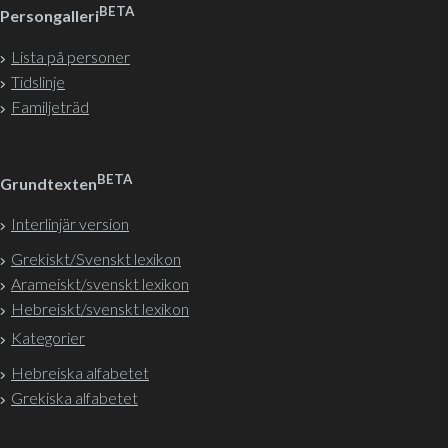
BETA
Persongalleri
Lista på personer
Tidslinje
Familjeträd
BETA
Grundtexten
Interlinjär version
Grekiskt/Svenskt lexikon
Arameiskt/svenskt lexikon
Hebreiskt/svenskt lexikon
Kategorier
Hebreiska alfabetet
Grekiska alfabetet