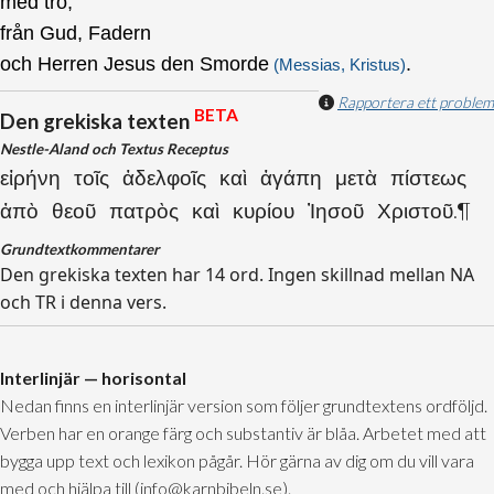
med tro,
från Gud, Fadern
och Herren Jesus den Smorde
.
(Messias, Kristus)
Rapportera ett problem
BETA
Den grekiska texten
Nestle-Aland och Textus Receptus
εἰρήνη τοῖς ἀδελφοῖς καὶ ἀγάπη μετὰ πίστεως
ἀπὸ θεοῦ πατρὸς καὶ κυρίου Ἰησοῦ Χριστοῦ.¶
Grundtextkommentarer
Den grekiska texten har 14 ord. Ingen skillnad mellan NA
och TR i denna vers.
Interlinjär — horisontal
Nedan finns en interlinjär version som följer grundtextens ordföljd.
Verben har en orange färg och substantiv är blåa. Arbetet med att
bygga upp text och lexikon pågår. Hör gärna av dig om du vill vara
med och hjälpa till (info@karnbibeln.se).