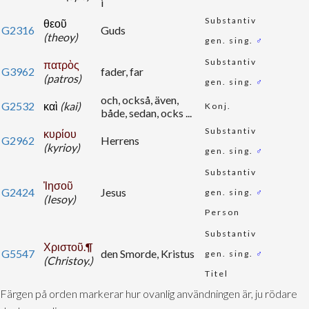
i
Substantiv
θεοῦ
G2316
Guds
(theoy)
gen. sing.
♂
Substantiv
πατρὸς
G3962
fader, far
(patros)
gen. sing.
♂
och, också, även,
G2532
καὶ
(kai)
Konj.
både, sedan, ocks ...
Substantiv
κυρίου
G2962
Herrens
(kyrioy)
gen. sing.
♂
Substantiv
Ἰησοῦ
G2424
Jesus
gen. sing.
♂
(Iesoy)
Person
Substantiv
Χριστοῦ.¶
G5547
den Smorde, Kristus
gen. sing.
♂
(Christoy.)
Titel
Färgen på orden markerar hur ovanlig användningen är, ju rödare