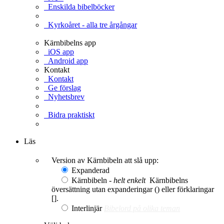
Enskilda bibelböcker
Kyrkoåret - alla tre årgångar
Kärnbibelns app
iOS app
Android app
Kontakt
Kontakt
Ge förslag
Nyhetsbrev
Bidra praktiskt
Ge en gåva
Läs
Version av Kärnbibeln att slå upp:
Expanderad
Kärnbibeln -
helt enkelt
Kärnbibelns
översättning utan expanderingar () eller förklaringar
[].
Interlinjär
Bibelord på olika teman