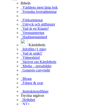
Bibeln
Världens mest lästa bok
Svenska översättningar
Förkortningar
Uttryck och stilfigurer
Vad är en Kiasm?
Versnumrering
Hashtagstandard
Kärnbibeln
Infofilm (1 min)
Vad är unikt?
Vittnesbörd
Skrivet om Kärnbibeln
Media – pressbilder
Generös copyright
Blogg
Frågor & svar
Instruktionsfilmer
Tryckta utgåvor
Helbibel
NT+