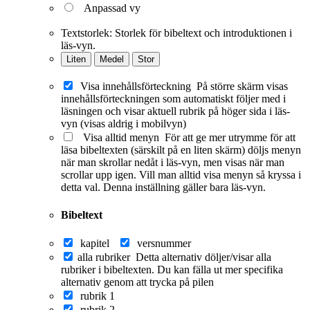
Anpassad vy
Textstorlek:
Storlek för bibeltext och introduktionen i
läs-vyn.
Liten
Medel
Stor
Visa innehållsförteckning
På större skärm visas
innehållsförteckningen som automatiskt följer med i
läsningen och visar aktuell rubrik på höger sida i läs-
vyn (visas aldrig i mobilvyn)
Visa alltid menyn
För att ge mer utrymme för att
läsa bibeltexten (särskilt på en liten skärm) döljs menyn
när man skrollar nedåt i läs-vyn, men visas när man
scrollar upp igen. Vill man alltid visa menyn så kryssa i
detta val. Denna inställning gäller bara läs-vyn.
Bibeltext
kapitel
versnummer
alla rubriker
Detta alternativ döljer/visar alla
rubriker i bibeltexten. Du kan fälla ut mer specifika
alternativ genom att trycka på pilen
rubrik 1
rubrik 2