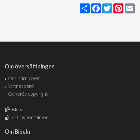
Share
Facebook
Twitter
Pintere
Em
Om översättningen
Om Kärnbibeln
Vittnesbörd
Generös copyright
Blogg
Instruktionsfilmer
Om Bibeln