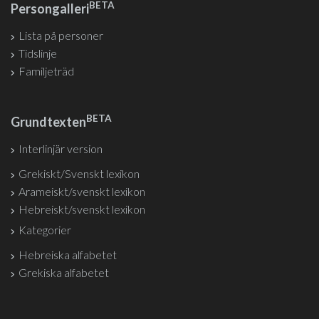
BETA
Persongalleri
Lista på personer
Tidslinje
Familjeträd
BETA
Grundtexten
Interlinjär version
Grekiskt/Svenskt lexikon
Arameiskt/svenskt lexikon
Hebreiskt/svenskt lexikon
Kategorier
Hebreiska alfabetet
Grekiska alfabetet