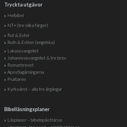
Tryckta utgåvor
Helbibel
NT+ (tre olika färger)
Rut & Ester
Ruth & Esther (engelska)
Lukasevangeliet
Johannesevangeliet & tre brev
Romarbrevet
Apostlagärningarna
Psaltaren
Kyrkoåret – alla tre årgångar
Bibelläsningsplaner
Läsplaner – bibelnpåettår.se
Läsplaner via e-post – minbibelplan.se