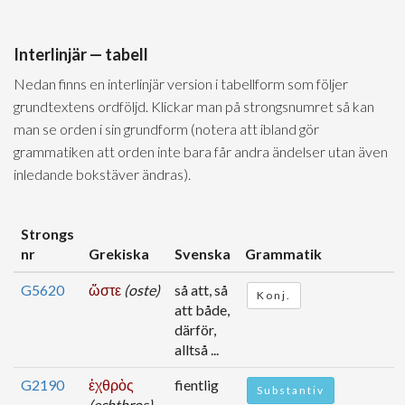
Interlinjär — tabell
Nedan finns en interlinjär version i tabellform som följer
grundtextens ordföljd. Klickar man på strongsnumret så kan
man se orden i sin grundform (notera att ibland gör
grammatiken att orden inte bara får andra ändelser utan även
inledande bokstäver ändras).
Strongs
nr
Grekiska
Svenska
Grammatik
G5620
ὥστε
(oste)
så att, så
Konj.
att både,
därför,
alltså ...
G2190
ἐχθρὸς
fientlig
Substantiv
(echthros)