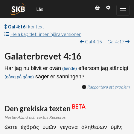
Läs
Gal 4:16
i kontext
Hela kapitlet i interlinjära versionen
Gal 4:15
Gal 4:17
Galaterbrevet 4:16
Har jag nu blivit er ovän
eftersom jag ständigt
(fiende)
säger er sanningen?
(gång på gång)
Rapportera ett problem
BETA
Den grekiska texten
Nestle-Aland och Textus Receptus
ὥστε ἐχθρὸς ὑμῶν γέγονα ἀληθεύων ὑμῖν;