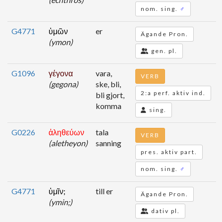
nom. sing.
♂
G4771
ὑμῶν
er
Ägande Pron.
(ymon)
gen. pl.
G1096
γέγονα
vara,
VERB
(gegona)
ske, bli,
2:a perf. aktiv ind.
bli gjort,
komma
sing.
G0226
ἀληθεύων
tala
VERB
(aletheyon)
sanning
pres. aktiv part.
nom. sing.
♂
G4771
ὑμῖν;
till er
Ägande Pron.
(ymin;)
dativ pl.