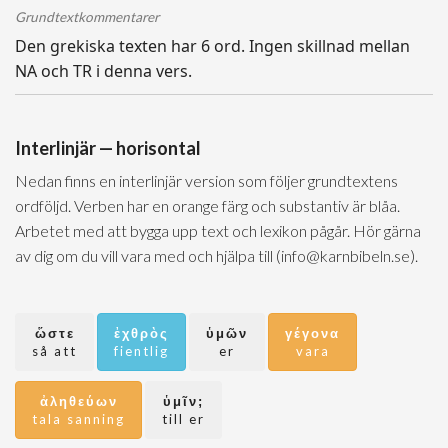
Grundtextkommentarer
Den grekiska texten har 6 ord. Ingen skillnad mellan
NA och TR i denna vers.
Interlinjär — horisontal
Nedan finns en interlinjär version som följer grundtextens
ordföljd. Verben har en orange färg och substantiv är blåa.
Arbetet med att bygga upp text och lexikon pågår. Hör gärna
av dig om du vill vara med och hjälpa till (info@karnbibeln.se).
ὥστε
ἐχθρὸς
ὑμῶν
γέγονα
så att
fientlig
er
vara
ἀληθεύων
ὑμῖν;
tala sanning
till er