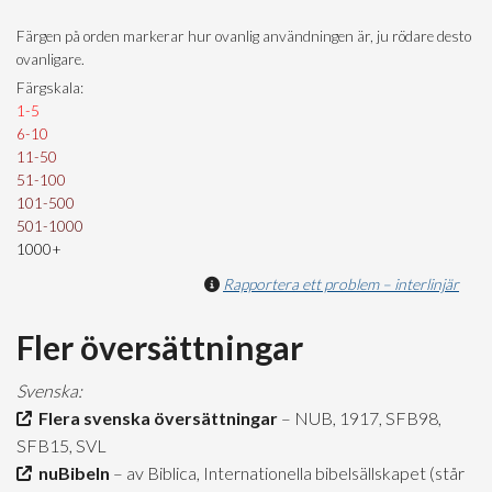
Färgen på orden markerar hur ovanlig användningen är, ju rödare desto
ovanligare.
Färgskala:
1-5
6-10
11-50
51-100
101-500
501-1000
1000+
Rapportera ett problem – interlinjär
Fler översättningar
Svenska:
Flera svenska översättningar
– NUB, 1917, SFB98,
SFB15, SVL
nuBibeln
– av Biblica, Internationella bibelsällskapet (står