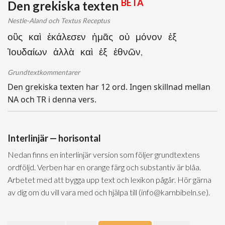
BETA
Den grekiska texten
Nestle-Aland och Textus Receptus
οὓς καὶ ἐκάλεσεν ἡμᾶς οὐ μόνον ἐξ
Ἰουδαίων ἀλλὰ καὶ ἐξ ἐθνῶν,
Grundtextkommentarer
Den grekiska texten har 12 ord. Ingen skillnad mellan
NA och TR i denna vers.
Interlinjär — horisontal
Nedan finns en interlinjär version som följer grundtextens
ordföljd. Verben har en orange färg och substantiv är blåa.
Arbetet med att bygga upp text och lexikon pågår. Hör gärna
av dig om du vill vara med och hjälpa till (info@karnbibeln.se).