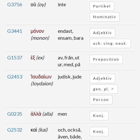
G3756
οὐ
(oy)
inte
Partikel
Nominativ
G3441
μόνον
endast,
Adjektiv
(monon)
ensam, bara
ack. sing. neut.
G1537
ἐξ
(ex)
av, från, ut
Preposition
ur, med, på
G2453
Ἰουδαίων
judisk, jude
Adjektiv
(Ioydaion)
gen. pl.
♂
Person
G0235
ἀλλὰ
(alla)
men
Konj.
G2532
καὶ
(kai)
och, också,
Konj.
även, både,