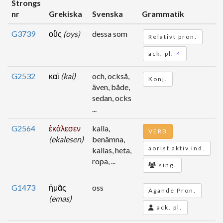
Strongs
nr
Grekiska
Svenska
Grammatik
G3739
οὓς
(oys)
dessa som
Relativt pron.
ack. pl.
♂
G2532
καὶ
(kai)
och, också,
Konj.
även, både,
sedan, ocks
...
G2564
ἐκάλεσεν
kalla,
VERB
(ekalesen)
benämna,
aorist aktiv ind.
kallas, heta,
ropa, ...
sing.
G1473
ἡμᾶς
oss
Ägande Pron.
(emas)
ack. pl.