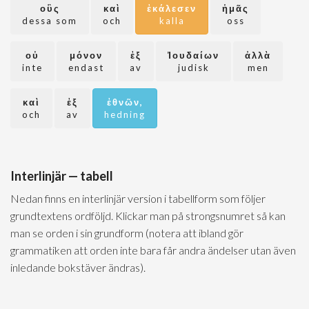
οὓς
καὶ
ἐκάλεσεν
ἡμᾶς
dessa som
och
kalla
oss
οὐ
μόνον
ἐξ
Ἰουδαίων
ἀλλὰ
inte
endast
av
judisk
men
καὶ
ἐξ
ἐθνῶν,
och
av
hedning
Interlinjär — tabell
Nedan finns en interlinjär version i tabellform som följer
grundtextens ordföljd. Klickar man på strongsnumret så kan
man se orden i sin grundform (notera att ibland gör
grammatiken att orden inte bara får andra ändelser utan även
inledande bokstäver ändras).