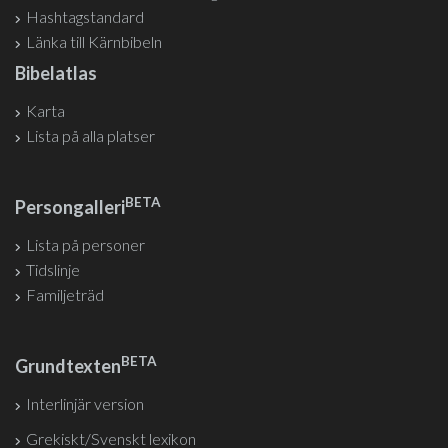
Hashtagstandard
Länka till Kärnbibeln
Bibelatlas
Karta
Lista på alla platser
BETA
Persongalleri
Lista på personer
Tidslinje
Familjeträd
BETA
Grundtexten
Interlinjär version
Grekiskt/Svenskt lexikon