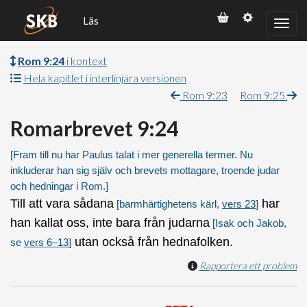
Läs
Rom 9:24
i kontext
Hela kapitlet i interlinjära versionen
Rom 9:23
Rom 9:25
Romarbrevet 9:24
[Fram till nu har Paulus talat i mer generella termer. Nu
inkluderar han sig själv och brevets mottagare, troende judar
och hedningar i
Rom
.]
Till att vara sådana
har
[barmhärtighetens kärl,
vers 23
]
han kallat oss, inte bara från judarna
[Isak och Jakob,
utan också från hednafolken.
se
vers 6–13
]
Rapportera ett problem