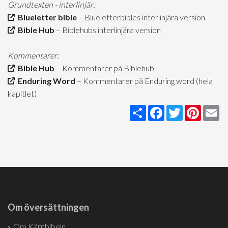
Grundtexten - interlinjär:
Blueletter bible
– Blueletterbibles interlinjära version
Bible Hub
– Biblehubs interlinjära version
Kommentarer:
Bible Hub
– Kommentarer på Biblehub
Enduring Word
– Kommentarer på Enduring word (hela
kapitlet)
Share
Facebook
Twitter
Pintere
Em
Om översättningen
Om Kärnbibeln