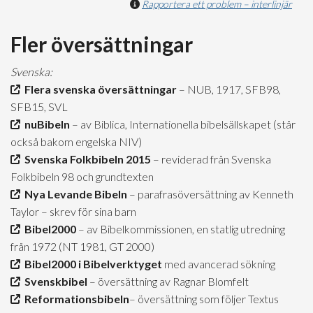
Rapportera ett problem – interlinjär
Fler översättningar
Svenska:
Flera svenska översättningar
– NUB, 1917, SFB98,
SFB15, SVL
nuBibeln
– av Biblica, Internationella bibelsällskapet (står
också bakom engelska NIV)
Svenska Folkbibeln 2015
– reviderad från Svenska
Folkbibeln 98 och grundtexten
Nya Levande Bibeln
– parafrasöversättning av Kenneth
Taylor – skrev för sina barn
Bibel2000
– av Bibelkommissionen, en statlig utredning
från 1972 (NT 1981, GT 2000)
Bibel2000 i Bibelverktyget
med avancerad sökning
Svenskbibel
– översättning av Ragnar Blomfelt
Reformationsbibeln
– översättning som följer Textus