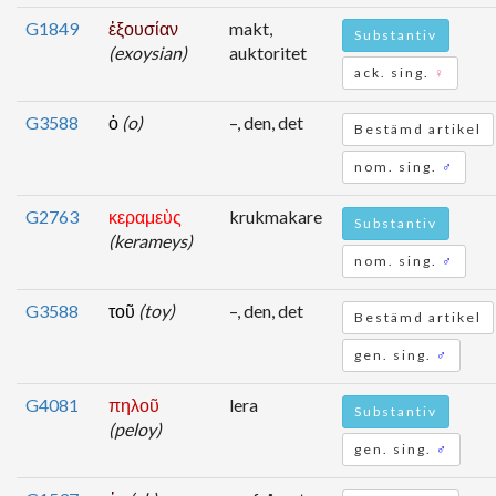
G1849
ἐξουσίαν
makt,
Substantiv
(exoysian)
auktoritet
ack. sing.
♀
G3588
ὁ
(o)
–, den, det
Bestämd artikel
nom. sing.
♂
G2763
κεραμεὺς
krukmakare
Substantiv
(kerameys)
nom. sing.
♂
G3588
τοῦ
(toy)
–, den, det
Bestämd artikel
gen. sing.
♂
G4081
πηλοῦ
lera
Substantiv
(peloy)
gen. sing.
♂