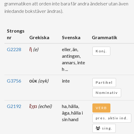
grammatiken att orden inte bara får andra ändelser utan även
inledande bokstäver ändras).
Strongs
nr
Grekiska
Svenska
Grammatik
G2228
ἢ
(e)
eller, än,
Konj.
antingen,
annars, inte
h ...
G3756
οὐκ
(oyk)
inte
Partikel
Nominativ
G2192
ἔχει
(echei)
ha, hålla,
VERB
äga, hålla i
pres. aktiv ind.
sin hand
sing.