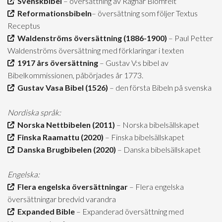
Svenskbibel
– översättning av Ragnar Blomfelt
Reformationsbibeln
– översättning som följer Textus
Receptus
Waldenströms översättning (1886-1900)
– Paul Petter
Waldenströms översättning med förklaringar i texten
1917 års översättning
– Gustav V:s bibel av
Bibelkommissionen, påbörjades år 1773.
Gustav Vasa Bibel (1526)
– den första Bibeln på svenska
Nordiska språk:
Norska Nettbibelen (2011)
– Norska bibelsällskapet
Finska Raamattu (2020)
– Finska bibelsällskapet
Danska Brugbibelen (2020)
– Danska bibelsällskapet
Engelska:
Flera engelska översättningar
– Flera engelska
översättningar bredvid varandra
Expanded Bible
– Expanderad översättning med