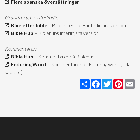
Flera spanska översättningar
Grundtexten - interlinjär:
Blueletter bible
– Blueletterbibles interlinjära version
Bible Hub
– Biblehubs interlinjära version
Kommentarer:
Bible Hub
– Kommentarer på Biblehub
Enduring Word
– Kommentarer på Enduring word (hela
kapitlet)
Share
Facebook
Twitter
Pintere
Em