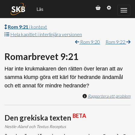
Läs
Rom 9:21
i kontext
Hela kapitlet i interlinjära versionen
Rom 9:20
Rom 9:22
Romarbrevet 9:21
Har inte krukmakaren den rätten över leran att av
samma klump göra ett kärl för hedrande ändamål
och ett annat för mindre hedrande?
Rapportera ett problem
BETA
Den grekiska texten
Nestle-Aland och Textus Receptus