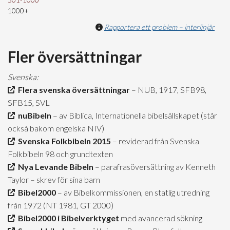
501-1000
1000+
Rapportera ett problem – interlinjär
Fler översättningar
Svenska:
Flera svenska översättningar
– NUB, 1917, SFB98,
SFB15, SVL
nuBibeln
– av Biblica, Internationella bibelsällskapet (står
också bakom engelska NIV)
Svenska Folkbibeln 2015
– reviderad från Svenska
Folkbibeln 98 och grundtexten
Nya Levande Bibeln
– parafrasöversättning av Kenneth
Taylor – skrev för sina barn
Bibel2000
– av Bibelkommissionen, en statlig utredning
från 1972 (NT 1981, GT 2000)
Bibel2000 i Bibelverktyget
med avancerad sökning