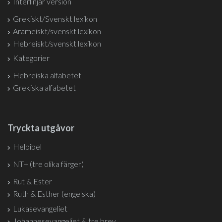
Interlinjär version
Grekiskt/Svenskt lexikon
Arameiskt/svenskt lexikon
Hebreiskt/svenskt lexikon
Kategorier
Hebreiska alfabetet
Grekiska alfabetet
Tryckta utgåvor
Helbibel
NT+ (tre olika färger)
Rut & Ester
Ruth & Esther (engelska)
Lukasevangeliet
Johannesevangeliet & tre brev