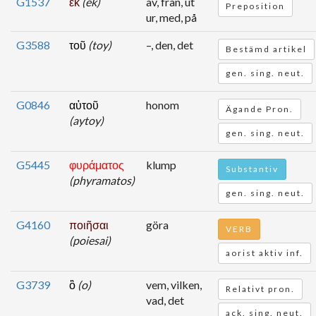
G1537
ἐκ
(ek)
av, från, ut
Preposition
ur, med, på
G3588
τοῦ
(toy)
–, den, det
Bestämd artikel
gen. sing. neut.
G0846
αὐτοῦ
honom
Ägande Pron.
(aytoy)
gen. sing. neut.
G5445
φυράματος
klump
Substantiv
(phyramatos)
gen. sing. neut.
G4160
ποιῆσαι
göra
VERB
(poiesai)
aorist aktiv inf.
G3739
ὃ
(o)
vem, vilken,
Relativt pron.
vad, det
ack. sing. neut.