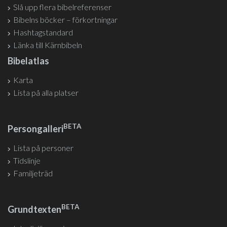
Slå upp flera bibelreferenser
Bibelns böcker – förkortningar
Hashtagstandard
Länka till Kärnbibeln
Bibelatlas
Karta
Lista på alla platser
BETA
Persongalleri
Lista på personer
Tidslinje
Familjeträd
BETA
Grundtexten