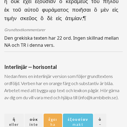
ἢ οὐκ ἔχει ἐξουσίαν ὁ κεραμεὺς τοῦ πηλοῦ
ἐκ τοῦ αὐτοῦ φυράματος ποιῆσαι ὃ μὲν εἰς
τιμὴν σκεῦος ὃ δὲ εἰς ἀτιμίαν;¶
Grundtextkommentarer
Den grekiska texten har 22 ord. Ingen skillnad mellan
NA och TR i denna vers.
Interlinjär — horisontal
Nedan finns en interlinjär version som följer grundtextens
ordföljd. Verben har en orange färg och substantiv är blåa.
Arbetet med att bygga upp text och lexikon pågår. Hör gärna
av dig om du vill vara med och hjälpa till (info@karnbibeln.se).
ἢ
οὐκ
ἔχει
ἐξουσίαν
ὁ
eller
inte
ha
makt
–