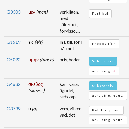
G3303
μὲν
(men)
verkligen,
Partikel
med
säkerhet,
förvisso, ...
G1519
εἰς
(eis)
in i, till, för, i,
Preposition
på, mot
G5092
τιμὴν
(timen)
pris, heder
Substantiv
ack. sing.
♀
G4632
σκεῦος
kärl, vara,
Substantiv
(skeyos)
ägodel,
ack. sing. neut.
redskap
G3739
ὃ
(o)
vem, vilken,
Relativt pron.
vad, det
ack. sing. neut.