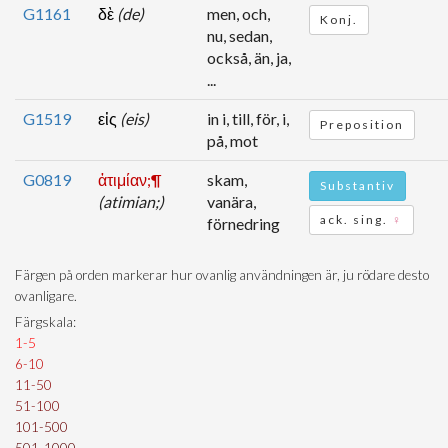
G1161
δὲ
(de)
men, och,
Konj.
nu, sedan,
också, än, ja,
...
G1519
εἰς
(eis)
in i, till, för, i,
Preposition
på, mot
G0819
ἀτιμίαν;¶
skam,
Substantiv
(atimian;)
vanära,
ack. sing.
♀
förnedring
Färgen på orden markerar hur ovanlig användningen är, ju rödare desto
ovanligare.
Färgskala:
1-5
6-10
11-50
51-100
101-500