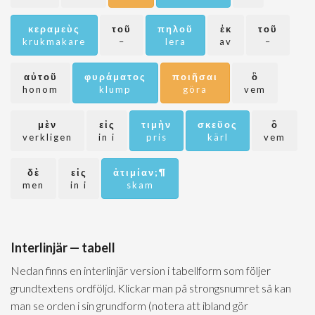
κεραμεὺς
τοῦ
πηλοῦ
ἐκ
τοῦ
krukmakare
–
lera
av
–
αὐτοῦ
φυράματος
ποιῆσαι
ὃ
honom
klump
göra
vem
μὲν
εἰς
τιμὴν
σκεῦος
ὃ
verkligen
in i
pris
kärl
vem
δὲ
εἰς
ἀτιμίαν;¶
men
in i
skam
Interlinjär — tabell
Nedan finns en interlinjär version i tabellform som följer
grundtextens ordföljd. Klickar man på strongsnumret så kan
man se orden i sin grundform (notera att ibland gör